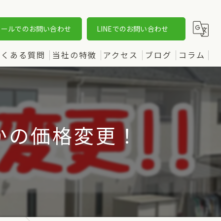
メールでのお問い合わせ
LINEでのお問い合わせ
よくある質問
当社の特徴
アクセス
ブログ
コラム
売却
漫画特集
購入
かの価格変更！
土地
新築
中古