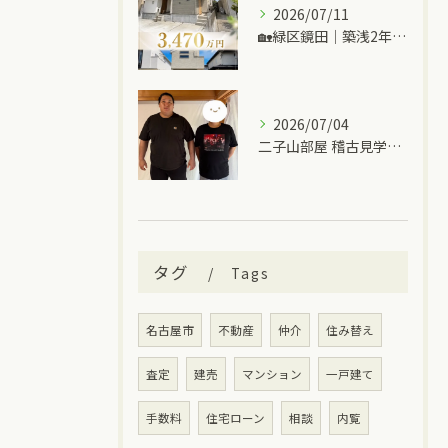
2026/07/11
🏡緑区鏡田｜築浅2年の中古一戸建て
2026/07/04
二子山部屋 稽古見学＆ちゃんこ🍲
タグ
Tags
名古屋市
不動産
仲介
住み替え
査定
建売
マンション
一戸建て
手数料
住宅ローン
相談
内覧