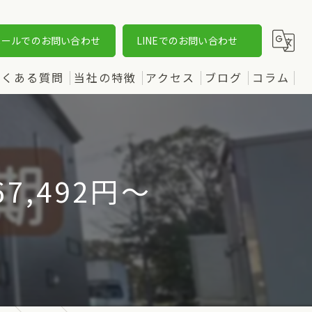
メールでのお問い合わせ
LINEでのお問い合わせ
よくある質問
当社の特徴
アクセス
ブログ
コラム
売却
漫画特集
購入
,492円〜
土地
新築
中古