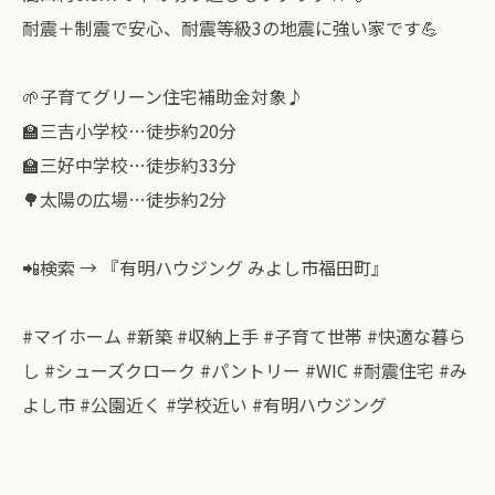
耐震＋制震で安心、耐震等級3の地震に強い家です💪
🌱子育てグリーン住宅補助金対象♪
🏫三吉小学校…徒歩約20分
🏫三好中学校…徒歩約33分
🌳太陽の広場…徒歩約2分
📲検索 → 『有明ハウジング みよし市福田町』
#マイホーム #新築 #収納上手 #子育て世帯 #快適な暮ら
し #シューズクローク #パントリー #WIC #耐震住宅 #み
よし市 #公園近く #学校近い #有明ハウジング