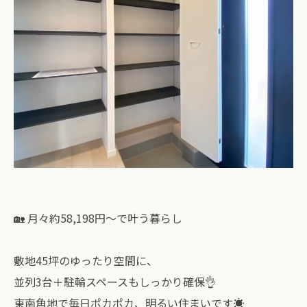
🏡 月々約58,198円〜で叶う暮らし
敷地45坪のゆったり空間に、
並列3台＋駐輪スペースもしっかり確保👌
東南角地で毎日ポカポカ、明るい住まいです☀️