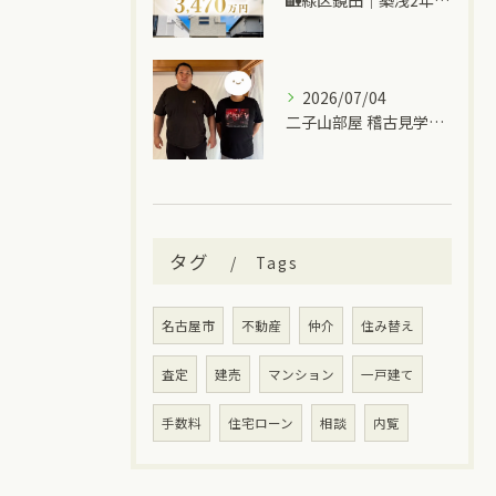
🏡緑区鏡田｜築浅2年の中古一戸建て
2026/07/04
二子山部屋 稽古見学＆ちゃんこ🍲
タグ
Tags
名古屋市
不動産
仲介
住み替え
査定
建売
マンション
一戸建て
手数料
住宅ローン
相談
内覧