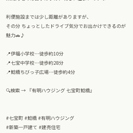
利便施設までは少し距離がありますが、
その分 ちょっとしたドライブ気分でお出かけできるのが
魅力🚗♪
📍伊福小学校…徒歩約10分
📍七宝中学校…徒歩約28分
📍鯰橋ちびっ子広場…徒歩約4分
🔍検索 → 『有明ハウジング 七宝町鯰橋』⁡
#七宝町 #鯰橋 #有明ハウジング
#新築一戸建て #建売住宅