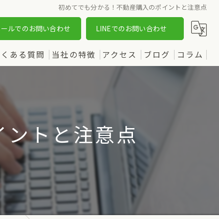
初めてでも分かる！不動産購入のポイントと注意点
メールでのお問い合わせ
LINEでのお問い合わせ
よくある質問
当社の特徴
アクセス
ブログ
コラム
売却
漫画特集
購入
イントと注意点
土地
新築
中古