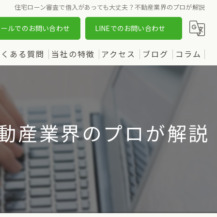
住宅ローン審査で借入があっても大丈夫？不動産業界のプロが解説
メールでのお問い合わせ
LINEでのお問い合わせ
よくある質問
当社の特徴
アクセス
ブログ
コラム
売却
漫画特集
購入
動産業界のプロが解説
土地
新築
中古