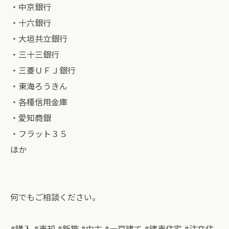
・中京銀行
・十六銀行
・大垣共立銀行
・三十三銀行
・三菱ＵＦＪ銀行
・東海ろうきん
・各種信用金庫
・愛知商銀
・フラット３５
ほか
何でもご相談ください。
#購入 #売却 #新築 #中古 #一戸建て #建売住宅 #注文住