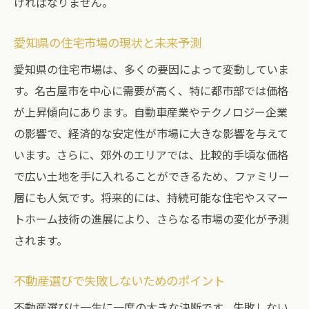
ければなりません。
愛知県の不動産市場で家賃と住宅ローンを選ぶ
際のポイント
愛知県の住宅市場の現状と未来予測
家賃と住宅ローンのコスト比較
愛知県の住宅市場は、多くの要因によって変動していま
愛知県での住宅ローンを利用する際のポイ
す。名古屋市を中心に需要が高く、特に都市部では価格
ント
が上昇傾向にあります。自動車産業やテクノロジー企業
家賃のメリットとその活用方法
の影響で、経済的な安定性が市場に大きな影響を与えて
不動産購入のタイミングとその影響
います。さらに、郊外のエリアでは、比較的手頃な価格
愛知県の人気エリアとその住宅事情
で広い土地を手に入れることができるため、ファミリー
層にも人気です。将来的には、持続可能な住宅やスマー
長期的な視点での住まい選び
トホーム技術の進展により、さらなる市場の変化が予測
家賃と住宅ローンの比較で愛知県の理想の住ま
されます。
いを見つける方法
理想の住まいを見つけるためのステップ
不動産選びで失敗しないためのポイント
家賃と住宅ローンの選び方とその基準
不動産選びは一生に一度の大きな決断です。失敗しない