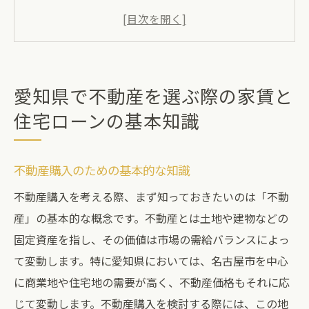
住宅ローンの基礎知識とその利用方法
家賃と住宅ローンの違いとその影響
愛知県の住宅市場の現状と未来予測
不動産選びで失敗しないためのポイント
愛知県で不動産を選ぶ際の家賃と
愛知県での不動産購入における注意点
住宅ローンの基本知識
家賃と住宅ローンの違いを理解して愛知県での
最適な住まいを見つけよう
不動産購入のための基本的な知識
家賃と住宅ローン、それぞれのメリット・
不動産購入を考える際、まず知っておきたいのは「不動
デメリット
産」の基本的な概念です。不動産とは土地や建物などの
愛知県での住宅ローンの種類と選び方
固定資産を指し、その価値は市場の需給バランスによっ
家賃が将来に与える影響と対策
て変動します。特に愛知県においては、名古屋市を中心
住宅ローンを選ぶ際の基本的なチェックポ
に商業地や住宅地の需要が高く、不動産価格もそれに応
イント
じて変動します。不動産購入を検討する際には、この地