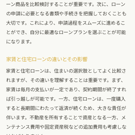
愛知県の不動産市場における家賃の動向
ーン商品を比較検討することが重要です。次に、ローン
の申請に必要となる書類や手続きを把握しておくことも
住宅ローンの選び方とその影響
大切です。これにより、申請過程をスムーズに進めるこ
生活費と住宅費の関係
とができ、自分に最適なローンプランを選ぶことが可能
不動産購入の際のリスク管理
になります。
家賃と住宅ローンの将来展望
愛知県で不動産購入を考えるなら知っておきた
家賃と住宅ローンの違いとその影響
い家賃と住宅ローンの基礎
家賃と住宅ローンは、住まいの選択肢としてよく比較さ
不動産購入の基本的な流れ
れますが、その違いを理解することは重要です。まず、
住宅ローンの申請方法と注意点
家賃は毎月の支払いが一定であり、契約期間が終了すれ
家賃と住宅ローンの比較と選択基準
ば引っ越しが可能です。一方、住宅ローンは、一度購入
すると長期間にわたって返済が続くため、大きな責任が
愛知県での住まい選びのポイント
伴います。不動産を所有することで資産となる一方、メ
将来に備えた住まい計画
ンテナンス費用や固定資産税などの追加費用も考慮しな
愛知県の不動産市場の今後の展開