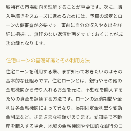
愛知県での生活費と住宅費のバランス
域特有の市場動向を理解することが重要です。次に、購
将来設計に基づいた住まいの選び方
入手続きをスムーズに進めるためには、予算の設定とロ
愛知県の不動産市場における家賃と住宅ローン
ーンの仮審査が必要です。事前に自分の収入や支出を詳
のメリットとデメリット
細に把握し、無理のない返済計画を立てておくことが成
功の鍵となります。
家賃と住宅ローンのメリットを比較する
愛知県の不動産市場の特性とその影響
住宅ローンの基礎知識とその利用方法
住宅ローン利用のメリットと注意点
住宅ローンを利用する際、まず知っておきたいのはその
家賃の負担軽減とその方法
基本的な仕組みです。住宅ローンとは、銀行やその他の
愛知県で人気の住まいエリア
金融機関から借り入れるお金を元に、不動産を購入する
住まい選びで重要な要素
ための資金を調達する方法です。ローンの返済期間や金
家賃と住宅ローンの違いが愛知県の不動産選び
利は各金融機関によって異なり、長期固定金利型や変動
に与える影響
金利型など、さまざまな種類があります。愛知県で不動
家賃と住宅ローンの費用比較
産を購入する場合、地域の金融機関や全国的な銀行のロ