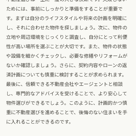
愛知県での住環境とその特徴
ためには、事前にしっかりと準備をすることが重要で
不動産購入における重要なポイント
す。まずは自分のライフスタイルや将来の計画を明確に
住宅ローンの負担とその管理方法
し、それに合わせた物件を探しましょう。次に、物件の
将来を見据えた住まい選び
立地や周辺環境をじっくりと調査し、自分にとって利便
愛知県の不動産市場で家賃と住宅ローンの違い
性が高い場所を選ぶことが大切です。また、物件の状態
を賢く利用する
や設備を細かくチェックし、必要な修繕やリフォームが
ないか確認しましょう。さらに、契約内容やローンの返
家賃と住宅ローンの効果的な活用法
済計画についても慎重に検討することが求められます。
愛知県での不動産購入のメリット
最後に、信頼できる不動産会社やエージェントと相談
住宅ローンの選定と申請プロセス
し、専門的なアドバイスを受けることで、より安心して
家賃を抑えるための方法
物件選びができるでしょう。このように、計画的かつ慎
愛知県の不動産市場の未来予測
重に不動産選びを進めることで、後悔のない住まいを手
住まい選びで成功するためのポイント
に入れることができるのです。