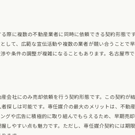
名古屋市の不動産取引で失敗しないためのアドバイス
古屋市での不動産売買一般媒介と専任媒介のメリットを比
一般媒介契約のメリットとデメリット
する際に複数の不動産業者に同時に依頼できる契約形態で
専任媒介契約のメリットとデメリット
徴として、広範な宣伝活動や複数の業者が競い合うことで
名古屋市の市場特性を踏まえた媒介契約の選び方
交渉や条件の調整が複雑になることもあります。名古屋市
複数のエージェントとの連携メリット
単独エージェントとの深い関係構築のメリット
名古屋市の売買成功事例から学ぶ
動産取引を成功させるための名古屋市における媒介契約の
動産会社にのみ売却依頼を行う契約形態です。この契約が
成功する不動産取引のための計画
入者探しは可能です。専任媒介の最大のメリットは、不動
名古屋市の不動産市場の動向を把握する方法
ィングや広告に積極的に取り組んでもらえるため、早期売却
媒介契約を選ぶ際の注意点
把握しやすい点も魅力です。ただし、専任媒介契約には期
不動産エージェントとのコミュニケーション重要性