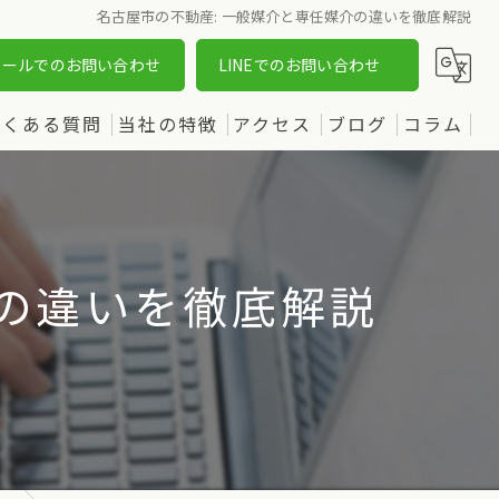
名古屋市の不動産: 一般媒介と専任媒介の違いを徹底解説
メールでのお問い合わせ
LINEでのお問い合わせ
よくある質問
当社の特徴
アクセス
ブログ
コラム
売却
漫画特集
購入
介の違いを徹底解説
土地
新築
中古