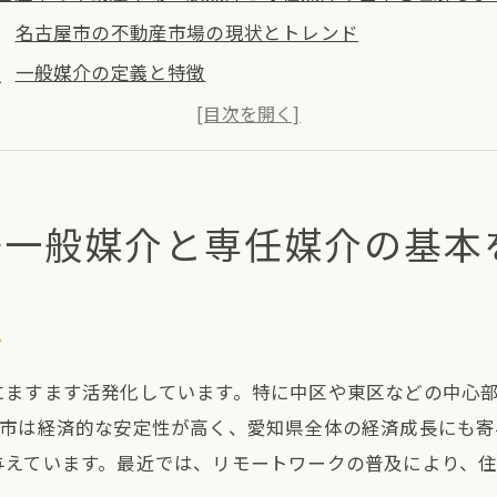
名古屋市の不動産市場の現状とトレンド
一般媒介の定義と特徴
専任媒介の定義と特徴
一般媒介と専任媒介の契約プロセス
名古屋市の不動産市場での一般媒介と専任媒介の役割
場一般媒介と専任媒介の基本
不動産取引の基本的な流れ
般媒介と専任媒介名古屋市の不動産取引における選択のポ
不動産取引における一般媒介の選択基準
ド
専任媒介を選ぶメリットとは
にますます活発化しています。特に中区や東区などの中心
名古屋市の不動産市場での契約タイプ選びのポイント
屋市は経済的な安定性が高く、愛知県全体の経済成長にも寄
一般媒介と専任媒介の比較
与えています。最近では、リモートワークの普及により、
不動産エージェントの選び方