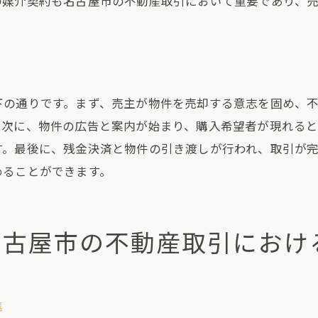
の媒介契約も名古屋市の不動産取引において重要であり、
名古屋市の市場特性から見た契約のリスク
デメリットを最小限にするための対策
名古屋市の不動産取引での失敗事例
契約選択を間違えないためのチェックポイント
下の通りです。まず、売主が物件を売却する意志を固め、
古屋市での不動産購入一般媒介と専任媒介の違いを徹底解
。次に、物件の広告と案内が始まり、購入希望者が現れると
一般媒介契約の詳細説明
す。最後に、残金決済と物件の引き渡しが行われ、取引が
専任媒介契約の詳細説明
めることができます。
名古屋市の不動産取引における契約の実例
契約の選択が取引結果に与える影響
名古屋市の不動産取引におけ
エージェントの役割と責任範囲
名古屋市での不動産購入成功への道
般媒介か専任媒介か名古屋市の不動産取引における判断基
準