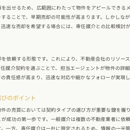
不動産取引の目的に応じた契約選び
頼を出せるため、広範囲にわたって物件をアピールできる
市場動向と契約選択の関係
チすることで、早期売却の可能性が高まります。しかしな
名古屋市の不動産エージェントの評価方法
、迅速な売却を希望する場合には、専任媒介との比較検討
契約タイプが取引速度に与える影響
リスク管理と契約選択
名古屋市での最適な契約決定のためのガイド
却を依頼する形態です。これにより、不動産会社のリソー
専任媒介契約を選ぶことで、担当エージェントが物件の詳
者の責任感が高まり、迅速な対応や細かなフォローが実現
選びのポイント
物件の売買においては契約タイプの選び方が重要な鍵を握
とが成功の第一歩です。一般媒介は複数の不動産業者に依
す。一方、専任媒介は一社に限定されるため、情報の一元