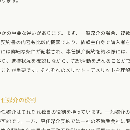
あります。
契約後のフォローアップ方法
名古屋市での不動産取引成功の秘訣
般媒介と専任媒介名古屋市の不動産市場での適切な選択肢
つかの重要な違いがあります。まず、一般媒介の場合、複
一般媒介が適しているケース
。契約書の内容も比較的簡素であり、依頼主自身で購入者
書には詳細な条件が記載され、専任媒介契約を結ぶ際には
専任媒介が適しているケース
おり、進捗状況を確認しながら、売却活動を進めることが
名古屋市の地域特性に応じた選択
ることが重要です。それぞれのメリット・デメリットを理
不動産市場の動向を見極めるポイント
エージェントとの信頼関係の構築
名古屋市での成功事例を参考にする
専任媒介の役割
古屋市の不動産一般媒介と専任媒介契約のデメリットを知
専任媒介はそれぞれ独自の役割を持っています。一般媒介
一般媒介契約のデメリットとは
が可能です。一方、専任媒介契約では一社の不動産会社に
専任媒介契約のデメリットとは