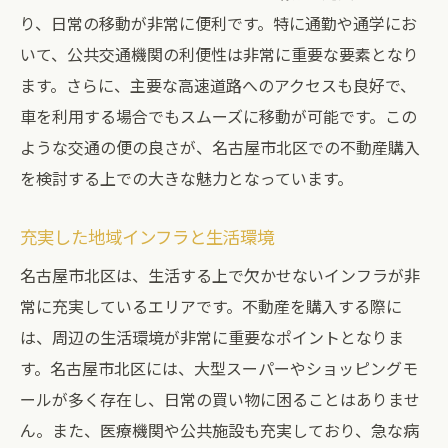
イント
り、日常の移動が非常に便利です。特に通勤や通学にお
いて、公共交通機関の利便性は非常に重要な要素となり
最新の不動産市場トレンド
ます。さらに、主要な高速道路へのアクセスも良好で、
需要と供給のバランス
車を利用する場合でもスムーズに移動が可能です。この
土地価格の変動と予測
ような交通の便の良さが、名古屋市北区での不動産購入
適切なタイミングでの購入戦略
を検討する上での大きな魅力となっています。
地元の不動産エージェントの活用
購入前に知っておくべき重要な情報
充実した地域インフラと生活環境
建築条件付き土地で理想の住まいを実現するス
名古屋市北区は、生活する上で欠かせないインフラが非
テップ
常に充実しているエリアです。不動産を購入する際に
理想の土地を見つけるためのリサーチ方法
は、周辺の生活環境が非常に重要なポイントとなりま
建築条件の確認と理解
す。名古屋市北区には、大型スーパーやショッピングモ
ールが多く存在し、日常の買い物に困ることはありませ
建築会社との協力と計画の立て方
ん。また、医療機関や公共施設も充実しており、急な病
予算計画と資金調達のポイント