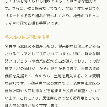
して子供を育てられる地域であることは大きな魅力で
購入までの流れと手順
す。さらに、教育施設だけでなく、地域全体で子育てを
土地探しのポイントと注意点
サポートする取り組みが行われており、地元のコミュニ
専門家のアドバイスとサポートの活用
ティや行政の支援も手厚いです。
購入後の手続きと管理
将来性のある不動産市場
よくある質問とその対処法
名古屋市北区の不動産市場は、将来的な価値上昇が期待
名古屋市北区の不動産市場で失敗しないための
されるエリアとして注目されています。特に、新たな開
注意点
発プロジェクトや商業施設の進出が進んでおり、その影
注意すべきポイントとリスク管理
響で土地の価値が上がる可能性があります。将来の資産
詐欺やトラブルを避ける方法
価値を見据えて、今のうちに土地を購入することは賢明
信頼できる不動産エージェントの選び方
な選択です。不動産専門家の意見では、名古屋市北区の
契約書の確認と理解
発展計画や人口動態などを踏まえた投資が有望とされて
購入後のフォローアップと問題解決
います。これにより、居住用だけでなく投資用としても
専門家によるアドバイスとサポート
魅力的な物件が多く存在します。