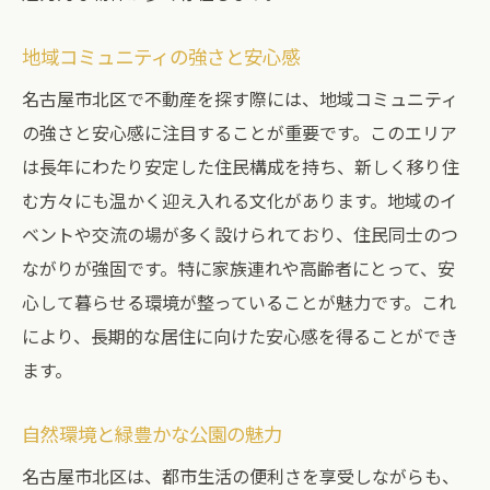
建築条件付き土地で名古屋市北区に新しい暮ら
地域コミュニティの強さと安心感
しを始める方法
名古屋市北区で不動産を探す際には、地域コミュニティ
新生活に向けた準備と計画
の強さと安心感に注目することが重要です。このエリア
建築条件付き土地の選び方
は長年にわたり安定した住民構成を持ち、新しく移り住
ライフスタイルに合わせた家づくり
む方々にも温かく迎え入れる文化があります。地域のイ
地域との関わり方とコミュニティの形成
ベントや交流の場が多く設けられており、住民同士のつ
引っ越しと新生活のスタート
ながりが強固です。特に家族連れや高齢者にとって、安
長期的に快適な住まいを維持するための工
心して暮らせる環境が整っていることが魅力です。これ
夫
により、長期的な居住に向けた安心感を得ることができ
ます。
自然環境と緑豊かな公園の魅力
名古屋市北区は、都市生活の便利さを享受しながらも、