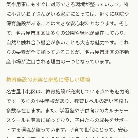
気や用事にもすぐに対応できる環境が整っています。特
施工期間と進捗管理
に小さいお子さんがいる家庭にとっては、近くに病院や
完成後のフォローアップと維持管理
保育施設があることは大きな安心材料となります。そし
名古屋市北区の生活環境と建築条件付き土地の
て、名古屋市北区は多くの公園や緑地が点在しており、
魅力
自然と触れ合う機会が多いことも大きな魅力です。これ
地域の特徴と住みやすさ
らの要素が全て揃っていることが、名古屋市北区の不動
周辺の商業施設と利便性
産市場が注目される理由の一つとなっています。
医療機関と福祉サービスの充実
教育施設の充実と家族に優しい環境
自然と触れ合えるスポット
名古屋市北区は、教育施設が充実している点でも魅力的
地域イベントとコミュニティ活動
です。多くの小中学校があり、教育レベルの高い学校も
住民の声と満足度
多数存在します。また、学習塾や子供向けのカルチャー
不動産初心者向け名古屋市北区での土地購入ガ
スクールも豊富に揃っており、子供たちの成長をサポー
イド
トする環境が整っています。子育て世代にとって、安心
初めての土地購入に必要な知識