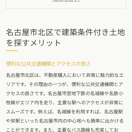
教育施設の充実と家族に優しい環境
将来性のある不動産市場
地域コミュニティの強さと安心感
名古屋市北区で建築条件付き土地
自然環境と緑豊かな公園の魅力
を探すメリット
初めての不動産購入に名古屋市北区がおすすめ
な理由
便利な公共交通機関とアクセスの良さ
初心者にも優しい不動産取引のサポート
名古屋市北区は、不動産購入において非常に魅力的なエ
バラエティに富んだ物件の選択肢
リアです。その理由の一つが、便利な公共交通機関とア
資産価値の維持と将来の投資効果
クセスの良さです。名古屋市営地下鉄の名城線や名鉄小
住みやすさと快適さを兼ね備えた地域
牧線がエリア内を走り、主要な駅へのアクセスが非常に
地域の安全性と治安の良さ
スムーズです。例えば、名城線を利用すれば、名古屋駅
家族向けに最適な教育環境
や栄駅といった名古屋市内の中心地へも簡単に出かける
名古屋市北区の不動産市場動向と土地購入のポ
ことができます。また、主要なバス路線も充実してお