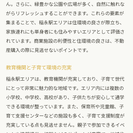
ん。さらに、緑豊かな公園や広場が多く、自然に触れな
価格交渉のコツと注意点
がらリフレッシュすることができます。これらの要素が
稲永駅エリアで建売住宅を購入する際の注意点
集まることで、稲永駅エリアは住環境の良さが際立ち、
不動産購入前に確認すべきポイント
家族連れにも単身者にも住みやすいエリアとして評価さ
建物の品質と耐震性のチェック
れています。商業施設の利便性と住環境の良さは、不動
産購入の際に見逃せないポイントです。
周辺環境と生活利便性の確認
将来の価値変動リスクの理解
教育機関と子育て環境の充実
契約前に注意すべき法的事項
稲永駅エリアは、教育機関が充実しており、子育て世代
購入後のアフターサポート
にとって非常に魅力的な地域です。エリア内には複数の
稲永駅の交通アクセスと建売住宅の利便性
小学校、中学校、高校があり、子供たちが安心して通学
主要な交通機関とその利用方法
できる環境が整っています。また、保育所や児童館、子
通勤・通学の利便性
育て支援センターなどの施設も多く、子育て支援制度が
周辺地域へのアクセスの良さ
充実している点も見逃せません。親子で参加できるイベ