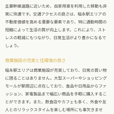
主要幹線道路に近いため、自家用車を利用した移動も非
生活必需品が揃う便利な商業施設
常に快適です。交通アクセスの良さは、稲永駅エリアの
子育て世代に優しい教育機関の充実
不動産価値を高める重要な要素であり、特に通勤時間の
健康的な暮らしを支える医療施設
短縮によって生活の質が向上します。これにより、スト
緑豊かな公園と自然環境
レスの軽減にもつながり、日常生活がより豊かになるで
快適な通勤・通学環境
しょう。
安心して暮らせる治安の良さ
稲永駅周辺の不動産価格動向と建売住宅の選び
商業施設の充実と住環境の良さ
方
稲永駅エリアは商業施設が充実しており、日常の買い物
現在の不動産価格の傾向
に困ることはありません。大型スーパーやショッピング
価格帯別の建売住宅の特徴
モールが駅周辺に点在しており、食品や日用品からファ
ッション、家電製品まで幅広い商品を手軽に購入するこ
人気エリアとその理由
とができます。また、飲食店やカフェも多く、外食や友
不動産価格の将来的な見通し
人とのリラックスタイムを楽しむ場所にも事欠きませ
建売住宅を選ぶ際のポイント