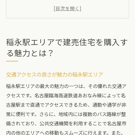
教育機関と子育て環境の充実
稲永駅周辺の医療施設と安心の暮らし
自然豊かな公園とレジャー施設の魅力
将来性の高い不動産市場
稲永駅エリアで建売住宅を購入す
稲永駅の不動産市場を徹底分析：建売住宅の魅
る魅力とは？
力
稲永駅エリアの不動産価格動向
交通アクセスの良さが魅力の稲永駅エリア
建売住宅の供給状況と需要
稲永駅エリアの最大の魅力の一つは、その優れた交通ア
周辺エリアとの比較分析
クセスです。名古屋臨海高速鉄道あおなみ線によって名
不動産投資としての魅力
古屋駅まで直通でアクセスできるため、通勤や通学が非
将来的な価値上昇の予測
常に便利です。さらに、地域内には複数のバス路線が整
エリア特有の不動産市場の特徴
備されており、公共交通機関を利用することで名古屋市
稲永駅エリアの生活環境と建売住宅のメリット
内の他のエリアへの移動もスムーズに行えます。また、