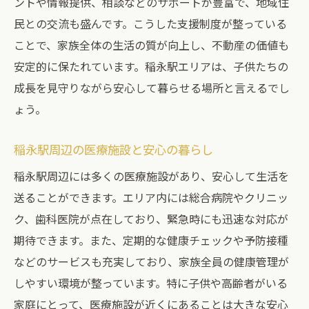
将来的な交通整備計画
ントや情報提供、相談などのサポートが豊富で、地域住
民との交流も盛んです。こうした支援制度が整っている
駐車場の有無とその重要性
ことで、家族全体の生活の質が向上し、不動産の価値も
公共交通機関の利用環境
安定的に保たれています。稲永駅エリアは、子供たちの
稲永駅周辺の商業施設が建売住宅の魅力を引き
成長を見守りながら安心して暮らせる場所と言えるでし
立てる理由
ょう。
大型スーパーと日常の買い物の便利さ
飲食店やカフェの充実
稲永駅周辺の医療施設と安心の暮らし
ショッピングモールや専門店の魅力
稲永駅周辺には多くの医療施設があり、安心して生活を
地域のイベントとコミュニティの活性化
送ることができます。エリア内には総合病院やクリニッ
商業施設のリニューアル計画
ク、歯科医院が点在しており、緊急時にも迅速な対応が
買い物環境の将来的な発展
期待できます。また、定期的な健康チェックや予防接種
などのサービスも充実しており、家族全員の健康管理が
稲永駅エリアの将来性と建売住宅の価値を見極
しやすい環境が整っています。特に子供や高齢者がいる
めるポイント
家庭にとって、医療施設が近くにあることは大きな安心
地域開発の計画とその影響