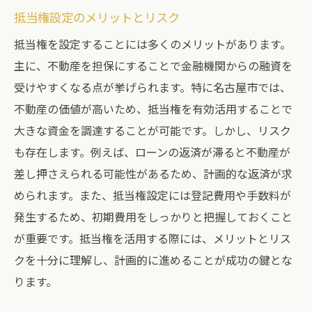
抵当権設定のメリットとリスク
名古屋市の不動産市場最新情報と抵当権の理解
抵当権を設定することには多くのメリットがあります。
最新の名古屋市不動産市場ニュース
主に、不動産を担保にすることで金融機関からの融資を
市場変動と抵当権の関係
受けやすくなる点が挙げられます。特に名古屋市では、
最新動向が不動産価格に及ぼす影響
不動産の価値が高いため、抵当権を有効活用することで
名古屋市の不動産市場予測
大きな資金を調達することが可能です。しかし、リスク
抵当権の役割と市場動向の関連性
も存在します。例えば、ローンの返済が滞ると不動産が
最新情報を基にした不動産取引の戦略
差し押さえられる可能性があるため、計画的な返済が求
められます。また、抵当権設定には登記費用や手数料が
発生するため、初期費用をしっかりと把握しておくこと
が重要です。抵当権を活用する際には、メリットとリス
クを十分に理解し、計画的に進めることが成功の鍵とな
ります。