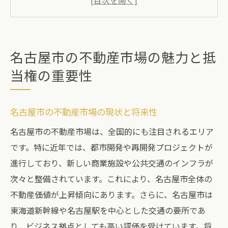
抵当権が名古屋市の不動産市場に与える影
響
抵当権設定のメリットとリスク
名古屋市の不動産市場の魅力と抵
名古屋市の不動産市場での抵当権の利用方
当権の重要性
法
不動産取引で知っておきたい抵当権の基本知識
名古屋市の不動産市場の現状と将来性
抵当権とは？その定義と役割
名古屋市の不動産市場は、全国的にも注目されるエリア
抵当権の設定手続きと注意点
です。特に近年では、都市開発や再開発プロジェクトが
不動産購入時における抵当権の確認方法
進行しており、新しい商業施設や公共交通のインフラが
抵当権の優先順位とその仕組み
次々と整備されています。これにより、名古屋市全体の
抵当権の解除とその方法
不動産価値が上昇傾向にあります。さらに、名古屋市は
抵当権と他の権利との関係
東海道新幹線や名古屋駅を中心とした交通の要所であ
名古屋市の不動産市場動向を押さえて成功への
り、ビジネス拠点としても高い評価を受けています。将