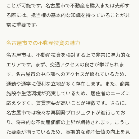
ことが可能です。名古屋市で不動産を購入または売却す
抵当権付き不動産の購入時の注意点
る際には、抵当権の基本的な知識を持っていることが非
名古屋市の不動産市場における抵当権の役割
常に重要です。
名古屋市における抵当権の動向
名古屋市での不動産投資の魅力
不動産取引における抵当権の重要性
抵当権が名古屋市の市場に与える影響力
名古屋市は、不動産投資を検討する上で非常に魅力的な
エリアです。まず、交通アクセスの良さが挙げられま
名古屋市の不動産市場での抵当権の活用例
す。名古屋市の中心部へのアクセスが優れているため、
抵当権設定の流れとその詳細
通勤や通学に便利な立地が多く存在します。また、商業
名古屋市の不動産市場での抵当権のトレン
施設や生活環境が充実しているため、居住者のニーズに
ド
応えやすく、賃貸需要が高いことが特徴です。さらに、
不動産取引における抵当権のメリットとデメリ
名古屋市では様々な再開発プロジェクトが進行してお
ット
り、将来的な不動産価値の上昇が期待されます。こうし
抵当権の基本的なメリット
た要素が揃っているため、長期的な資産価値の向上を見
抵当権設定のデメリットとは