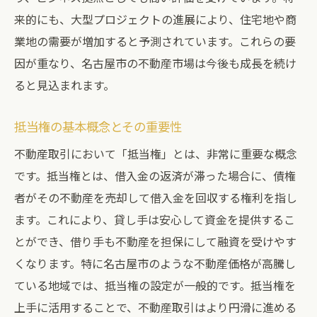
道
来的にも、大型プロジェクトの進展により、住宅地や商
業地の需要が増加すると予測されています。これらの要
最近の名古屋市の不動産市場動向
因が重なり、名古屋市の不動産市場は今後も成長を続け
市場動向に基づく投資戦略
ると見込まれます。
市場動向が不動産価格に与える影響
名古屋市の人気エリアとその特徴
抵当権の基本概念とその重要性
市場動向を読むためのデータ分析
不動産取引において「抵当権」とは、非常に重要な概念
不動産市場動向を利用した賢い売買方法
です。抵当権とは、借入金の返済が滞った場合に、債権
抵当権が不動産購入に及ぼす影響と対策
者がその不動産を売却して借入金を回収する権利を指し
抵当権の存在が購入者に与える影響
ます。これにより、貸し手は安心して資金を提供するこ
抵当権が売却プロセスに及ぼす影響
とができ、借り手も不動産を担保にして融資を受けやす
くなります。特に名古屋市のような不動産価格が高騰し
抵当権設定のメリットとデメリット
ている地域では、抵当権の設定が一般的です。抵当権を
抵当権がついた不動産の取引方法
上手に活用することで、不動産取引はより円滑に進める
抵当権問題を回避するための対策