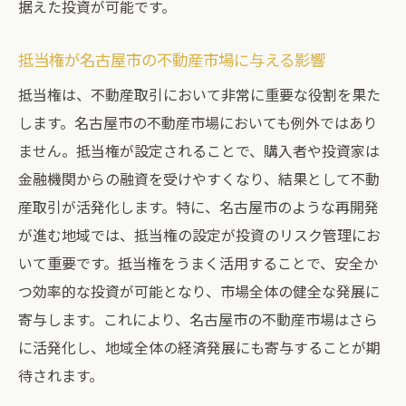
据えた投資が可能です。
抵当権が与える資金調達のメリット
抵当権が名古屋市の不動産市場に与える影響
抵当権のコストとその負担
抵当権のリスク管理方法
抵当権は、不動産取引において非常に重要な役割を果た
します。名古屋市の不動産市場においても例外ではあり
抵当権のメリットを最大化する方法
ません。抵当権が設定されることで、購入者や投資家は
愛知県名古屋市での不動産購入と抵当権の関係
金融機関からの融資を受けやすくなり、結果として不動
名古屋市で不動産購入時の抵当権の重要性
産取引が活発化します。特に、名古屋市のような再開発
抵当権付き不動産の購入プロセス
が進む地域では、抵当権の設定が投資のリスク管理にお
名古屋市での不動産購入における抵当権の
いて重要です。抵当権をうまく活用することで、安全か
役割
つ効率的な投資が可能となり、市場全体の健全な発展に
抵当権の存在が購入者に与える影響
寄与します。これにより、名古屋市の不動産市場はさら
名古屋市で抵当権を設定するメリット
に活発化し、地域全体の経済発展にも寄与することが期
名古屋市の不動産購入時の抵当権の確認ポ
待されます。
イント