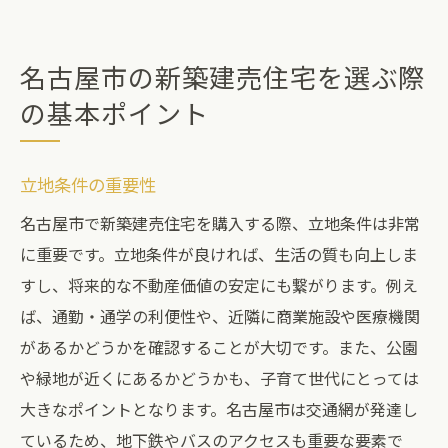
価格設定と予算管理
契約前のチェックポイント
名古屋市の新築建売住宅を選ぶ際
不動産会社の選び方
の基本ポイント
名古屋市で理想の新築建売住宅を見つけるため
のリサーチ方法
立地条件の重要性
オンライン検索を活用する
名古屋市で新築建売住宅を購入する際、立地条件は非常
現地見学の重要性
に重要です。立地条件が良ければ、生活の質も向上しま
不動産エージェントとの連携
すし、将来的な不動産価値の安定にも繋がります。例え
口コミとレビューの活用方法
ば、通勤・通学の利便性や、近隣に商業施設や医療機関
市場動向の把握
があるかどうかを確認することが大切です。また、公園
希望条件の明確化
や緑地が近くにあるかどうかも、子育て世代にとっては
名古屋市の不動産市場の現状と新築建売の魅力
大きなポイントとなります。名古屋市は交通網が発達し
ているため、地下鉄やバスのアクセスも重要な要素で
市場のトレンドと予測