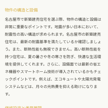
名古屋市の新築建売購入で失敗しないためのプ
物件の構造と設備
ロのアドバイス
名古屋市で新築建売住宅を選ぶ際、物件の構造と設備は
専門家の意見を聞く
非常に重要なポイントです。地震が多い日本において、
購入前に情報を整理する
耐震性の高い構造が求められます。名古屋市の新築建売
リスク管理の方法
住宅は、最新の耐震基準を満たしているか確認しましょ
う。また、断熱性能も無視できません。高い断熱性能を
交渉術の基本
持つ住宅は、夏の暑さや冬の寒さを防ぎ、快適な生活環
プロのネットワークを活用する
境を提供してくれます。さらに、設備面では最新の省エ
購入後のサポート体制
ネ機器やスマートホーム技術が導入されているかもチェ
名古屋市で新築建売を選ぶ際の賢いステップ
ックポイントです。例えば、エコキュートや太陽光発電
事前準備の重要性
システムなどは、月々の光熱費を抑える助けになりま
現地見学の計画
す。
複数物件の比較方法
価格設定と予算管理