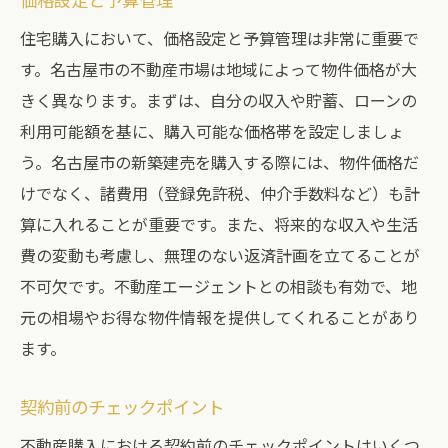
契約交渉のテクニック
購入後の手続き
住宅購入において、価格設定と予算管理は非常に重要で
す。名古屋市の不動産市場は地域によって物件価格が大
アフターフォローの確認
きく異なります。まずは、自分の収入や貯蓄、ローンの
名古屋市の新築建売住宅購入で知っておくべき
利用可能額を基に、購入可能な価格帯を設定しましょ
法的手続き
う。名古屋市の新築建売を購入する際には、物件価格だ
不動産契約の基本知識
けでなく、諸費用（登録免許税、仲介手数料など）も計
登記手続きの流れ
算に入れることが重要です。また、将来的な収入や生活
住宅ローンの申請手続き
費の変動も考慮し、無理のない返済計画を立てることが
税金と保険の手続き
不可欠です。不動産エージェントとの相談も有効で、地
名義変更の必要性
元の相場やお得な物件情報を提供してくれることがあり
契約解除の条件
ます。
名古屋市の新築建売購入後のアフターケアとメ
契約前のチェックポイント
ンテナンス
不動産購入における契約前のチェックポイントはいくつ
定期点検の重要性