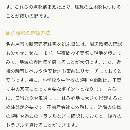
す。これらの点を踏まえた上で、理想の立地を見つける
新築建売住宅のメリット
ことが成功の鍵です。
名古屋市の人気エリア
価格変動の要因
周辺環境の確認方法
投資としての不動産購入
名古屋市で新築建売住宅を選ぶ際には、周辺環境の確認
新築建売住宅の最新デザイン
も欠かせません。まず、昼夜問わず実際に現地を歩いて
名古屋市で新築建売を購入する際に注意すべき
みて、地域の雰囲気を感じることが大切です。また、近
点
隣の騒音レベルや治安状況も事前にリサーチしておくと
契約書の確認ポイント
安心です。特に、小学校や中学校の評判や距離は、子育
物件の品質チェック
て中の家庭にとって重要なポイントとなります。さら
に、日当たりや風通しも、住み心地に大きく影響するた
購入後の費用を計算する
め注意が必要です。不動産会社に依頼して、近隣の住民
近隣住民との関係
の評判や過去のトラブルなども確認しておくと、後々の
将来の売却価値の考慮
トラブルを避けることができます。
住宅ローンの選択