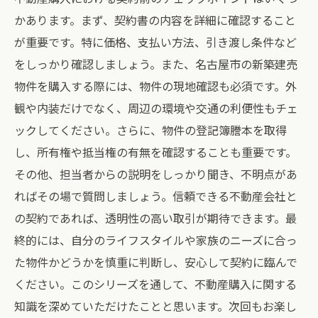
かあります。まず、契約書の内容を詳細に確認すること
メンテナンスの基本知識
が重要です。特に価格、支払い方法、引き渡し条件など
保証期間とその内容
をしっかり確認しましょう。また、名古屋市の新築建売
トラブル対応方法
物件を購入する際には、物件の現地確認も必須です。外
リフォームの検討
観や内装だけでなく、周辺の環境や交通の利便性もチェ
住み続けるためのヒント
ックしてください。さらに、物件の登記簿謄本を取得
し、所有権や抵当権の有無を確認することも重要です。
その他、担当者からの説明をしっかり聞き、不明点があ
ればその場で質問しましょう。信頼できる不動産会社と
の契約であれば、透明性の高い取引が期待できます。最
終的には、自分のライフスタイルや家族のニーズに合っ
た物件かどうかを慎重に判断し、安心して契約に臨んで
ください。このシリーズを通して、不動産購入に関する
知識を深めていただけたことと思います。次回もお楽し