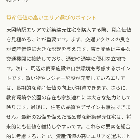
東岡崎駅で新築建売住宅が人気の理由
モダンなデザインと最新設備
資産価値の高いエリア選びのポイント
生活の質を高める周辺環境
東岡崎駅エリアで新築建売住宅を購入する際、資産価値
家族連れに最適な住環境
を見極めることが重要です。まず、交通アクセスの良さ
将来性の高いエリア選び
が資産価値に大きな影響を与えます。東岡崎駅は主要な
購入者の満足度と口コミ
交通機関に接続しており、通勤や通学に便利な立地で
す。次に、周辺の商業施設や自然環境も考慮するポイン
トです。買い物やレジャー施設が充実しているエリア
は、長期的な資産価値の向上が期待できます。さらに、
教育環境や公園の存在も家族連れには大きな魅力として
映ります。最後に、住宅の品質やデザインも無視できま
せん。最新の設備を備えた高品質な新築建売住宅は、将
来的にも価値を維持しやすいです。これらの要素を総合
的に考慮することで、資産価値の高いエリアを選ぶこと