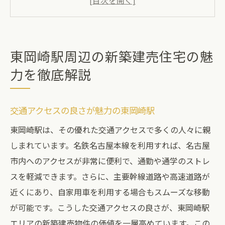
最新設備とデザインが自慢の新築建売物件
資産価値の高いエリア選びのポイント
新築建売住宅の購入を検討する理由
東岡崎駅周辺の新築建売住宅の魅
新築建売の選び方東岡崎駅エリアのおすすめポ
力を徹底解説
イント
東岡崎駅エリアでの新築建売物件の選び方
交通アクセスの良さが魅力の東岡崎駅
家族構成に応じた物件選びのポイント
東岡崎駅は、その優れた交通アクセスで多くの人々に親
周辺施設の充実度をチェック
しまれています。名鉄名古屋本線を利用すれば、名古屋
自然環境と利便性のバランスを取る
市内へのアクセスが非常に便利で、通勤や通学のストレ
予算に応じた最適な物件を探す
スを軽減できます。さらに、主要幹線道路や高速道路が
地元の不動産業者の活用法
近くにあり、自家用車を利用する場合もスムーズな移動
東岡崎駅で見つける新築建売理想の住環境
が可能です。こうした交通アクセスの良さが、東岡崎駅
エリアの新築建売物件の価値を一層高めています。この
理想の住環境を実現するためのポイント