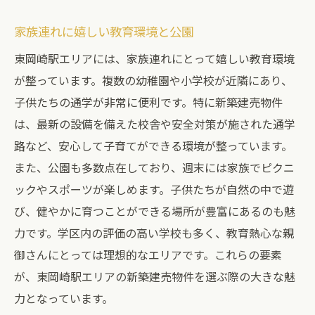
自然と調和した商業施設の特徴
新築建売の資産価値東岡崎駅エリアでの将来性
家族連れに嬉しい教育環境と公園
資産価値の高い新築建売の特徴
東岡崎駅エリアには、家族連れにとって嬉しい教育環境
東岡崎駅エリアの将来価値を見極める
が整っています。複数の幼稚園や小学校が近隣にあり、
地域の発展と資産価値の関連性
子供たちの通学が非常に便利です。特に新築建売物件
は、最新の設備を備えた校舎や安全対策が施された通学
新築建売物件の将来的な売却価値
路など、安心して子育てができる環境が整っています。
長期的な視点で見る不動産投資
また、公園も多数点在しており、週末には家族でピクニ
不動産市場の動向とその影響
ックやスポーツが楽しめます。子供たちが自然の中で遊
東岡崎駅エリア家族に優しい新築建売物件の特
び、健やかに育つことができる場所が豊富にあるのも魅
徴
力です。学区内の評価の高い学校も多く、教育熱心な親
家族向け新築建売物件の特徴
御さんにとっては理想的なエリアです。これらの要素
子育てに優しい環境づくり
が、東岡崎駅エリアの新築建売物件を選ぶ際の大きな魅
安全性を重視した物件選び
力となっています。