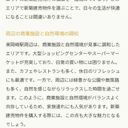
エリアで新築建売物件を選ぶことで、日々の生活が快適
交通アクセスと生活の便利さ
になることは間違いありません。
子育てに最適な地域の選び方
周辺の商業施設と自然環境の利点
周辺の商業施設と自然環境の調和
新築建売物件の特徴と魅力
東岡崎駅周辺は、商業施設と自然環境が見事に調和した
検討すべき地域の将来性
エリアです。大型ショッピングセンターやスーパーマー
東岡崎駅の新築建売物件交通アクセスと商業施
ケットが充実しており、日常の買い物には困りません。
設の充実度
また、カフェやレストランも多く、休日のリフレッシュ
東岡崎駅の交通アクセスの魅力
にも最適です。一方で、周辺には緑豊かな公園や散策路
周辺の主要商業施設とその特徴
も多く、自然を感じながらリラックスした時間を過ごせ
ます。このように、商業施設と自然環境がバランスよく
通勤・通学に便利なエリア
共存しているため、家族連れにも人気があります。新築
生活に役立つ施設の充実度
建売物件を購入する際には、この点も大きな魅力となる
買い物や外食に便利なスポット
でしょう。