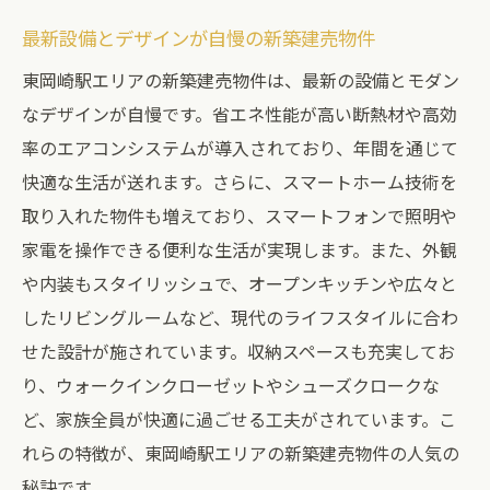
教育環境と新築建売物件
最新設備とデザインが自慢の新築建売物件
家族全員が快適に過ごせる設備
東岡崎駅エリアの新築建売物件は、最新の設備とモダン
将来を見据えた住環境の選び方
なデザインが自慢です。省エネ性能が高い断熱材や高効
東岡崎駅で新築建売住宅を購入するメリットと
率のエアコンシステムが導入されており、年間を通じて
注意点
快適な生活が送れます。さらに、スマートホーム技術を
新築建売住宅の購入メリット
取り入れた物件も増えており、スマートフォンで照明や
注意すべきポイントと対策
家電を操作できる便利な生活が実現します。また、外観
購入前に確認すべき重要事項
や内装もスタイリッシュで、オープンキッチンや広々と
予算管理と資金計画の立て方
したリビングルームなど、現代のライフスタイルに合わ
契約時の注意点とアドバイス
せた設計が施されています。収納スペースも充実してお
購入後のアフターサービスについて
り、ウォークインクローゼットやシューズクロークな
ど、家族全員が快適に過ごせる工夫がされています。こ
夢のマイホームを東岡崎駅で新築建売住宅が人
れらの特徴が、東岡崎駅エリアの新築建売物件の人気の
気の理由
秘訣です。