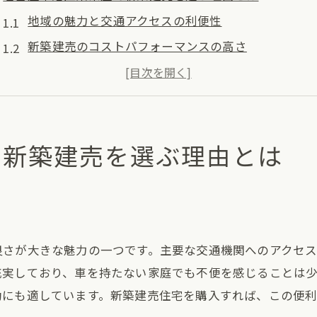
地域の魅力と交通アクセスの利便性
新築建売のコストパフォーマンスの高さ
家族連れや新婚夫婦に最適な住宅環境
教育施設の充実と子育て環境の良さ
投資価値のあるエリアとしての魅力
で新築建売を選ぶ理由とは
新築建売住宅のデザインと設備の最新性
新築建売が名古屋市港区東茶屋で人気の秘密
豊富な生活施設とその利便性
自然環境との調和が生む安らぎ
良さが大きな魅力の一つです。主要な交通機関へのアクセ
地域コミュニティの温かさと安心感
充実しており、車を持たない家庭でも不便を感じることは
将来性を見据えたエリアの発展性
動にも適しています。新築建売住宅を購入すれば、この便
家族向けの生活提案が豊富な住宅