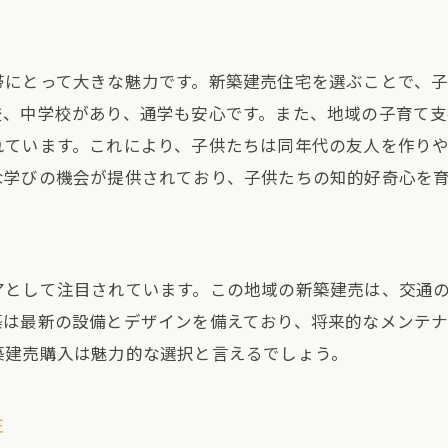
新築住宅での快適な家事動線
家族の絆を深める住まいの工夫
帯にとって大きな魅力です。新築建売住宅を選ぶことで、
名古屋市港区東茶屋の新築建売で豊かな暮らしをスター
校、中学校があり、通学も安心です。また、地域の子育て
生活の利便性が生む時間のゆとり
れています。これにより、子供たちは同年代の友人を作り
な学びの機会が提供されており、子供たちの知的好奇心を
地域の特性を活かした住環境
新築住宅で実現する健康的な生活
家族全員が楽しめる地域の魅力
生活の質を高める新築オプション
アとして注目されています。この地域の新築建売は、交通
築は最新の設備とデザインを備えており、将来的なメンテ
将来を見据えた住まいの選び方
築建売購入は魅力的な選択と言えるでしょう。
名古屋市港区東茶屋の新築建売で感じる自然と利便性の
緑豊かな公園と自然環境の魅力
性
公共交通機関の充実と利便性