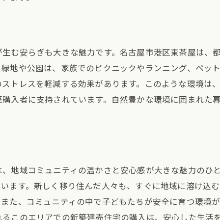
育児支援と子育て世帯へのサポート
家族で楽しめる地域イベントの紹介
安全性の高い住宅設備と設計
が生む安らぎも大きな魅力です。名古屋市港区東茶屋は、
ペットと共に暮らすための工夫
。緑地や公園は、家族でのピクニックやランニング、ペッ
家族の健康を考えた住環境
のストレスを軽減する効果があります。このような環境は
多世代が共に暮らすための配慮
築購入者に支持されています。自然豊かな環境に囲まれた
は、地域コミュニティの温かさと安心感が大きな魅力のひ
ています。新しく移り住んだ人々も、すぐに地域に溶け込む
。また、コミュニティの中で子どもたちが安全に育つ環境が
れるこのエリアでの新築建売住宅の購入は、安心した生活