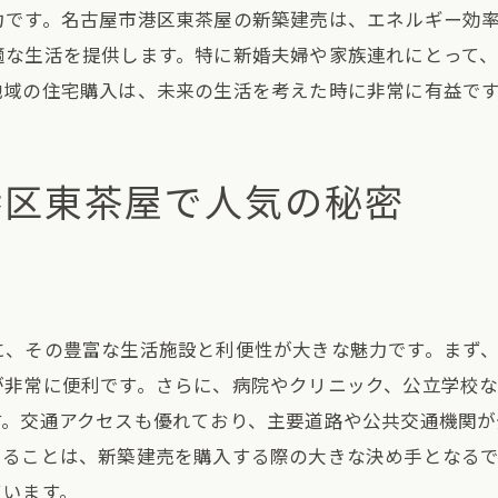
力です。名古屋市港区東茶屋の新築建売は、エネルギー効
都市と自然が共存する独特な魅力
適な生活を提供します。特に新婚夫婦や家族連れにとって
生活利便施設の近さが生む快適さ
地域の住宅購入は、未来の生活を考えた時に非常に有益で
地域の静けさと安心感の両立
エコフレンドリーな生活提案
新築建売で実現する名古屋市港区東茶屋の快適な住環境
港区東茶屋で人気の秘密
新築住宅の最新設備と技術
快適な室内空間と家事動線
防音性とプライバシー確保の工夫
省エネとエコを考慮した住宅設計
に、その豊富な生活施設と利便性が大きな魅力です。まず
地域でのコミュニティ活動の楽しみ
が非常に便利です。さらに、病院やクリニック、公立学校
交通アクセスが叶える通勤の快適さ
す。交通アクセスも優れており、主要道路や公共交通機関
いることは、新築建売を購入する際の大きな決め手となる
名古屋市港区東茶屋の新築建売で家族に優しい生活を
ています。