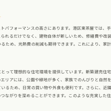
多彩な選択肢から選べる新築建売
名古屋市港区東茶屋で新築建売を手に入れるメリット
さ
初期費用を抑えたスムーズな購入
ストパフォーマンスの高さにあります。港区東茶屋では、
建物保証とアフターサービスの充実
えられるだけでなく、建物自体が新しいため、修繕費や改
周辺環境の魅力を最大限に活用
いるため、光熱費の削減も期待できます。これにより、家
新築ならではの高性能住宅設備
地域の成長と資産価値の向上
家族の成長に合わせた住まい選び
にとって理想的な住宅環境を提供しています。新築建売住
新築建売の購入で叶える名古屋市港区東茶屋の理想的な
のエリアには、公園や緑地が多く、家族でのんびりと自然
理想の暮らしを実現する家選び
ているため、日常の買い物や外食も便利です。さらに、近
周辺施設の活用で日常生活を充実
のつながりを深めることができます。このような充実した
自然と共に過ごすリラックスした生活
地域イベントやコミュニティ活動の魅力