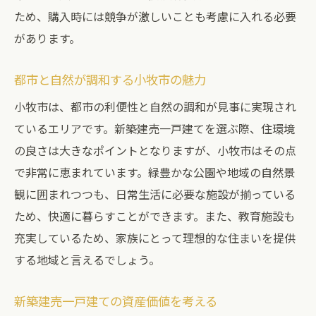
フスタイル
ため、購入時には競争が激しいことも考慮に入れる必要
があります。
家族で楽しめる小牧市のレクリエーション
施設
都市と自然が調和する小牧市の魅力
地域コミュニティの活用で広がる生活
小牧市は、都市の利便性と自然の調和が見事に実現され
教育環境が充実した小牧市での子育て
ているエリアです。新築建売一戸建てを選ぶ際、住環境
自然と共存する生活スタイルの提案
の良さは大きなポイントとなりますが、小牧市はその点
ワークライフバランスを実現する住まい
で非常に恵まれています。緑豊かな公園や地域の自然景
生活利便施設が近くにある安心感
観に囲まれつつも、日常生活に必要な施設が揃っている
新築建売購入前に知っておきたい小牧市の地域
ため、快適に暮らすことができます。また、教育施設も
情報
充実しているため、家族にとって理想的な住まいを提供
小牧市の交通アクセスと通勤の便利さ
する地域と言えるでしょう。
地域の治安と住みやすさをチェック
新築建売一戸建ての資産価値を考える
周辺の商業施設と買い物環境