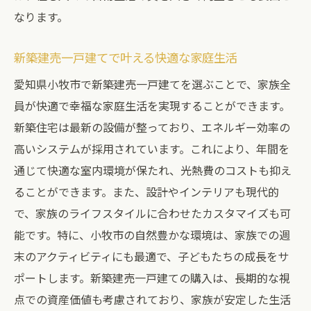
住民参加型のコミュニティづくり
なります。
新築建売一戸建てで叶える愛知県小牧市の夢の
新築建売一戸建てで叶える快適な家庭生活
マイホーム
愛知県小牧市で新築建売一戸建てを選ぶことで、家族全
夢のマイホーム作りに必要なステップ
員が快適で幸福な家庭生活を実現することができます。
小牧市での新しい生活の始まり
新築住宅は最新の設備が整っており、エネルギー効率の
家族全員が満足する住まいの条件
高いシステムが採用されています。これにより、年間を
住み替えを考える家族へのアドバイス
通じて快適な室内環境が保たれ、光熱費のコストも抑え
自分らしい暮らしを実現するための家づく
ることができます。また、設計やインテリアも現代的
り
で、家族のライフスタイルに合わせたカスタマイズも可
長期的な視点で考える住まい選び
能です。特に、小牧市の自然豊かな環境は、家族での週
末のアクティビティにも最適で、子どもたちの成長をサ
ポートします。新築建売一戸建ての購入は、長期的な視
点での資産価値も考慮されており、家族が安定した生活