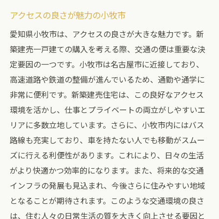
エコで快適な住環境を実現する最新技術
アクセスの良さが魅力の小牧市
デザイン性に優れたリビング空間
愛知県小牧市は、アクセスの良さが大きな魅力です。新
キッチン・バスルームの最新設備
築建売一戸建ての購入を考える際、交通の便は重要な決
安全性を高めるセキュリティ機能
定要因の一つです。小牧市は名古屋市に近接しており、
省エネを実現する高度な住宅設備
高速道路や鉄道の整備が進んでいるため、通勤や通学に
非常に便利です。新築建売住宅は、この良好なアクセス
トータルインテリアコーディネートの魅力
環境を活かし、仕事とプライベートの両立がしやすいエ
小牧市の新築建売一戸建てで家族に優しい住環
リアに多数立地しています。さらに、小牧市内にはバス
境を実現
路線も充実しており、車を持たない人でも移動がスムー
子供がのびのびと育つ環境設計
ズに行える利便性があります。これにより、日々の生活
高齢者にも優しいバリアフリー設計
がより快適かつ効率的になります。また、将来的な交通
ペットと共に暮らすための工夫
インフラの発展も見込まれ、今後さらに住みやすい地域
家族団らんを促すオープンな設計
となることが期待されます。このような交通環境の良さ
住まいの安全性を高める設計
は、住む人々の日常生活の質を大きく向上させる要因と