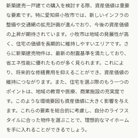
新築建売一戸建ての購入を検討する際、資産価値は重要
小牧市での医療施設と健康サポート
な要素です。特に愛知県小牧市では、新しいインフラの
地域のイベントと文化活動
整備や交通網の拡充計画が進んでおり、今後の資産価値
自然災害のリスクと備え
の上昇が期待されています。小牧市は地域の発展性が高
愛知県小牧市で新築建売一戸建てを購入する際
く、住宅の価値を長期的に維持しやすいエリアです。さ
の注意点
らに新築建売物件は、最新の耐震基準を満たしており、
契約前に確認すべき法律と規制
省エネ性能に優れたものが多く見られます。これによ
住宅ローンの選び方と支払い計画
り、将来的な修繕費用を抑えることができ、資産価値の
物件視察で注目するべきポイント
維持につながります。また、住宅を選ぶ際のもう一つの
ポイントは、地域の教育や医療、商業施設の充実度で
購入後のメンテナンスを考えた予算設定
す。このような環境要因も資産価値に大きく影響を与え
隣接地との関係やプライバシー確保
ます。これらの要素を総合的に考慮し、自分のライフス
不動産業者の選び方と交渉のヒント
タイルに合った物件を選ぶことで、理想的なマイホーム
新築建売一戸建てが提供する最新設備とデザイ
を手に入れることができるでしょう。
ンの魅力