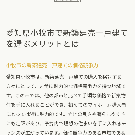
新築建売一戸建ての資産価値を考える
アクセスの良さが魅力の小牧市
新築建売一戸建てで叶える快適な家庭生活
愛知県小牧市で新築建売一戸建て
小牧市の地域特性がもたらす生活の質
を選ぶメリットとは
新築建売の魅力を最大限に活かすためのポイン
ト
小牧市の新築建売一戸建ての価格競争力
購入前に知っておくべき新築建売の特徴
愛知県小牧市は、新築建売一戸建ての購入を検討する
理想の間取りを見つけるためのコツ
方々にとって、非常に魅力的な価格競争力を持つ地域で
設備の最新トレンドをチェック
す。この市では、他の都市と比べて手頃な価格で新築物
プロのアドバイスを活用した購入方法
件を手に入れることができ、初めてのマイホーム購入者
家族のライフスタイルに合った物件選び
にとっては特に魅力的です。立地の良さや暮らしやすさ
新築建売一戸建ての環境性能を確認
にも定評があり、予算内で理想の住まいを手に入れるチ
小牧市の新築建売一戸建てで叶える理想のライ
ャンスが広がっています。価格競争力のある市場である