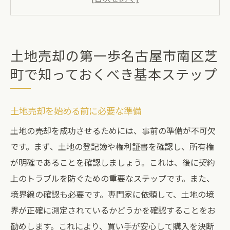
効果的な土地売却のための初期ステップ
地域特性を活かした売却戦略
売却の目的と目標を明確にする
土地売却の第一歩名古屋市南区芝
専門家への相談のタイミング
町で知っておくべき基本ステップ
市場動向を理解して名古屋市南区芝町での土地
売却を成功に導く方法
土地売却を始める前に必要な準備
地域の不動産市場を分析する方法
土地の売却を成功させるためには、事前の準備が不可欠
市場トレンドを把握する重要性
です。まず、土地の登記簿や権利証書を確認し、所有権
価格設定に影響を与える市場要因
が明確であることを確認しましょう。これは、後に契約
市場動向を元にした価格調整方法
上のトラブルを防ぐための重要なステップです。また、
競合分析がもたらすメリット
境界線の確認も必要です。専門家に依頼して、土地の境
地価の変動とその影響を理解する
界が正確に測定されているかどうかを確認することをお
成功する土地売却の鍵名古屋市南区芝町での正
勧めします。これにより、買い手が安心して購入を決断