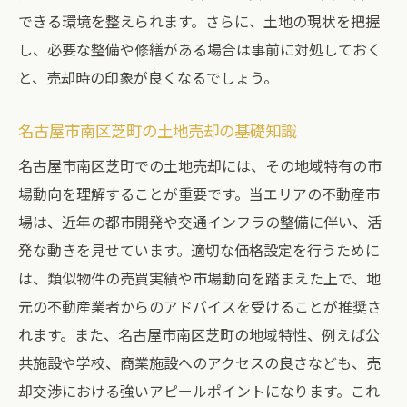
確な価格設定とは
できる環境を整えられます。さらに、土地の現状を把握
し、必要な整備や修繕がある場合は事前に対処しておく
適正価格を決めるための評価基準
と、売却時の印象が良くなるでしょう。
価格交渉を有利に進めるためのポイント
市場価格と希望売却価格のバランス
名古屋市南区芝町の土地売却の基礎知識
正確な価格設定のためのデータ活用
名古屋市南区芝町での土地売却には、その地域特有の市
価格設定における専門家の役割
場動向を理解することが重要です。当エリアの不動産市
価格査定に影響を与える要素
場は、近年の都市開発や交通インフラの整備に伴い、活
初心者でも安心名古屋市南区芝町での土地売却
発な動きを見せています。適切な価格設定を行うために
の準備と注意点
は、類似物件の売買実績や市場動向を踏まえた上で、地
売却準備でチェックすべき項目
元の不動産業者からのアドバイスを受けることが推奨さ
初心者が陥りやすい失敗例と対策
れます。また、名古屋市南区芝町の地域特性、例えば公
共施設や学校、商業施設へのアクセスの良さなども、売
法律的な手続きとその流れ
却交渉における強いアピールポイントになります。これ
売主としての義務と責任を知る