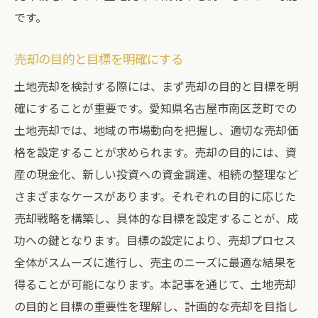
売却後のフォローアップの重要性
です。
効果的な土地売却名古屋市南区芝町での準備と
売却の目的と目標を明確にする
プロセスの詳細解説
土地売却を検討する際には、まず売却の目的と目標を明
売却準備からプロセスまでの詳細ガイド
確にすることが重要です。愛知県名古屋市南区芝町での
土地売却成功のための重要なステップ
土地売却では、地域の市場動向を把握し、適切な売却価
プロフェッショナルによる売却サポート
格を設定することが求められます。売却の目的には、資
売却を成功に導くための時間管理術
産の現金化、新しい投資への資金調達、相続の整理など
売却活動の効果を最大化する方法
さまざまなケースがあります。それぞれの目的に応じた
名古屋市南区芝町における地域特性活用法
売却戦略を構築し、具体的な目標を設定することが、成
功への鍵となります。目標の設定により、売却プロセス
全体がスムーズに進行し、売主のニーズに最適な結果を
得ることが可能になります。本記事を通じて、土地売却
の目的と目標の重要性を理解し、計画的な売却を目指し