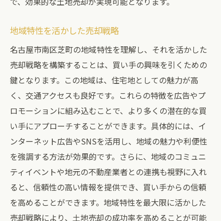
で、効果的な土地売却が実現可能となります。
効果的な広告戦略で売却を促進
不動産エージェントの選び方と活用法
地域特性を活かした売却戦略
市場ニーズに応じた売却アプローチ
名古屋市南区芝町の地域特性を理解し、それを活かした
売却価格の見直しとそのタイミング
売却戦略を構築することは、買い手の興味を引くための
鍵となります。この地域は、住宅地としての魅力が高
効果的なプロモーション活動の実施方法
く、交通アクセスも良好です。これらの特徴を広告やプ
名古屋市南区芝町での土地売却成功へのステッ
ロモーションに組み込むことで、より多くの潜在的な買
プ安心して進めるために
い手にアプローチすることができます。具体的には、イ
売却成功に向けた計画の立て方
ンターネット広告やSNSを活用し、地域の魅力や利便性
売却後の手続きと次のステップ
を強調する方法が効果的です。さらに、地域のコミュニ
売却後に押さえておくべき税金の知識
ティイベントや地元の不動産業者との連携も視野に入れ
成功事例から学ぶ土地売却の秘訣
ると、信頼性の高い情報を提供でき、買い手からの信頼
売却プロセスを振り返ることで得られる教
を高めることができます。地域特性を最大限に活かした
訓
売却戦略により、土地売却の成功率を高めることが可能