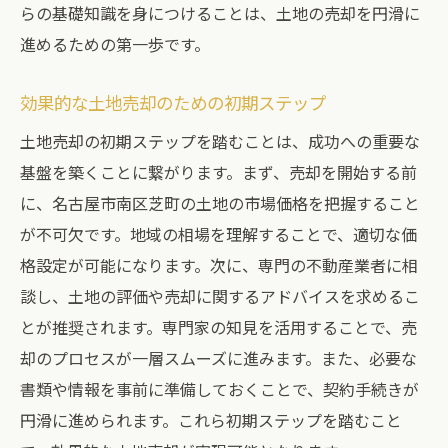
らの基礎知識を身につけることは、土地の売却を円滑に
土地売却に必要な書類とその準備方法
進めるための第一歩です。
初めての土地売却でも安心できるサポート
名古屋市南区芝町での土地売却プロセスを円滑
効果的な土地売却のための初期ステップ
に進めるための秘訣
土地売却の初期ステップを踏むことは、成功への重要な
売却プロセスの流れを把握する
基盤を築くことに繋がります。まず、売却を開始する前
スムーズな売却を実現するためのコツ
に、名古屋市南区芝町の土地の市場価格を把握すること
トラブルを未然に防ぐための対策
が不可欠です。地域の相場を理解することで、適切な価
格設定が可能になります。次に、専門の不動産業者に相
売却の際に注意すべき法的事項
談し、土地の評価や売却に関するアドバイスを求めるこ
購入希望者とのコミュニケーション
とが推奨されます。専門家の知見を活用することで、売
契約締結までのスムーズな手順
却のプロセスが一層スムーズに進みます。また、必要な
名古屋市南区芝町での土地売却市場を見極めた
書類や情報を事前に準備しておくことで、契約手続きが
効果的な方法
円滑に進められます。これら初期ステップを踏むこと
売却市場の状況を定期的に確認する方法