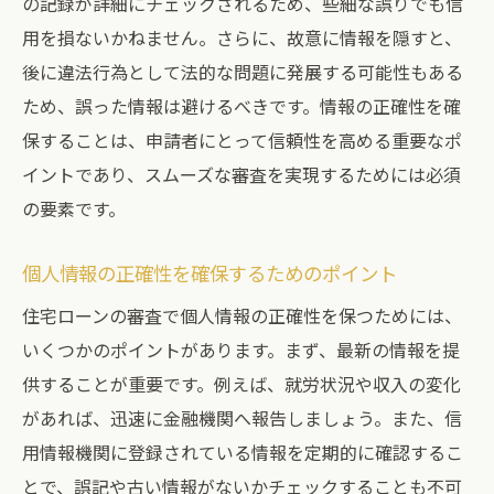
の記録が詳細にチェックされるため、些細な誤りでも信
用を損ないかねません。さらに、故意に情報を隠すと、
金融機関が求める情報の最新傾向
後に違法行為として法的な問題に発展する可能性もある
正確な個人情報提出の重要性
ため、誤った情報は避けるべきです。情報の正確性を確
金融機関が実施する個人情報のセキュリテ
保することは、申請者にとって信頼性を高める重要なポ
ィ対策
イントであり、スムーズな審査を実現するためには必須
信用情報を把握し住宅ローン審査を有利に進め
の要素です。
る方法
信用情報を確認するタイミング
個人情報の正確性を確保するためのポイント
住宅ローン審査における信用情報の分析法
住宅ローンの審査で個人情報の正確性を保つためには、
信用情報を有利に活用するためのテクニッ
いくつかのポイントがあります。まず、最新の情報を提
ク
供することが重要です。例えば、就労状況や収入の変化
第三者機関を活用した信用情報の改善
があれば、迅速に金融機関へ報告しましょう。また、信
信用情報の誤りを修正する手順
用情報機関に登録されている情報を定期的に確認するこ
とで、誤記や古い情報がないかチェックすることも不可
信用情報の透明性がもたらす利点