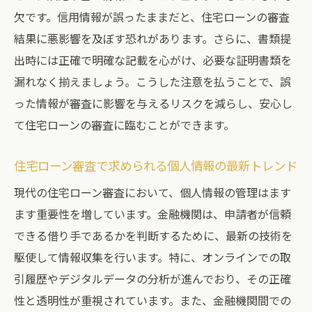
欠です。信用情報が誤ったままだと、住宅ローンの審査
住宅ローンを申し込む前に確認すべき個人情報
結果に悪影響を及ぼす恐れがあります。さらに、書類提
のチェックリスト
出時には正確で明確な記載を心がけ、必要な証明書類を
住宅ローン審査に必要な個人情報のリスト
漏れなく揃えましょう。こうした注意を払うことで、誤
アップ
った情報が審査に影響を与えるリスクを減らし、安心し
申込準備段階での情報チェック方法
て住宅ローンの審査に臨むことができます。
個人情報の漏洩を防ぐための注意点
住宅ローン審査での情報提出時の注意点
住宅ローン審査で求められる個人情報の最新トレンド
個人情報更新の必要性とその方法
現代の住宅ローン審査において、個人情報の管理はます
住宅ローン審査のための情報整理術
ます重要性を増しています。金融機関は、申請者が信頼
住宅ローン審査を成功させるための個人情報管
できる借り手であるかを判断するために、最新の技術を
理のコツ
駆使して情報収集を行います。特に、オンラインでの取
引履歴やデジタルデータの分析が進んでおり、その正確
個人情報管理の基本とその重要性
性と透明性が重視されています。また、金融機関間での
住宅ローン審査における情報管理の実例