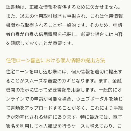
プ
認書類は、正確な情報を提供するために欠かせません。
住宅ローン審査を有利にする信用情報の整
また、過去の信用取引履歴も重視され、これは信用情報
え方
機関から取得されることが一般的です。そのため、申請
信用情報の保持期間と住宅ローン審査への
者自身が自身の信用情報を把握し、必要な場合には内容
影響
を確認しておくことが重要です。
住宅ローン審査をスムーズに通過するための情
住宅ローン審査における個人情報の提出方法
報管理術
効果的な情報管理のためのチェックポイン
住宅ローンを申し込む際には、個人情報を適切に提出す
ト
ることがスムーズな審査のカギとなります。まず、金融
機関の指示に従って必要書類を用意します。一般的にオ
住宅ローン申請前の事前準備
ンラインでの申請が可能な場合、ウェブポータルを通じ
情報管理の失敗例とその回避法
て書類をアップロードすることが多く、これにより手続
オンラインツールを活用した情報整理法
きが効率化される傾向にあります。特に最近では、電子
住宅ローン審査で必要な書類の管理方法
署名を利用して本人確認を行うケースも増えており、こ