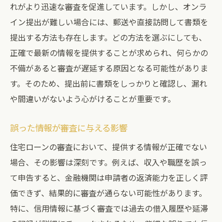
情報管理とプライバシーの両立方法
れがより迅速な審査を促進しています。しかし、オンラ
収入と借入状況が住宅ローン審査に及ぼす具体
イン提出が難しい場合には、郵送や直接訪問して書類を
的な影響
提出する方法も存在します。どの方法を選ぶにしても、
収入の安定性が与える審査への影響
正確で最新の情報を提供することが求められ、何らかの
借入状況の把握とその改善策
不備があると審査が遅延する原因となる可能性がありま
す。そのため、提出前に書類をしっかりと確認し、漏れ
金融機関が重視する収入の指標
や間違いがないよう心がけることが重要です。
借入金利と返済負担率の関係性
住宅ローン審査での収入証明提出方法
誤った情報が審査に与える影響
収入と借入のバランスを取るための方法
住宅ローンの審査において、提供する情報が正確でない
金融機関が住宅ローン審査で見る個人情報のポ
場合、その影響は深刻です。例えば、収入や職歴を誤っ
イント
て申告すると、金融機関は申請者の返済能力を正しく評
金融機関が重視する個人情報の項目
価できず、結果的に審査が通らない可能性があります。
住宅ローン審査のための自己分析方法
特に、信用情報に基づく審査では過去の借入履歴や延滞
個人情報の不備が審査に与える影響