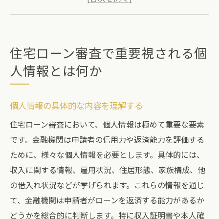
法
誤った情報が審査に与える影響
個人情報の正確性を確保するためのポイン
住宅ローン審査で重要視される個
ト
人情報とは何か
住宅ローン審査で求められる個人情報の最
新トレンド
個人情報の具体的な内容を理解する
個人情報保護と住宅ローン審査の関係
住宅ローン審査において、個人情報は極めて重要な要素
信用情報が住宅ローン審査に与える影響とその
です。金融機関は申請者の信用力や返済能力を評価する
対策
ために、様々な個人情報を必要とします。具体的には、
信用情報の基本とその重要性
収入に関する情報、雇用状況、住居形態、家族構成、他
住宅ローン審査における信用情報の役割
の借入れ状況などが挙げられます。これらの情報を通じ
信用情報に問題がある場合の対処法
て、金融機関は申請者がローンを返済する能力があるか
信用情報を改善するための具体的なステッ
どうかを総合的に判断します。特に収入証明書や本人確