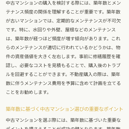
中古マンションの購入を検討する際には、築年数とメン
テップ
テナンス頻度の関係を理解することが重要です。築年数
賢い購入者が行うべき中古マンションの事
が古いマンションでは、定期的なメンテナンスが不可欠
前チェック
です。特に、水回りや外壁、屋根などのメンテナンス
中古マンションの事前調査で得られる安心
は、築年数が経つほど頻度が増す傾向があります。これ
感
らのメンテナンスが適切に行われているかどうかは、物
事前調査を通じた中古マンション購入のリ
件の資産価値を大きく左右します。事前に修繕履歴を確
スク回避
認し、必要なコストを見積もることで、購入後のトラブ
ルを回避することができます。不動産購入の際は、築年
中古マンション事前調査の具体例とその重
数に伴うメンテナンス費用を予算に含めて計画を立てる
要性
ことをお勧めします。
中古マンション購入の落とし穴を避けるための
不動産専門家のアドバイス
築年数に基づく中古マンション選びの重要なポイント
専門家の視点から見た中古マンション購入
中古マンションを選ぶ際には、築年数に基づいた重要な
の注意点
ポイントを押さえることが成功の鍵となります。築年数