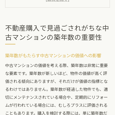
築年数による建物の耐震性と安全性の確認
古い築年数の物件を購入する際のリノベー
ションのコスト
不動産購入で見過ごされがちな中
築年数が中古マンションの資産価値に及ぼ
古マンションの築年数の重要性
す影響
築年数と中古マンションのメンテナンス頻
築年数がもたらす中古マンションの価値への影響
度の関係
築年数に基づく中古マンション選びの重要
中古マンションの価値を考える際、築年数は非常に重要
なポイント
な要素です。築年数が新しいほど、物件の価値が高く評
価される傾向にありますが、それだけが価値の指標とな
不動産取引における中古マンションの管理状態
るわけではありません。築年数が経過した物件でも、適
を見極める方法
切にメンテナンスされている場合や、定期的にリフォー
管理状態の良い中古マンションを選ぶため
ムが行われている場合には、むしろプラスに評価される
のチェックポイント
こともあります。購入を検討する際には、単に築年数だ