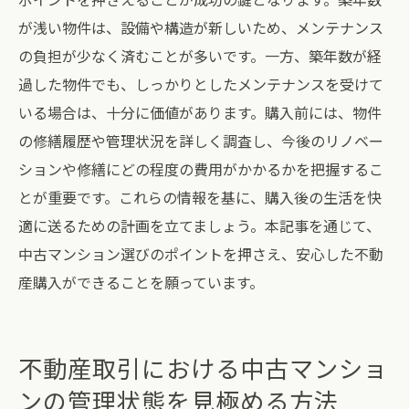
中古マンション購入時に避けるべき落とし
が浅い物件は、設備や構造が新しいため、メンテナンス
穴
の負担が少なく済むことが多いです。一方、築年数が経
不動産専門家が薦める落とし穴回避のため
過した物件でも、しっかりとしたメンテナンスを受けて
のアプローチ
いる場合は、十分に価値があります。購入前には、物件
中古マンション購入で失敗しないための専
の修繕履歴や管理状況を詳しく調査し、今後のリノベー
門家の助言
ションや修繕にどの程度の費用がかかるかを把握するこ
購入前の専門家相談の重要性とその活用法
とが重要です。これらの情報を基に、購入後の生活を快
不動産プロによる中古マンション購入の成
適に送るための計画を立てましょう。本記事を通じて、
功事例
中古マンション選びのポイントを押さえ、安心した不動
中古マンション購入で後悔しないための重要な
産購入ができることを願っています。
不動産知識
後悔しないための中古マンション購入時の
不動産取引における中古マンショ
知識
ンの管理状態を見極める方法
知っておくべき不動産用語とその意味