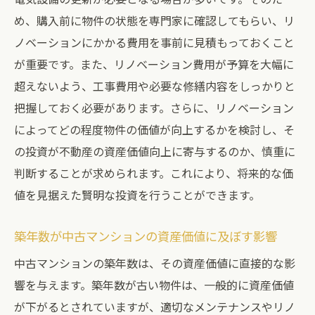
め、購入前に物件の状態を専門家に確認してもらい、リ
購入後のトラブル回避に役立つ事前の確認
ノベーションにかかる費用を事前に見積もっておくこと
事項
が重要です。また、リノベーション費用が予算を大幅に
不動産専門家によるトラブル回避のための
超えないよう、工事費用や必要な修繕内容をしっかりと
重要なアドバイス
把握しておく必要があります。さらに、リノベーション
中古マンション購入時の契約書の重要ポイ
によってどの程度物件の価値が向上するかを検討し、そ
ント
の投資が不動産の資産価値向上に寄与するのか、慎重に
トラブルを避けるための不動産プロの選び
判断することが求められます。これにより、将来的な価
方
値を見据えた賢明な投資を行うことができます。
中古マンション購入で失敗しないための不動産
チェックリスト
築年数が中古マンションの資産価値に及ぼす影響
知っておくべき中古マンション購入の必須
中古マンションの築年数は、その資産価値に直接的な影
項目
響を与えます。築年数が古い物件は、一般的に資産価値
中古マンションの購入前に確認すべきチェ
が下がるとされていますが、適切なメンテナンスやリノ