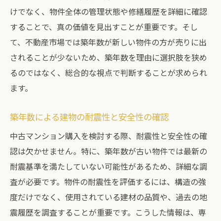
管理組合の活動状況の確認方法とその重要
けでなく、物件全体の管理状態や修繕履歴を詳細に確認
性
することで、真の価値を見出すことが重要です。そし
中古マンション購入前に知っておくべき管
て、不動産市場では築年数が新しい物件の方が売りに出
理費と積立金の情報
されることが少ないため、築年数を理由に選択肢を狭め
過去の管理実績を通じた中古マンション選
るのではなく、総合的な視点で判断することが求められ
びのポイント
ます。
共有部分の管理状態による中古マンション
の価値判断
築年数による建物の耐震性と安全性の確認
管理状態が中古マンションの資産価値に及
中古マンション購入を検討する際、耐震性と安全性の確
ぼす影響
認は欠かせません。特に、築年数が古い物件では最新の
中古マンション購入前に知っておくべき修繕履
耐震基準を満たしていない可能性があるため、詳細な調
歴の確認ポイント
査が必要です。物件の耐震性を評価するには、構造の強
修繕履歴が教える中古マンションのメンテ
度だけでなく、使用されている建材の品質や、過去の地
ナンス状況
震履歴を調査することが重要です。こうした情報は、専