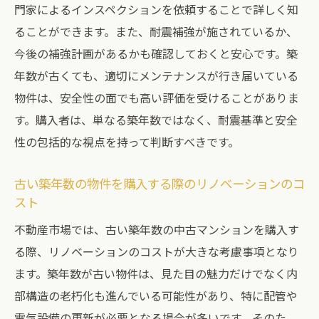
門家によるインスペクションを依頼することで詳しく知
修繕履歴の確認で避ける将来のトラブル
ることができます。また、耐震補強が施されているか、
中古マンションの修繕履歴から読み解く資
今後の補強計画があるかも確認しておくと安心です。築
産価値
年数が古くても、適切にメンテナンスが行き届いている
建物全体の修繕履歴と個別住戸の状態確認
物件は、安全性の面でも高い評価を受けることがありま
修繕履歴によるリスク回避と購入判断のポ
す。購入者は、単なる築年数ではなく、耐震基準と安全
イント
性の包括的な視点を持って判断すべきです。
中古マンション修繕履歴の信頼性を評価す
る方法
古い築年数の物件を購入する際のリノベーションのコ
スト
不動産プロが教える中古マンション購入のトラ
ブル回避術
不動産市場では、古い築年数の中古マンションを購入す
トラブルを未然に防ぐ中古マンション調査
る際、リノベーションのコストが大きな考慮事項となり
方法
ます。築年数が古い物件は、見た目の魅力だけでなく内
部構造の老朽化も進んでいる可能性があり、特に配管や
プロが薦める中古マンション購入前の重要
電気設備の更新が必要となる場合が多いです。そのた
なステップ