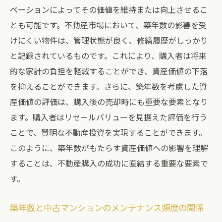
ックリスト
ベーションによってその価値を維持または向上させるこ
失敗しないための中古マンション選びの手
とも可能です。不動産市場において、築年数の影響を受
引き
けにくい物件は、管理状態が良く、修繕履歴がしっかり
と記録されているものです。これにより、購入者は将来
不動産購入におけるチェックリストの作成
的な家計の負担を軽減することができ、資産価値の下落
方法
を抑えることができます。さらに、築年数を考慮した資
中古マンション購入時の重要なチェックポ
産価値の評価は、購入後の売却時にも重要な要素となり
イント
ます。購入者はリセールバリューを見据えた評価を行う
チェックリストを活用した失敗しない不動
ことで、賢明な不動産投資を実現することができます。
産購入法
このように、築年数がもたらす資産価値への影響を理解
賢い不動産購入のための中古マンション事前調
することは、不動産購入の成功に直結する重要な要素で
査のすすめ
す。
事前調査が中古マンション購入に及ぼす影
響
築年数と中古マンションのメンテナンス頻度の関係
プロが教える中古マンション事前調査のス