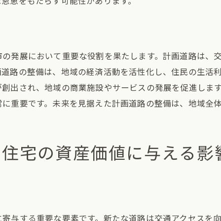
な恩恵をもたらす可能性があります。
建売住宅と計画道路の共生関係
地域経済に活力を与える計画道路
地域価値向上を目指す計画道路の将来像
市の発展において重要な役割を果たします。計画道路は、
住民満足度向上に繋がるインフラ整備
画道路の整備は、地域の経済活動を活性化し、住民の生活
道路計画が建売住宅の選択に影響を与える理由
が創出され、地域の商業施設やサービスの発展を促進しま
計画道路が住宅選びに与える心理的影響
常に重要です。未来を見据えた計画道路の整備は、地域全
購入意欲を高める計画道路の魅力
計画道路がもたらす選択肢の広がり
売住宅の資産価値に与える影
道路計画が購買行動に及ぼす経済的要因
建売住宅の選択におけるインフラ要素
市場トレンドとしての計画道路の重要性
計画道路と建売市場の未来を見据えた考察
に寄与する重要な要素です。新たな道路は交通アクセスを