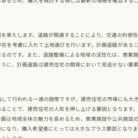
もあるため、購入を検討する際には最新の情報を確認する
資産価値維持に向けた計画道路の可能性
都市開発で注目される計画道路が建売市場をどう変える
都市開発の進化と建売市場の未来
割を果たします。道路が開通することにより、交通の利便性
計画道路が促進する地域の活性化
存在を考慮に入れて土地選びを行います。計画道路がある
新興エリアにおける計画道路の効果
なるのです。また、道路整備による地域の活性化は、商業
建売市場に新風を吹き込む計画道路
ように、計画道路は建売住宅の開発において見逃せない要
計画道路が開発プロジェクトに与える影響
都市開発の潮流としての計画道路の役割
計画道路開通で変わる建売住宅のアクセス利便性
指して行われる一連の施策ですが、建売住宅の市場にも大
アクセス改善がもたらす住環境の変化
めることで、建売住宅の人気を押し上げる要因となります
計画道路で変わる通勤・通学時間
計画は地域全体の魅力を高めるため、商業施設や公共施設
建売住宅の魅力向上に寄与する道路開発
的になり、購入希望者にとっては大きなプラス要因となり
交通インフラ整備と生活の質向上