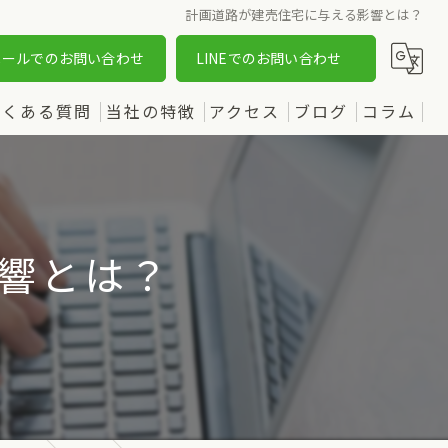
計画道路が建売住宅に与える影響とは？
メールでのお問い合わせ
LINEでのお問い合わせ
よくある質問
当社の特徴
アクセス
ブログ
コラム
売却
漫画特集
購入
響とは？
土地
新築
中古