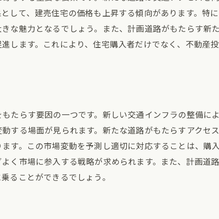
未来の都市開発と建売市場の展望
果として、建売住宅の価格も上昇する傾向があります。特
計画道路が築く新たな不動産トレンド
大きな魅力となるでしょう。また、計画道路がもたらす新
持続可能な地域発展における計画道路
促進します。これにより、住宅購入者だけでなく、不動産
建売市場の未来を左右する道路インフラ
。
計画道路と共に成長する居住環境
将来を見据えた計画道路の開発戦略
をもたらす要因の一つです。新しい交通インフラの整備に
変動する場面が見られます。新たな道路がもたらすアクセ
ります。この市場変動を予測し適切に対応することは、購
グよく市場に参入する戦略が求められます。また、計画道
に乗ることができるでしょう。