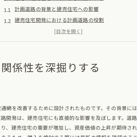
計画道路の背景と建売住宅への影響
建売住宅開発における計画道路の役割
都市計画と建売住宅の相互作用を探る
過去の事例から見る計画道路の影響力
計画道路が建売住宅にもたらす未来展望
の関係性を深掘りする
地域社会における計画道路の位置づけ
新しい道路計画が建売住宅の資産価値に与える影響
資産価値向上の要因としての計画道路
計画道路がもたらす不動産市場の変動
交通網を改善するために設計されたものです。その背景に
建売住宅の価格と計画道路の相関関係
道路開発は、建売住宅にも直接的な影響を及ぼします。道
計画道路による需要と供給のバランス変化
より、建売住宅の需要が増加し、資産価値の上昇が期待さ
投資家が狙う計画道路沿いの建売住宅