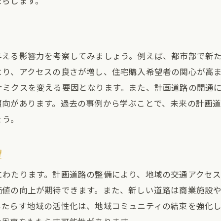
たらします。
計画道路が地域の交通網に与える影響
新道路開通時の利便性変化を予測する
建売住宅購入者が知っておくべき計画道路情報
与える影響力を考察してみましょう。例えば、都市部で新
計画道路に関する最新情報の収集方法
より、アクセスの良さが増し、住宅購入希望者の関心が高
ナミクスを変える要因となります。また、計画道路の開通
購入前に確認すべき計画道路の進捗状況
傾向があります。過去の事例から学ぶことで、未来の計画
不動産価値判断に必要な計画道路の知識
ょう。
購入者にとっての計画道路のメリットとデメリット
計画道路情報が購入決断に与える影響
望
地域の計画道路プロジェクトを知る重要性
にわたります。計画道路の整備により、地域の交通アクセ
計画道路がもたらす建売住宅の地域価値の向上
価値の向上が期待できます。また、新しい道路は商業施設
地域価値向上に寄与する計画道路の効果
もたらす地域の活性化は、地域コミュニティの結束を強化
計画道路と共に発展する地域コミュニティ