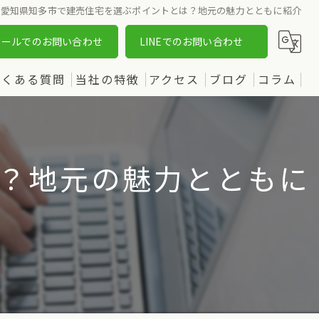
愛知県知多市で建売住宅を選ぶポイントとは？地元の魅力とともに紹介
メールでのお問い合わせ
LINEでのお問い合わせ
よくある質問
当社の特徴
アクセス
ブログ
コラム
売却
漫画特集
購入
？地元の魅力とともに
土地
新築
中古