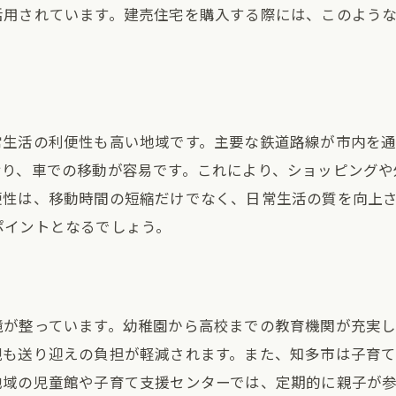
知多市の建売住宅市場の競争力
活用されています。建売住宅を購入する際には、このよう
市での建売物件の選び方家族に最適な環境を見つけるポイ
家族のライフスタイルに合う建売を見つける方法
知多市の地域特性を活かした住宅選び
子育てに最適な知多市の住宅エリア特集
常生活の利便性も高い地域です。主要な鉄道路線が市内を
おり、車での移動が容易です。これにより、ショッピングや
安全性を考慮した知多市の住まい選び
便性は、移動時間の短縮だけでなく、日常生活の質を向上
予算に合った建売住宅を選ぶためのヒント
ポイントとなるでしょう。
プロの意見を活かす知多市での住宅選び
住宅が知多市で人気な理由その利便性と生活のしやすさ
知多市での生活環境が支持される理由
境が整っています。幼稚園から高校までの教育機関が充実し
建売住宅ならではの手軽さと安心感
親も送り迎えの負担が軽減されます。また、知多市は子育
知多市の地区ごとの特色と建売人気のつながり
地域の児童館や子育て支援センターでは、定期的に親子が
駅近物件の魅力とその利便性