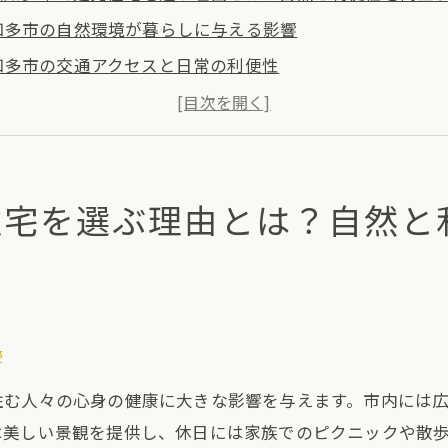
知多市の自然環境が暮らしに与える影響
知多市の交通アクセスと日常の利便性
家族に優しい知多市の教育機関と施設
知多市でのレクリエーション・アクティビティの充実
地域コミュニティの魅力とその支え合い
住宅を選ぶ理由とは？自然と
知多市の将来性と資産価値の見通し
住宅のメリットとデメリットを知多市の魅力とともに解説
建売住宅の購入におけるコストメリット
即入居可能な建売住宅の利点
建売住宅の設計・仕様の決定自由度について
響
知多市におけるデザイン性の高い建売住宅
住む人々の心身の健康に大きな影響を与えます。市内には
建売の制約を克服するための工夫
は美しい景観を提供し、休日には家族でのピクニックや散