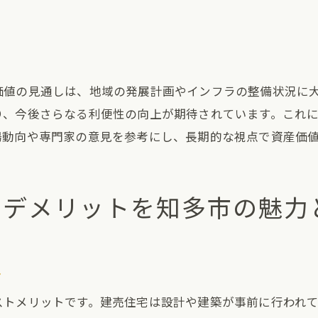
知多市のインフラストラクチャーの充実
地域イベントと住民交流の場
地域ブランドとしての知多市の魅力
知多市の将来の発展計画とその展望
価値の見通しは、地域の発展計画やインフラの整備状況に
り、今後さらなる利便性の向上が期待されています。これ
県知多市で理想の建売を選ぶための実践的アドバイス
場動向や専門家の意見を参考にし、長期的な視点で資産価
知多市の不動産エージェントを活用するポイント
見学時に注意すべき建物のチェックリスト
知多市での住み替えを成功させるためのコツ
とデメリットを知多市の魅力
建売購入時の契約書確認ポイント
資金計画を立てるためのファイナンシャルアドバイス
購入後のコミュニティ参加方法について
ト
市の建売住宅購入ガイド地域の魅力と市場動向をチェック
ストメリットです。建売住宅は設計や建築が事前に行われ