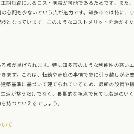
知多市の新築建売住宅の動向を知る
や工期短縮によるコスト削減が可能であるためです。また
地元ならではのサポート体制を活用する方法
用の心配も少ないという点が魅力です。知多市では特に、
択肢となっています。このようなコストメリットを活かす
知多市の不動産価格とその推移
建売購入に役立つ知多市の地域情報
将来を見据えた知多市での不動産戦略
知多市の住まい選び、失敗しないためのアドバイス
ある点が挙げられます。特に知多市のような利便性の高い
できます。これは、転勤や家庭の事情で急に引っ越しが必
の建築基準に基づいて建てられているため、最新の設備や
常生活が整うだけでなく、長期的な視点で見ても満足のい
値を持つといえるでしょう。
ついて