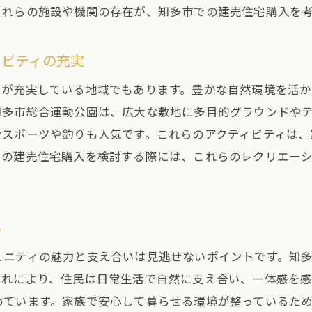
これらの施設や機関の存在が、知多市での建売住宅購入を
知多市での建売住宅の長所を活かす暮らし方
購入後のアフターサポートについて
ィビティの充実
市の住宅市場を探索建売購入を考える際の重要情報
ィが充実している地域でもあります。豊かな自然環境を活
知多市の住宅市場の現状とトレンド
知多市総合運動公園は、広大な敷地に多目的グラウンドや
価格帯から見る知多市の建売市場
ンスポーツや釣りも人気です。これらのアクティビティは、
人気エリアの傾向とその理由
での建売住宅購入を検討する際には、これらのレクリエー
将来性を持つ知多市の不動産投資
建売住宅購入時の法的注意点
専門家がすすめる知多市の購入時期
い
住宅を選ぶ前に知っておくべき知多市の地域特性と利点
ュニティの魅力と支え合いは見逃せないポイントです。知
知多市の気候と住環境の関係
これにより、住民は日常生活で自然に支え合い、一体感を
地域住民の生活スタイルとその影響
めています。家族で安心して暮らせる環境が整っているた