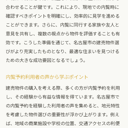
法
合わせることが鍵です。これにより、現地での内覧時に
確認すべきポイントを明確にし、効率的に見学を進める
名古屋市ならではの地元特性を活かした建
ことができます。さらに、内覧に同行する家族や友人と
売
意見を共有し、複数の視点から物件を評価することも有
安心の建売購入プロセスを名古屋市で体感
効です。こうした準備を通じて、名古屋市の建売物件選
建売購入で重要なプロセスとその意義
びがより充実したものとなり、最適な住まいを見つける
名古屋市で安心の購入を実現する方法
ための大きな成功要因となるでしょう。
安心のプロセスを支える有明ハウジングの
サポート
内覧予約利用者の声から学ぶポイント
安心感を持って建売を購入するためのポイ
建売物件の購入を考える際、多くの方が内覧予約を利用
ント
し、その経験から有益な情報を得ています。名古屋市で
名古屋市の建売購入で安心感を得る秘訣
の内覧予約を経験した利用者の声を集めると、地元特性
プロが教える安心の建売購入プロセス
を考慮した物件選びの重要性が浮かび上がります。例え
有明ハウジングで名古屋市の建売物件を賢く選
ば、地域の商業施設や学校の位置、交通アクセスの利便