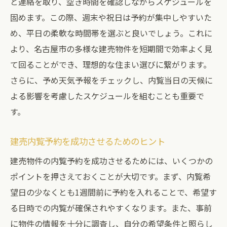
と連絡を取り、空き時間を確認しながらスケジュールを
固めます。この際、週末や祝日は予約が集中しやすいた
内覧予約で名古屋市の建売を見極めるコツ
め、平日の柔軟な時間帯を選ぶと良いでしょう。これに
効率的な内覧予約のための準備と計画
より、名古屋市の多様な建売物件を短期間で効率よく見
内覧予約を活用した賢い物件選び
て回ることができ、理想的な住まい選びに繋がります。
地元特性を活かした建売選びで新生活をスター
さらに、予め天気予報をチェックし、内覧当日の天候に
ト
よる影響を考慮したスケジュールを組むことも重要で
地元特性を知ることで得られる住まいの選
す。
び方
名古屋市の地元特性を反映した建売物件選
建売内覧予約を成功させるためのヒント
び
建売物件の内覧予約を成功させるためには、いくつかの
地元特性を活かした新生活のスタート方法
ポイントを押さえておくことが大切です。まず、内覧希
名古屋市の地域特性を考慮した建売選びの
望日の少なくとも1週間前に予約を入れることで、希望す
コツ
る日時での内覧が確保されやすくなります。また、事前
ローカル情報で新生活をより豊かにする方
に物件の情報を十分に調査し、自分の希望条件と照らし