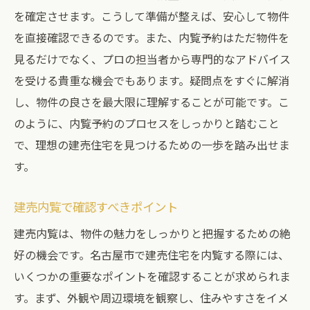
売
を確定させます。こうして準備が整えば、安心して物件
有明ハウジングが提案する名古屋市の建売購入
を直接確認できるのです。また、内覧予約はただ物件を
までの道のり
見るだけでなく、プロの担当者から専門的なアドバイス
を受ける貴重な機会でもあります。疑問点をすぐに解消
購入プロセスを知るための第一歩
し、物件の良さを最大限に理解することが可能です。こ
購入までのステップと有明ハウジングの支
のように、内覧予約のプロセスをしっかりと踏むこと
援
で、理想の建売住宅を見つけるための一歩を踏み出せま
建売購入における重要なポイントと注意点
す。
名古屋市での建売購入をスムーズに進める
秘訣
建売内覧で確認すべきポイント
有明ハウジングならではの購入サポート
建売内覧は、物件の魅力をしっかりと把握するための絶
購入後のアフターサポートについて
好の機会です。名古屋市で建売住宅を内覧する際には、
透明性のある建売取引を名古屋市で体験する
いくつかの重要なポイントを確認することが求められま
透明性のある取引を実現するためのポイン
す。まず、外観や周辺環境を観察し、住みやすさをイメ