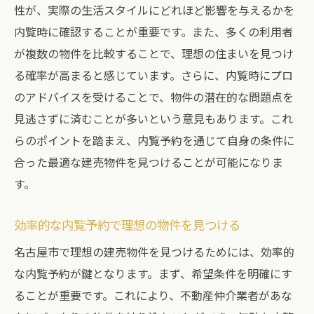
ぶ
性が、実際の生活スタイルにどれほど影響を与えるかを
内覧時に確認することが重要です。また、多くの利用者
有明ハウジングの選び方で差がつく建売購
が複数の物件を比較することで、理想の住まいを見つけ
入
る確率が高まると感じています。さらに、内覧時にプロ
名古屋市の建売を見極めるためのポイント
のアドバイスを受けることで、物件の潜在的な問題点を
賢い建売選びを実現するための秘訣
見逃さずに済むことが多いという意見もあります。これ
名古屋市での建売選びを成功させるための
らのポイントを踏まえ、内覧予約を通じて自身の条件に
方法
合った最適な建売物件を見つけることが可能になりま
有明ハウジングならではの物件選びの利点
す。
建売選びで後悔しないためのチェックポイ
ント
効率的な内覧予約で理想の物件を見つける
名古屋市で理想の建売物件を見つけるためには、効率的
な内覧予約が鍵となります。まず、希望条件を明確にす
ることが重要です。これにより、不動産仲介業者があな