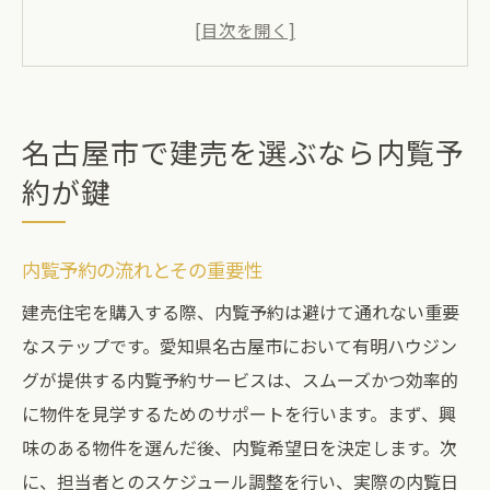
名古屋市での内覧予約のスケジューリング
方法
建売内覧予約を成功させるためのヒント
内覧予約利用者の声から学ぶポイント
名古屋市で建売を選ぶなら内覧予
効率的な内覧予約で理想の物件を見つける
約が鍵
地域密着型の建売物件選びで理想の住まいを実
現
内覧予約の流れとその重要性
地域密着型のメリットと選び方
建売住宅を購入する際、内覧予約は避けて通れない重要
名古屋市の地元特性を活かした建売物件
なステップです。愛知県名古屋市において有明ハウジン
地域密着型のサポートで選ぶ建売の魅力
グが提供する内覧予約サービスは、スムーズかつ効率的
名古屋市の地域情報を活用した建売選び
に物件を見学するためのサポートを行います。まず、興
プロの視点で見る地域密着型建売の選択肢
味のある物件を選んだ後、内覧希望日を決定します。次
名古屋市特有のライフスタイルに合った建
に、担当者とのスケジュール調整を行い、実際の内覧日