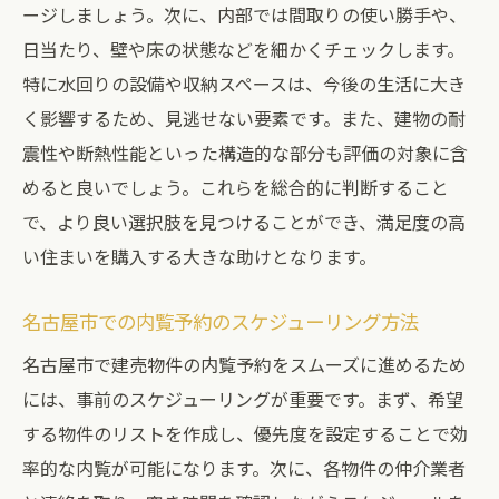
ト
ージしましょう。次に、内部では間取りの使い勝手や、
名古屋市の建売市場における透明性の重要
日当たり、壁や床の状態などを細かくチェックします。
性
特に水回りの設備や収納スペースは、今後の生活に大き
く影響するため、見逃せない要素です。また、建物の耐
取引の透明性を確保するためのチェックリ
震性や断熱性能といった構造的な部分も評価の対象に含
スト
めると良いでしょう。これらを総合的に判断すること
有明ハウジングの透明性確保への取り組み
で、より良い選択肢を見つけることができ、満足度の高
透明な取引を実現するための契約プロセス
い住まいを購入する大きな助けとなります。
安心の取引を支える透明性の利点
名古屋市建売物件内覧予約のメリットを活用す
名古屋市での内覧予約のスケジューリング方法
る
名古屋市で建売物件の内覧予約をスムーズに進めるため
内覧予約のメリットを最大限に活用する方
には、事前のスケジューリングが重要です。まず、希望
法
する物件のリストを作成し、優先度を設定することで効
名古屋市での内覧予約がもたらす利点
率的な内覧が可能になります。次に、各物件の仲介業者
建売物件内覧予約の効果的な活用法