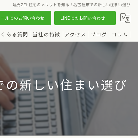
建売ZEH住宅のメリットを知る！名古屋市での新しい住まい選び
メールでのお問い合わせ
LINEでのお問い合わせ
よくある質問
当社の特徴
アクセス
ブログ
コラム
売却
漫画特集
購入
での新しい住まい選び
土地
新築
中古