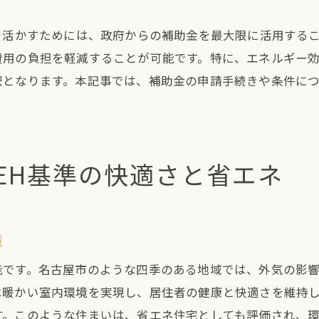
不動産投資としての建売ZEH住宅
を活かすためには、政府からの補助金を最大限に活用するこ
消費者ニーズに応える住宅設計
費用の負担を軽減することが可能です。特に、エネルギー
建売住宅購入で得られる安心感
択となります。本記事では、補助金の申請手続きや条件に
名古屋市の不動産価値とZEHの関係
建売ZEH住宅がもたらす快適な住環境の秘密
高品質な住まいが提供する安らぎ
EH基準の快適さと省エネ
先進的な技術で実現する快適さ
健康と住環境の密接な関係
音環境に配慮した住宅設計
境
プライバシーを守る安心の住まい
地域特性に合わせた建築デザイン
能です。名古屋市のような四季のある地域では、外気の影
は暖かい室内環境を実現し、居住者の健康と快適さを維持
名古屋市における建売ZEH住宅のトレンドと将来性
す。このような住まいは、省エネ住宅としても評価され、