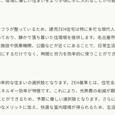
し、環境に優しい住まいをより手頃に手に入れることが可
環境負荷を軽減する住宅デザイン
ZEH住宅のメリットを建売で手軽に手に入れる方法
効率的な住宅購入までのステップ
フラが整っているため、建売ZEH住宅は特に多忙な現代人
信頼できる不動産業者の選び方
っており、静かで落ち着いた住環境を提供します。名古屋
見学で確認したいZEH基準のポイント
業施設や医療機関、公園などが近くにあることで、日常生
購入前に知っておきたい法的手続き
適にするだけでなく、時間と労力を効率的に使うことがで
契約後のサポートとメンテナンス
住まい選びの基準となるチェックリスト
名古屋市内の建売ZEH住宅で得られる環境への恩恵
効率的な住まいの選択肢となります。ZEH基準とは、住宅
地域社会に貢献するエコな選択
エネルギー効率が特徴です。これにより、光熱費の削減が期
自然との共生を促進する住環境
とができるため、予算に優しい選択肢となります。さらに
都市生活と自然の調和を実現
的なメリットに加え、快適な室内環境が得られるため、生
エネルギー自給自足の可能性