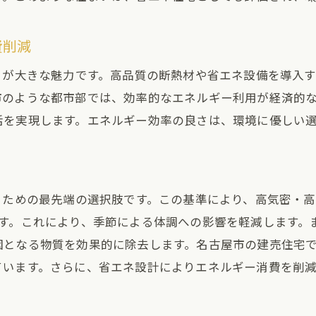
名古屋市でのZEH普及の現状
未来を見据えた住宅選びのヒント
費削減
技術革新がもたらす新しい住まい
さが大きな魅力です。高品質の断熱材や省エネ設備を導入
持続可能な都市開発と住宅市場
市のような都市部では、効率的なエネルギー利用が経済的
次世代に継承する住環境の価値
活を実現します。エネルギー効率の良さは、環境に優しい
住宅市場におけるZEHの今後の展望
るための最先端の選択肢です。この基準により、高気密・
ます。これにより、季節による体調への影響を軽減します。
因となる物質を効果的に除去します。名古屋市の建売住宅
ています。さらに、省エネ設計によりエネルギー消費を削