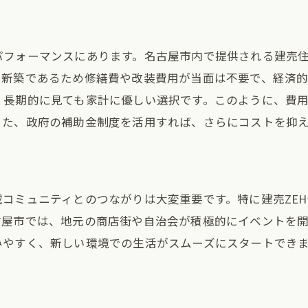
都市計画と住宅選びの関係性
環境活動への参加と住まいの役割
パフォーマンスにあります。名古屋市内で提供される建売
建売住宅で始める持続可能な生活名古屋市の選択肢
新築であるため修繕費や改装費用が当面は不要で、経済的
持続可能なライフスタイルの提案
、長期的に見ても家計に優しい選択です。このように、費
また、政府の補助金制度を活用すれば、さらにコストを抑
名古屋市でのエコフレンドリーな生活
循環型社会を実現する家づくり
省エネと再生可能エネルギーの活用
地域資源を活用した暮らし
コミュニティとのつながりは大変重要です。特に建売ZE
古屋市では、地元の商店街や自治会が積極的にイベントを
未来のために選ぶ住まいの形
みやすく、新しい環境での生活がスムーズにスタートでき
ZEH住宅の特長を活かす名古屋市の建売住宅市場
名古屋市の建売市場の動向
ZEH基準が広がる背景と理由