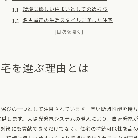
環境に優しい住まいとしての選択肢
名古屋市の生活スタイルに適した住宅
建売住宅とZEH基準の相乗効果
コストパフォーマンスに優れた住まい
地域コミュニティとのつながり
住宅を選ぶ理由とは
政府補助金の活用方法
建売住宅で実現するZEH基準の快適さと省エネ
高断熱性能による一年中快適な室内環境
エネルギー効率の良さがもたらす光熱費削減
い選びの一つとして注目されています。高い断熱性能を持
ZEH基準が支える健康的な生活
提供します。太陽光発電システムの導入により、自家発電
最新設備の導入で実現する便利な暮らし
化対策にも貢献できるだけでなく、住宅の持続可能性を高
持続可能なエネルギー利用の実現