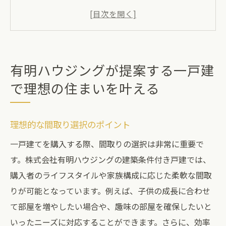
地域特性を生かした住環境の提案
家族構成に合わせた設計の自由度
最新設備で快適な暮らしを実現
地元の素材を活かしたデザイン
有明ハウジングが提案する一戸建
安心のアフターサポート体制
で理想の住まいを叶える
建売価格で建築できる一戸建は費用対効果抜群
コストパフォーマンスの高い一戸建とは
理想的な間取り選択のポイント
一括購入によるコストダウンの秘訣
一戸建てを購入する際、間取りの選択は非常に重要で
長期的な資産価値を見据えた投資
す。株式会社有明ハウジングの建築条件付き戸建では、
メンテナンス費用を抑える工夫
購入者のライフスタイルや家族構成に応じた柔軟な間取
お得なローンプランの活用
りが可能となっています。例えば、子供の成長に合わせ
購入後の税制優遇措置について
て部屋を増やしたい場合や、趣味の部屋を確保したいと
一戸建ての資産価値を守る有明ハウジングの工
いったニーズに対応することができます。さらに、効率