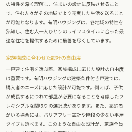
の特性を深く理解し、住まいの設計に反映させること
家族の絆を深める居住プラン
で、住む人々がその地域でより充実した生活を送ること
静かな環境がもたらす心地よさ
が可能となります。有明ハウジングは、各地域の特性を
自由な設計が可能な一戸建で個性豊かな暮らし
熟知し、住む人一人ひとりのライフスタイルに合った最
を実現
適な住宅を提供するために最善を尽くしています。
ライフスタイルに合わせたオーダーメイド
設計
家族構成に合わせた設計の自由度
住む人の個性を反映するインテリア
一戸建て住宅を選ぶ際、家族構成に応じた設計の自由度
将来のライフステージを見越した空間設計
は重要です。有明ハウジングの建築条件付き戸建では、
購入者のニーズに応じた設計が可能です。例えば、子供
趣味を楽しむための特別な空間
が成長するにつれて部屋が必要になることを考慮したフ
ペットと快適に暮らすための工夫
レキシブルな間取りの選択肢があります。また、高齢者
庭やテラスを活かしたアウトドアライフ
がいる場合には、バリアフリー設計や階段の少ない平屋
購入者ニーズに応える一戸建の設計プランとは
タイプも選べます。このような自由な設計が、家族全員
多様なニーズに応えるプランバリエーショ