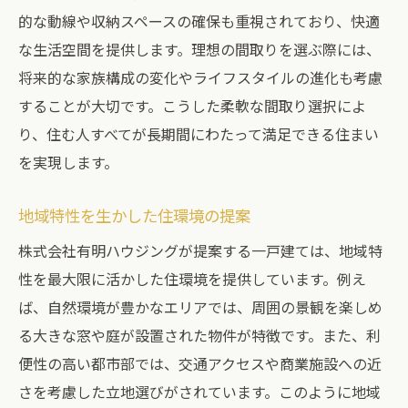
夫
的な動線や収納スペースの確保も重視されており、快適
な生活空間を提供します。理想の間取りを選ぶ際には、
価値を高めるためのデザイン戦略
将来的な家族構成の変化やライフスタイルの進化も考慮
耐震・耐久性を重視した建築技術
することが大切です。こうした柔軟な間取り選択によ
自然災害への備えと保険の活用
り、住む人すべてが長期間にわたって満足できる住まい
将来のリフォームを見据えた設計
を実現します。
地域に根ざしたコミュニティ形成
市場動向に合わせた資産評価のポイント
地域特性を生かした住環境の提案
プライバシーを重視した一戸建ライフスタイル
株式会社有明ハウジングが提案する一戸建ては、地域特
の魅力
性を最大限に活かした住環境を提供しています。例え
プライバシーを確保する立地選び
ば、自然環境が豊かなエリアでは、周囲の景観を楽しめ
周囲からの目を気にしない住まい
る大きな窓や庭が設置された物件が特徴です。また、利
便性の高い都市部では、交通アクセスや商業施設への近
独立した生活空間のメリット
さを考慮した立地選びがされています。このように地域
防犯性能を高める設計工夫