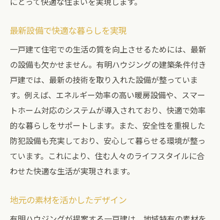
にとって快適な住まいを実現します。
ン
現代のライフスタイルに適した機能性
最新設備で快適な暮らしを実現
ワークライフバランスを支える空間
一戸建て住宅での生活の質を向上させるためには、最新
高齢者に優しいバリアフリー設計
の設備も欠かせません。有明ハウジングの建築条件付き
次世代のための環境配慮型住宅
戸建では、最新の技術を取り入れた設備が整っていま
す。例えば、エネルギー効率の高い暖房設備や、スマー
長期的に満足できる住まいの条件
トホーム対応のシステムが導入されており、快適で効率
有明ハウジングの一戸建で得られる安心と満足
的な暮らしをサポートします。また、安全性を重視した
安心の品質保証とメンテナンス
防犯設備も充実しており、安心して暮らせる環境が整っ
住み心地を実感できる快適設備
ています。これにより、住む人々のライフスタイルに合
購入者に寄り添ったサポート体制
わせた快適な生活が実現されます。
地域密着型の信頼関係
購入後も続くアフターフォロー
地元の素材を活かしたデザイン
将来にわたる安心を提供する保証制度
有明ハウジングが提案する一戸建は、地域特有の素材を