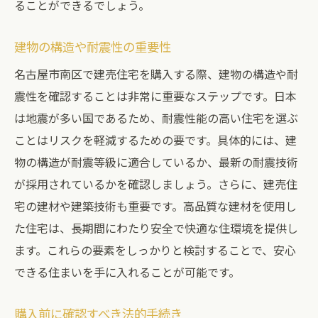
デザイン性と機能性の進化
ることができるでしょう。
地域密着型の開発プロジェクト
建物の構造や耐震性の重要性
人気エリアの変遷とその理由
名古屋市南区で建売住宅を購入する際、建物の構造や耐
将来性を見据えたマーケット分析
震性を確認することは非常に重要なステップです。日本
お得な建売住宅購入に欠かせない情報収集テク
は地震が多い国であるため、耐震性能の高い住宅を選ぶ
ニック
ことはリスクを軽減するための要です。具体的には、建
不動産ポータルサイトの賢い使い方
物の構造が耐震等級に適合しているか、最新の耐震技術
現地見学会で得られる情報とは
が採用されているかを確認しましょう。さらに、建売住
SNSを活用したリアルな口コミ収集
宅の建材や建築技術も重要です。高品質な建材を使用し
地元のフリーペーパーの情報を活用
た住宅は、長期間にわたり安全で快適な住環境を提供し
オンラインフォーラムで質問するメリット
ます。これらの要素をしっかりと検討することで、安心
専門家インタビューで得る知見
できる住まいを手に入れることが可能です。
建売住宅購入の成功例から学ぶお得な住まい選
購入前に確認すべき法的手続き
びのヒント