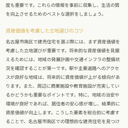
度も重要です。これらの情報を事前に収集し、生活の質
ライフスタイルに合わせた費用配分
を向上させるためのベストな選択をしましょう。
中古建売住宅の魅力と新築との比較ポイント
コストパフォーマンスを重視した選択肢
資産価値を考慮した立地選びのコツ
リノベーションの可能性を探る
名古屋市南区で建売住宅を選ぶ際には、まず資産価値を
中古物件の検査ポイント
考慮した立地選びが重要です。将来的な資産価値を見据
えるためには、地域の発展計画や交通インフラの整備状
保証制度の内容と利用法
況を確認することが第一です。駅や主要道路へのアクセ
新築と中古の資産価値の違い
スが良好な地域は、将来的に資産価値が上がる傾向があ
環境負荷を考慮した選択
ります。また、周辺に商業施設や教育施設が充実してい
名古屋市南区の建売市場での最新トレンドを徹
るかどうかも重要なポイントです。特に、地域の治安や
底分析
環境が良好であれば、居住者の安心感が増し、結果的に
エコ住宅の需要拡大
資産価値が向上します。こうした要素を総合的に考慮す
スマートホームの普及状況
ることで、名古屋市南区での理想的な建売住宅を見つけ