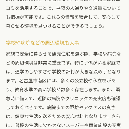
コミを活用することで、昼夜の人通りや交通量について
地元エージェントの推薦理由
も把握が可能です。これらの情報を総合して、安心して
購入のタイミングを見極める
暮らせる環境を見つけることができるでしょう。
契約時に注意すべき事項
専門家による物件診断の重要性
学校や病院などの周辺環境も大事
購入後のサポートサービスを確認
家族で安全に暮らせる建売住宅を選ぶ際、学校や病院な
購入者の口コミを参考にする
どの周辺環境は非常に重要です。特に子供がいる家庭で
理想の建売住宅を見つけるための賢い予算設定
は、通学のしやすさや学校の評判が大きな決め手となり
方法
ます。名古屋市南区には、多くの公立校や私立校があ
初期費用とランニングコストを計算
り、教育水準の高い学校が数多く存在します。また、緊
ローンシミュレーションを活用しよう
急時に備えて、近隣の病院やクリニックの充実度も確認
しておくべきです。病院までの距離やアクセスの良さ
予算オーバーを防ぐためのチェックリスト
は、健康な生活を送るための安心材料となります。さら
無理のない返済計画の立て方
に、普段の生活に欠かせないスーパーや商業施設の充実
繰上げ返済を視野に入れた資金計画