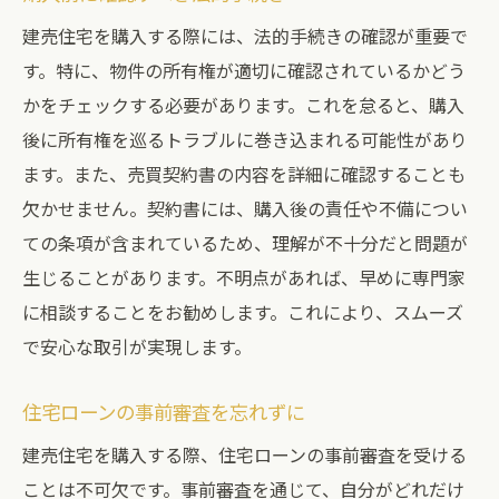
建売住宅を購入する際には、法的手続きの確認が重要で
購入者の体験談から学ぶ成功の秘訣
す。特に、物件の所有権が適切に確認されているかどう
トラブルを未然に防ぐためのポイント
かをチェックする必要があります。これを怠ると、購入
効果的な交渉術の実例
後に所有権を巡るトラブルに巻き込まれる可能性があり
アフターサービスを活用する方法
ます。また、売買契約書の内容を詳細に確認することも
コミュニティへの参加がもたらすメリット
欠かせません。契約書には、購入後の責任や不備につい
長期的な住み心地を考えた選択
ての条項が含まれているため、理解が不十分だと問題が
生じることがあります。不明点があれば、早めに専門家
に相談することをお勧めします。これにより、スムーズ
で安心な取引が実現します。
住宅ローンの事前審査を忘れずに
建売住宅を購入する際、住宅ローンの事前審査を受ける
ことは不可欠です。事前審査を通じて、自分がどれだけ