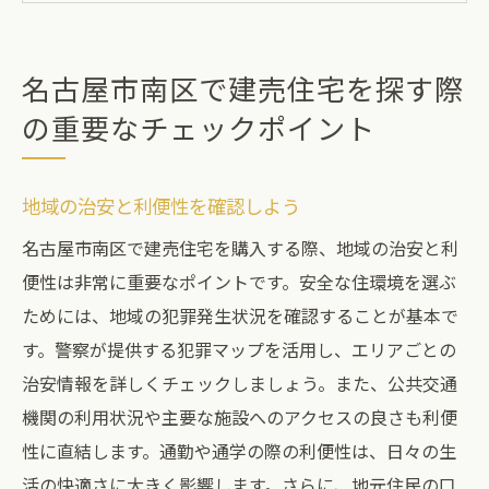
建物の構造や耐震性の重要性
購入前に確認すべき法的手続き
名古屋市南区で建売住宅を探す際
住宅ローンの事前審査を忘れずに
の重要なチェックポイント
建売住宅の購入時に押さえておくべき市場動向
の確認方法
地域の治安と利便性を確認しよう
不動産市況レポートの活用法
名古屋市南区で建売住宅を購入する際、地域の治安と利
価格変動のトレンドを知る
便性は非常に重要なポイントです。安全な住環境を選ぶ
プロから学ぶ市場分析の基本
ためには、地域の犯罪発生状況を確認することが基本で
将来の価格予測を立てるための情報源
す。警察が提供する犯罪マップを活用し、エリアごとの
地元の不動産業者とのネットワークを活用
治安情報を詳しくチェックしましょう。また、公共交通
オンラインプラットフォームで情報収集
機関の利用状況や主要な施設へのアクセスの良さも利便
名古屋市南区の建売住宅を選ぶ際の専門家から
性に直結します。通勤や通学の際の利便性は、日々の生
のアドバイス
活の快適さに大きく影響します。さらに、地元住民の口