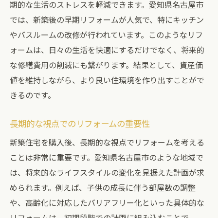
期的な生活のストレスを軽減できます。愛知県名古屋市
エコリフォームで環境にも優しく
では、新築後の早期リフォームが人気で、特にキッチン
リフォームによる居住性の向上
やバスルームの改修が行われています。このようなリフ
バリアフリー化を考慮した改修
ォームは、日々の生活を快適にするだけでなく、将来的
名古屋市の不動産市場から見る新築とリフォー
な修繕費用の削減にも繋がります。結果として、資産価
ムの動向
値を維持しながら、より良い住環境を作り出すことがで
市場の変化に対応するリフォーム戦略
きるのです。
名古屋市における不動産価値の推移
長期的な視点でのリフォームの重要性
リフォーム需要の今後の予測
新築住宅を購入後、長期的な視点でリフォームを考える
地域特性を活かしたリフォーム事例
ことは非常に重要です。愛知県名古屋市のような地域で
不動産投資としてのリフォームの可能性
は、将来的なライフスタイルの変化を見据えた計画が求
最新のリフォーム技術とその導入効果
められます。例えば、子供の成長に伴う部屋数の調整
新築後にリフォームを計画する重要性とその効
や、高齢化に対応したバリアフリー化といった具体的な
果
リフォームは、初期段階での計画に組み込むことで、