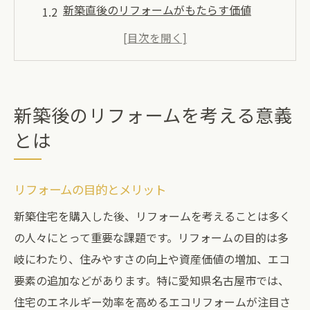
新築直後のリフォームがもたらす価値
長期的な視点でのリフォームの重要性
新築とリフォームのバランスを考慮する
住み心地の向上を目指すリフォーム計画
リフォームを通じたライフスタイルの最適
新築後のリフォームを考える意義
化
とは
愛知県名古屋市での新築住宅とリフォームの関
係性
リフォームの目的とメリット
名古屋市の住宅市場の特徴
新築住宅を購入した後、リフォームを考えることは多く
地域ごとのリフォームの需要分析
の人々にとって重要な課題です。リフォームの目的は多
名古屋市におけるリフォームのトレンド
岐にわたり、住みやすさの向上や資産価値の増加、エコ
新築住宅とリフォームの相乗効果
要素の追加などがあります。特に愛知県名古屋市では、
地域密着型のリフォームプランの提案
住宅のエネルギー効率を高めるエコリフォームが注目さ