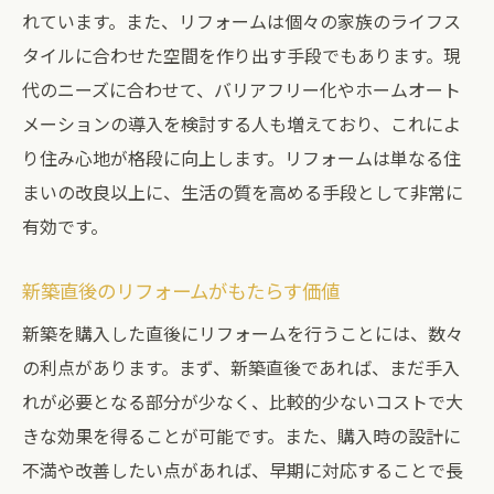
名古屋市で人気のリフォーム事例
れています。また、リフォームは個々の家族のライフス
新築住宅購入直後に知っておくべきリフォーム
タイルに合わせた空間を作り出す手段でもあります。現
のタイミング
代のニーズに合わせて、バリアフリー化やホームオート
メーションの導入を検討する人も増えており、これによ
リフォーム開始の最適な時期選び
り住み心地が格段に向上します。リフォームは単なる住
購入直後に優先すべきリフォーム箇所
まいの改良以上に、生活の質を高める手段として非常に
新築後の見直しポイントとその重要性
有効です。
早期リフォームのメリットとデメリット
将来を見据えた長期計画の立て方
新築直後のリフォームがもたらす価値
プロの意見を活用したタイミング選定
新築を購入した直後にリフォームを行うことには、数々
リフォームで新築住宅の価値を高める方法
の利点があります。まず、新築直後であれば、まだ手入
住宅の資産価値を向上させるリフォーム
れが必要となる部分が少なく、比較的少ないコストで大
デザイン性と機能性のバランスを追求
きな効果を得ることが可能です。また、購入時の設計に
不満や改善したい点があれば、早期に対応することで長
最新技術を取り入れたリフォーム事例