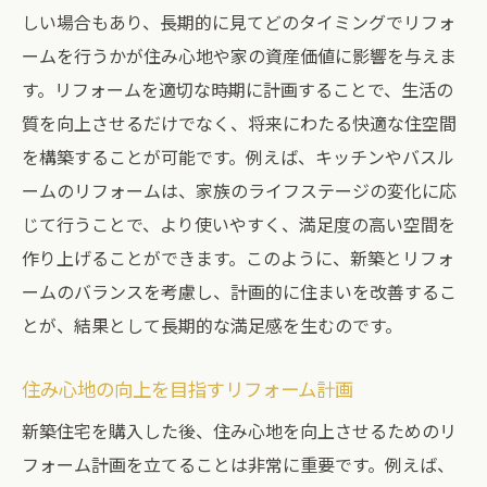
予算とスケジュールの調整ポイント
しい場合もあり、長期的に見てどのタイミングでリフォ
ームを行うかが住み心地や家の資産価値に影響を与えま
新築住宅の長期的な住み心地を左右するリフォ
す。リフォームを適切な時期に計画することで、生活の
ームのポイント
質を向上させるだけでなく、将来にわたる快適な住空間
住み心地を向上させるためのリフォーム提
を構築することが可能です。例えば、キッチンやバスル
案
ームのリフォームは、家族のライフステージの変化に応
居住環境に合った素材選びの重要性
じて行うことで、より使いやすく、満足度の高い空間を
快適さを求めた空間デザインの工夫
作り上げることができます。このように、新築とリフォ
健康的な住まいを実現するリフォーム
ームのバランスを考慮し、計画的に住まいを改善するこ
将来を見据えた持続可能な住宅設計
とが、結果として長期的な満足感を生むのです。
家族全員が安心して暮らせる住まいづくり
住み心地の向上を目指すリフォーム計画
新築住宅を購入した後、住み心地を向上させるためのリ
フォーム計画を立てることは非常に重要です。例えば、