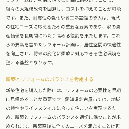
計画的なリフォームで安心の住まいづくり
後々の大規模改修を回避し、コストを抑えることが可能
リフォームによる長期的な資産価値の確保
です。また、耐震性の強化や省エネ設備の導入は、現代
住まいの快適性を維持するためのポイント
の住宅ニーズに応えるための重要な要素であり、家の資
リフォームで変わる生活の質
産価値を長期間にわたり高める役割を果たします。これ
らの要素を含めたリフォーム計画は、居住空間の快適性
継続的なメンテナンスと改修の重要性
を向上させ、将来の変化に柔軟に対応できる住宅環境を
家族構成の変化に応じたリフォーム
整える基盤となります。
愛知県名古屋市での最適なリフォーム時期を見
極める
新築とリフォームのバランスを考慮する
季節ごとのリフォームの適したタイミング
新築住宅を購入した際には、リフォームの必要性を早期
地域の気候が与える影響と対策
に見極めることが重要です。愛知県名古屋市では、地域
市場動向を考慮したベストな時期
の特性やライフスタイルに合った住まいを実現するた
リフォーム計画を立てるための準備
め、新築とリフォームのバランスを適切に保つことが求
名古屋市の住環境に応じた時期選び
められます。新築直後に全てのニーズを満たすことは難