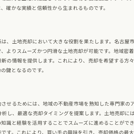
成功事例から学ぶ効果的な売却方法
は、確かな実績と信頼性から生まれるものです。
実績に基づく信頼性の高いサポート
土地売却を成功に導く独自のノウハウ
経験豊富なスタッフによる安心のサポート
係は、土地売却において大きな役割を果たします。名古屋
数多くの取引実績が示す信頼性
で、よりスムーズかつ円滑な土地売却が可能です。地域密
顧客の声から見る有明ハウジングの評判
最新の情報を提供します。これにより、売却を希望する方
功の鍵となるのです。
功させるためには、地域の不動産市場を熟知した専門家の
分析し、最適な売却タイミングを提案します。土地売却に
の知識と経験を活用することでスムーズに進めることがで
能です。これにより、買い手の興味を引き、売却価格の最