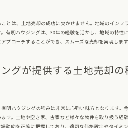
売却を成功させるための地域特性の活用
安心して任せられるプロフェッショナル集団
ることは、土地売却の成功に欠かせません。地域のインフ
地域の特性を活かした売却アプローチ
。有明ハウジングは、30年の経験を活かし、地域の特性
売却を成功させるための地域密着型サポート
にアプローチすることができ、スムーズな売却を実現します
空き家や古家も安心取引！有明ハウジングの土地売却指
空き家売却の際のポイントと注意点
ジングが提供する土地売却の
古家売却を成功させるための秘訣
専門家による的確な価格設定
空き家・古家を活用した売却事例
安心取引を実現するためのサポート体制
再利用を考慮した売却戦略
有明ハウジングの強みは非常に心強い味方となります。今
います。土地や空き家、古家など様々な物件を取り扱う経
実績豊富な有明ハウジングが土地売却をバックアップ
市場動向を正確に把握しており、適切な価格設定やタイミ