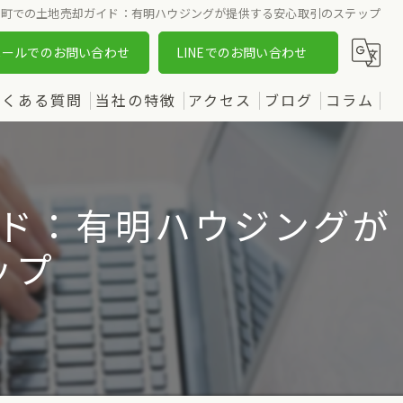
坪町での土地売却ガイド：有明ハウジングが提供する安心取引のステップ
メールでのお問い合わせ
LINEでのお問い合わせ
よくある質問
当社の特徴
アクセス
ブログ
コラム
売却
漫画特集
購入
ド：有明ハウジングが
土地
ップ
新築
中古