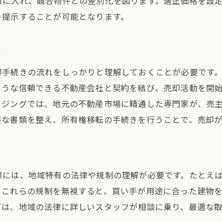
慮に入れ、競合物件との差別化を図ります。適正価格を設
を提示することが可能となります。
顧客との円滑なコミュニケーションの重要性
売却後のアフターフォローも大切
き
有明ハウジングがサポートするスムーズな売却ステップ
手続きの流れをしっかりサポート
却手続きの流れをしっかりと理解しておくことが必要です
ような信頼できる不動産会社と契約を結び、売却活動を開
初回相談から契約完了までの流れ
ウジングでは、地元の不動産市場に精通した専門家が、売
不動産専門スタッフによる丁寧な対応
要な書類を整え、所有権移転の手続きを行うことで、売却が
顧客ニーズに合わせたカスタマイズプラン
取引完了までの迅速な対応
売却後のサポートも充実
際には、地域特有の法律や規制の理解が必要です。たとえ
名古屋市南区での土地売却を有明ハウジングが安心サポ
。これらの規制を無視すると、買い手が用途に合った建物
地域に精通したスタッフによるサポート
グは、地域の法律に詳しいスタッフが相談に乗り、最適な
地元情報を活かした効果的な売却戦略