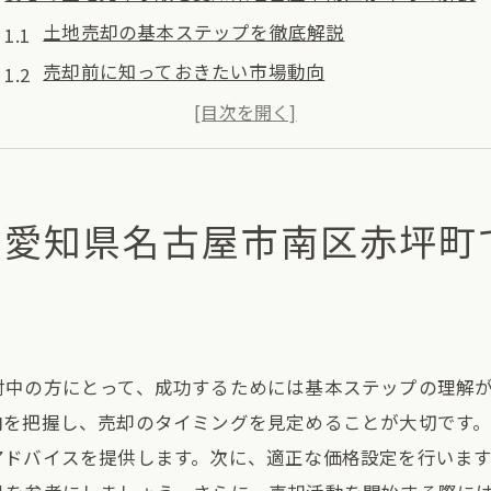
土地売却の基本ステップを徹底解説
売却前に知っておきたい市場動向
土地の適正価格を設定するためのポイント
スムーズな売却を実現するための手続き
法律と規制を理解してトラブルを回避
を愛知県名古屋市南区赤坪町
地域特性を活かした売却戦略
地元密着の有明ハウジングが提供する土地売却の秘訣
有明ハウジングの強みとは
地域に根ざした信頼関係の構築
討中の方にとって、成功するためには基本ステップの理解
市場を知り尽くしたプロのアドバイス
向を把握し、売却のタイミングを見定めることが大切です
売却成功を導くコミュニケーション術
アドバイスを提供します。次に、適正な価格設定を行いま
顧客第一のサービス提供