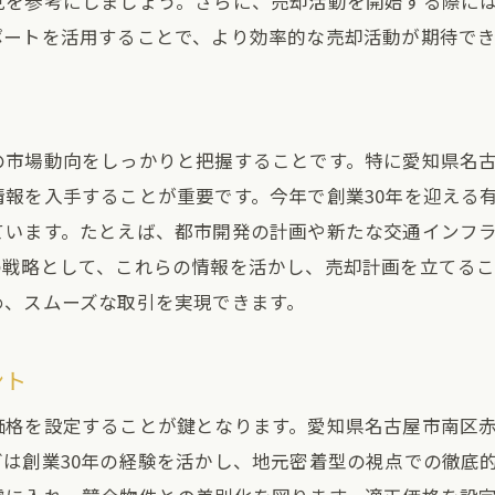
見を参考にしましょう。さらに、売却活動を開始する際に
地域特有の売却テクニック
ポートを活用することで、より効率的な売却活動が期待でき
創業30年の信頼を基にした土地売却成功への道
30年間の実績が語る安心感
長年の経験から得たノウハウ
の市場動向をしっかりと把握することです。特に愛知県名
地域密着型だからこそのサポート
報を入手することが重要です。今年で創業30年を迎える
顧客満足度を追求した売却プラン
ています。たとえば、都市開発の計画や新たな交通インフ
安心取引を支えるバックアップ体制
の戦略として、これらの情報を活かし、売却計画を立てる
成功事例から学ぶ売却のコツ
め、スムーズな取引を実現できます。
土地売却で注意すべきポイントを徹底解説
事前に確認したい法的要件
ント
価格設定で失敗しないためのヒント
価格を設定することが鍵となります。愛知県名古屋市南区
売却活動での注意点とその対策
は創業30年の経験を活かし、地元密着型の視点での徹底
よくあるトラブルとその回避法