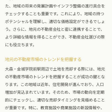
契約条件を重視した不動産会社の選定
た、地域の将来の発展計画やインフラ整備の進行具合を
土地売却を成功に導く不動産会社選びの秘訣
チェックすることも重要です。これにより、地域の持つ
ポテンシャルを理解し、適切な価格設定ができるでしょ
詳細な市場調査を提供する会社の選び方
う。さらに、地元の不動産会社と密に連携することで、
売却戦略を提案できる会社の見分け方
より詳細な情報を得ることができ、不動産会社選びの際
柔軟な対応力を持つ会社の特徴
にも役立ちます。
顧客サポートが充実している会社を探す
透明性のある料金体系を確認する
地元の不動産市場のトレンドを把握する
契約後のフォロー体制をチェック
大森・金城学院前駅周辺で土地を売却する際には、地元
大森・金城学院前駅での土地売却はここがポイ
の不動産市場のトレンドを把握することが成功の鍵とな
ント
ります。この地域は近年、住宅開発が進んでおり、人口
駅周辺の開発計画をリサーチする
増加が見込まれています。そのため、市場の動向を定期
交通アクセスの利便性をアピール
的にチェックし、適切な売却タイミングを見極めること
が重要です。特に、教育施設や商業施設の新設情報や、
周辺施設の魅力を活かす方法