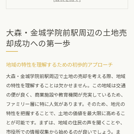
地元の不動産市場のトレンドを把握する
専門家の意見を参考にする重要性
売却に適したタイミングを見極める方法
大森・金城学院前駅周辺の土地売
土地の価値を高めるための準備
却成功への第一歩
売却プロセスをスムーズに進めるための基
本
地域の特性を理解するための初歩的アプローチ
不動産会社選びで差をつける大森・金城学院前
大森・金城学院前駅周辺で土地の売却を考える際、地域
駅の土地売却
の特性を理解することは欠かせません。この地域は交通
信頼できる不動産会社の特徴とは
の便が良く、商業施設や教育機関が充実しているため、
地域に特化した不動産会社を選ぶ理由
ファミリー層に特に人気があります。そのため、地元の
口コミやレビューを活用した評価方法
特性を把握することで、土地の価値を最大限に高めるこ
実績のある不動産会社を見つけるコツ
とが可能です。まずは、地域の住民の声を聞くことや、
コミュニケーションが円滑な会社の選び方
市役所での情報収集から始めるのが良いでしょう。ま