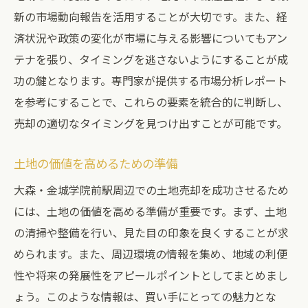
競争力を高めるためのプライス戦略
新の市場動向報告を活用することが大切です。また、経
済状況や政策の変化が市場に与える影響についてもアン
不動産会社選びが決め手！大森・金城学院前駅
テナを張り、タイミングを逃さないようにすることが成
の土地売却
功の鍵となります。専門家が提供する市場分析レポート
地元に根付いた不動産会社の強み
を参考にすることで、これらの要素を統合的に判断し、
迅速な対応が可能な会社の選定
売却の適切なタイミングを見つけ出すことが可能です。
現地訪問を積極的に行う会社の価値
顧客満足度を重視したサービス提供
土地の価値を高めるための準備
独自の販売ルートを持つ会社のメリット
大森・金城学院前駅周辺での土地売却を成功させるため
売却成功に導くパートナーシップの築き方
には、土地の価値を高める準備が重要です。まず、土地
の清掃や整備を行い、見た目の印象を良くすることが求
められます。また、周辺環境の情報を集め、地域の利便
性や将来の発展性をアピールポイントとしてまとめまし
ょう。このような情報は、買い手にとっての魅力とな