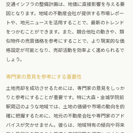
交通インフラの整備計画は、地価に直接影響を与える要
売却価格を高めるための効果的なアプロー
因となります。地域の不動産会社が提供する市場レポー
チ
トや、地元ニュースを活用することで、最新のトレンド
地域住民のニーズを理解する
をつかむことができます。また、競合他社の動きや、類
競合する物件との差別化を図る
似物件の売買価格を参考にすることで、より現実的な価
地域の将来性を見据えた不動産会社選びの重要
格設定が可能となり、売却活動を効率よく進められるで
性
しょう。
将来のインフラ計画を考慮した選択
専門家の意見を参考にする重要性
人口動態の変化を予測する方法
地域の経済動向に基づく判断
土地売却を成功させるためには、専門家の意見をしっか
りと参考にすることが重要です。特に大森・金城学院前
教育施設の充実度を見極める
駅周辺のような地域では、土地の価値や市場の動向を的
将来の開発計画を理解する重要性
確に把握するために、地元の不動産会社や専門家のアド
地域の成長性を評価するポイント
バイスが欠かせません。彼らは、地域特有の傾向や将来
土地売却で失敗しないための不動産会社選び