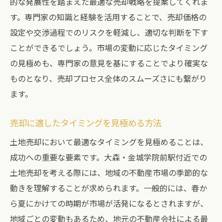
的な発展性を踏まえた最適な売却戦略を提案してくれま
契約内容の詳細を確認する方法
す。専門家の知識と経験を活用することで、売却価格の
信頼性のある契約書の作成
設定や交渉過程でのリスクを軽減し、適切な判断を下す
不動産会社の評判を調査する重要性
ことができるでしょう。市場の変動に応じたタイミング
売却プロセスの透明性を確保する
の見極めも、専門家の意見を基にすることでより確実な
ものとなり、売却プロセス全体のスムーズさにも繋がり
リスクを最小化するための対策
ます。
トラブルを避けるための事前準備
大森・金城学院前駅の土地売却で価値を最大化
売却に適したタイミングを見極める方法
する方法
土地売却において最適なタイミングを見極めることは、
売却前のリノベーションの効果
成功への重要な要素です。大森・金城学院前駅付近での
プロモーション活動の活用法
土地売却を考える際には、地域の不動産市場の季節的な
オンラインツールを使った効果的な宣伝
動きを理解することが求められます。一般的には、春か
地元のイベントを利用した売却アピール
ら夏にかけての時期が市場が活発になるとされますが、
ターゲット層を明確にしたマーケティング
地域ごとの変動もあるため、地元の不動産会社による最