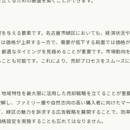
を立てるための基盤を築くことができます。
不動産会社の査定を活用した適切な価格決定
動産会社の査定を比較することで得られるメリット
複数の査定を比較する目的とその意義
響を与える要素です。名古屋市緑区においても、経済状況
査定結果から見える市場のニーズ
では価格が上昇する一方で、需要が低下する局面では価格
査定額の違いを生む要因は何か
、最適なタイミングを見極めることが重要です。市場動向
査定結果を活用した価格戦略の策定
ることも可能です。これにより、売却プロセスをスムーズ
査定の質を見極めるポイント
信頼できる不動産会社の選び方
渉術の重要性と売却成功への影響
、地域特性を最大限に活用した売却戦略を立てることが重
交渉能力が売却結果に与える影響
理解し、ファミリー層や自然志向の高い購入者に向けたマ
効果的な交渉のための準備と戦略
て、緑区の魅力を訴求する広告戦略を展開することで、効
不動産取引における心理学の活用
価格設定を実施することも忘れてはなりません。
価格交渉を有利に進めるテクニック