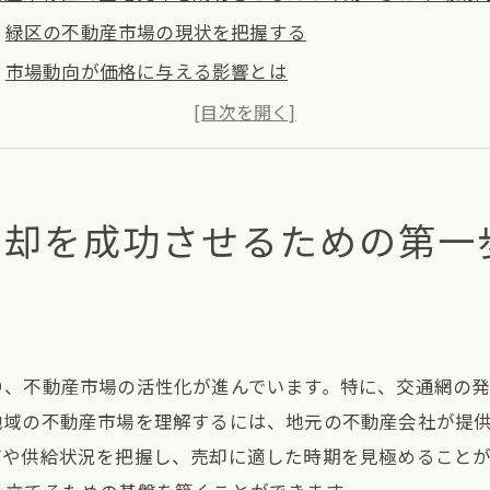
緑区の不動産市場の現状を把握する
市場動向が価格に与える影響とは
地域特性を活かした売却戦略の立案
市場分析を通じた適切な売却時期の選定
過去の売却事例から学ぶ成功ポイント
売却を成功させるための第一
今後の市場予測とその活かし方
地売却に重要な適切な価格設定とその方法
適正価格を決定するための評価方法
市場価格と競争相手の分析
り、不動産市場の活性化が進んでいます。特に、交通網の
価格交渉を成功させるためのポイント
地域の不動産市場を理解するには、地元の不動産会社が提
売却価格の設定とタイミングの関係
帯や供給状況を把握し、売却に適した時期を見極めること
価格戦略に影響を与える要因の理解