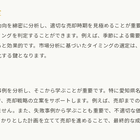
交渉相手のニーズを理解する方法
定
プロの交渉術を学ぶためのリソース
動向を綿密に分析し、適切な売却時期を見極めることが重
古屋市緑区の地域特性を活かした土地売却戦略
ミングを判定することができます。例えば、季節による需
緑区の魅力を活かしたプロモーション方法
ると効果的です。市場分析に基づいたタイミングの選定は
化する鍵となります。
地域の特性を反映したターゲット市場
エリア特性による価格付けのポイント
地域ニーズに応じた売却戦略の立案
緑区の暮らしやすさを訴求するアプローチ
事例を分析し、そこから学ぶことが重要です。特に愛知県
で、売却戦略の立案をサポートします。例えば、売却まで
地域コミュニティとの連携で売却を促進
ません。また、失敗事例から学ぶことも重要で、不適切な
地売却のプロセスをスムーズに進めるための具体的ステッ
っかりとした計画を立てて売却を進めることで、最終的な
売却準備から引渡しまでの流れ
契約書作成時に注意すべきポイント