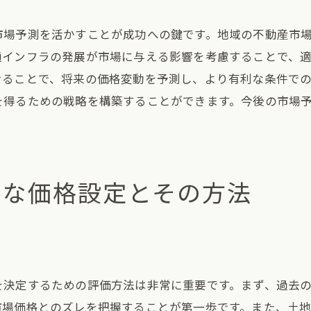
スムーズな売却を実現するための準備
市場予測を活かすことが成功への鍵です。地域の不動産市
落とし穴を防ぐためのチェックリスト
通インフラの発展が市場に与える影響を考慮することで、
不動産取引におけるリスク管理方法
せることで、将来の価格変動を予測し、より有利な条件で
売却プロセスの各段階での注意点
を得るための戦略を構築することができます。今後の市場
却後に必要な手続きと注意点を徹底解説
売却後に行うべき法的手続き
確定申告時に必要な書類の準備
切な価格設定とその方法
手続きの遅延を防ぐためのポイント
売却後のコミュニケーションの重要性
売却後の税務手続きに関するガイド
手続き完了後に備えるべきこと
を決定するための評価方法は非常に重要です。まず、過去
地売却時に考慮すべき法規制と税務手続き
市場価格とのズレを把握することが第一歩です。また、土