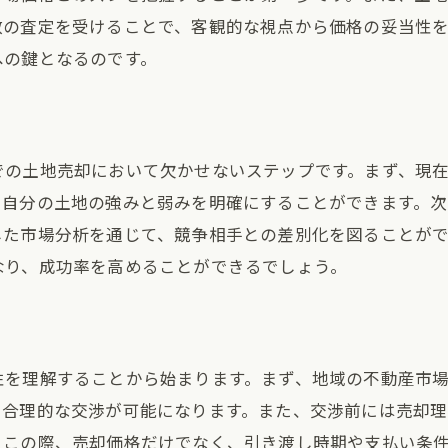
売却時に注意すべき法規制の概要
数の査定を受けることで、客観的な視点から価格の妥当性
適切な納税を行うための準備
への鍵となるのです。
不動産取引における税務知識の重要性
法規制の変更が売却に与える影響
税務手続きの効率化を図るための方法
での土地売却において欠かせないステップです。まず、現
精緻な計画を立てるための法務相談
、自分の土地の強みと弱みを明確にすることができます。
した市場分析を通じて、競争相手との差別化を図ることが
なり、成功率を高めることができるでしょう。
性を理解することから始まります。まず、地域の不動産市
た合理的な交渉が可能になります。また、交渉前には売却
。この際、売却価格だけでなく、引き渡し時期や支払い条