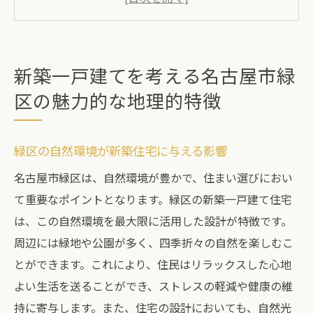
地域の歴史と地理が新築に与える価値
新築一戸建て選びにおける地理の重要性
緑区の地理的特徴が生活に与える利点
新築一戸建てを考える名古屋市緑
名古屋市緑区の地理から見る新築の利点
区の魅力的な地理的特徴
交通アクセスが抜群名古屋市緑区の新築一戸建
てとその利便性
緑区の自然環境が新築住宅に与える影響
主要駅からのアクセスと新築一戸建ての魅
名古屋市緑区は、自然環境が豊かで、住まい選びにおい
力
て重要なポイントとなります。緑区の新築一戸建て住宅
通勤・通学に便利な交通網の整備
は、この自然環境を最大限に活用した設計が特徴です。
緑区の交通利便性が住みやすさに貢献する
周辺には緑地や公園が多く、四季折々の自然を楽しむこ
理由
とができます。これにより、住民はリラックスした心地
新築一戸建ての交通アクセスを考える
よい生活を送ることができ、ストレスの軽減や健康の維
公共交通機関と新築住宅の選び方
持に寄与します。また、住宅の設計においても、自然光