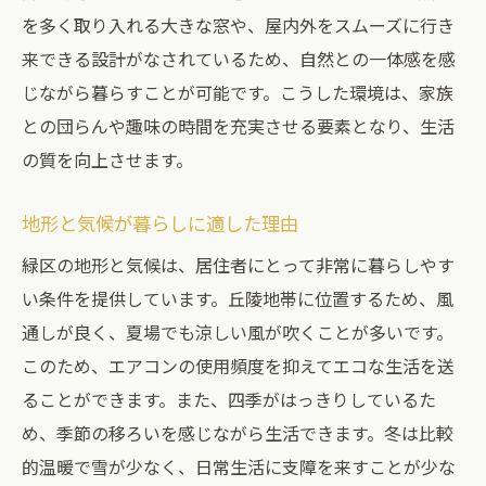
交通の便利さが新築住宅の価値を高める
を多く取り入れる大きな窓や、屋内外をスムーズに行き
自然と共生する暮らしを名古屋市緑区の新築で
来できる設計がなされているため、自然との一体感を感
実現する
じながら暮らすことが可能です。こうした環境は、家族
との団らんや趣味の時間を充実させる要素となり、生活
緑豊かな環境での新築暮らしの魅力
の質を向上させます。
自然と暮らす上での新築住宅の選び方
公園や緑地が近い新築一戸建ての価値
地形と気候が暮らしに適した理由
自然に囲まれた生活がもたらす健康効果
緑区の地形と気候は、居住者にとって非常に暮らしやす
エコフレンドリーな新築一戸建ての選択肢
い条件を提供しています。丘陵地帯に位置するため、風
共生可能な緑区での新築ライフスタイル
通しが良く、夏場でも涼しい風が吹くことが多いです。
名古屋市緑区の商業施設を活用した新築一戸建
このため、エアコンの使用頻度を抑えてエコな生活を送
ての魅力
ることができます。また、四季がはっきりしているた
商業施設が近い新築一戸建てのメリット
め、季節の移ろいを感じながら生活できます。冬は比較
新築住宅選びで重視すべき商業環境
的温暖で雪が少なく、日常生活に支障を来すことが少な