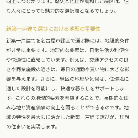
向上につながります。歴史と地理が調和した緑区は、住
歴史的背景を考慮した新築住宅の選び方
む人々にとっても魅力的な選択肢となるでしょう。
家族に優しい名古屋市緑区の新築一戸建てでの
理想の暮らし
新築一戸建て選びにおける地理の重要性
子育て世帯に最適な新築一戸建ての条件
新築一戸建てを名古屋市緑区で選ぶ際には、地理的条件
家族の生活をサポートする地域のコミュニ
が非常に重要です。地理的な要素は、日常生活の利便性
ティ
や快適性に直結しています。例えば、交通アクセスの良
教育環境が充実した新築住宅のメリット
さや商業施設の近さは、毎日の通勤や買い物に大きな影
安全で安心な生活環境を提供する新築住宅
響を与えます。さらに、緑区の地形や気候は、住環境に
緑区の子育て支援施設と新築の関係
適した設計を可能にし、快適な暮らしをサポートしま
す。これらの地理的要素を考慮することで、長期的な住
新築住宅で実現する家族団らんの空間
み心地と資産価値の向上を図ることができるのです。地
口コミから見る名古屋市緑区の新築一戸建てに
域の特性を最大限に活かした新築一戸建て選びが、理想
住むメリット
の住まいを実現します。
住民の声が示す新築住宅の魅力