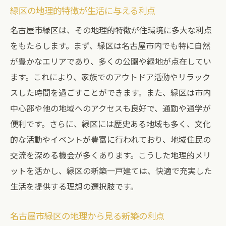
住環境における口コミの重要性
緑区の地理的特徴が生活に与える利点
新築一戸建て選びに役立つ実際の体験談
名古屋市緑区は、その地理的特徴が住環境に多大な利点
口コミを基に考える緑区での新築生活
をもたらします。まず、緑区は名古屋市内でも特に自然
居住者の視点から見る新築住宅の利点
が豊かなエリアであり、多くの公園や緑地が点在してい
住民が語る新築一戸建ての住み心地
ます。これにより、家族でのアウトドア活動やリラック
名古屋市緑区の新築一戸建て購入ガイド：地域
スした時間を過ごすことができます。また、緑区は市内
の魅力を掘り下げる
中心部や他の地域へのアクセスも良好で、通勤や通学が
便利です。さらに、緑区には歴史ある地域も多く、文化
新築購入前に知っておくべき緑区の基本情
的な活動やイベントが豊富に行われており、地域住民の
報
交流を深める機会が多くあります。こうした地理的メリ
お得に新築一戸建てを購入するためのポイ
ットを活かし、緑区の新築一戸建ては、快適で充実した
ント
生活を提供する理想の選択肢です。
地域の魅力を理解した上での新築選び
購入ガイドが示す緑区の新築住宅の特徴
名古屋市緑区の地理から見る新築の利点