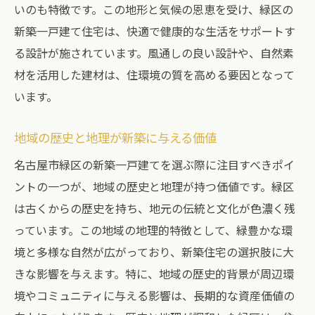
いのも特徴です。この地形と気候の恩恵を受け、緑区の
名古屋市緑区の生活利便性と商業エリア
新築一戸建て住宅は、快適で健康的な生活をサポートす
日常生活を支える商業施設の充実度
る設計が施されています。風通しの良い設計や、自然素
ショッピングや外食の利便性が新築の価値
材を活用した建材は、住環境の質を高める要因となって
を高める
います。
商業施設との距離が新築選びの重要ポイン
ト
地域の歴史と地理が新築に与える価値
歴史と文化が息づく名古屋市緑区の新築住宅で
名古屋市緑区の新築一戸建てを選ぶ際に注目すべきポイ
の生活
ントの一つが、地域の歴史と地理が持つ価値です。緑区
地域の歴史が新築住宅に与える特別な価値
は古くからの歴史を持ち、地元の伝統と文化が色濃く残
文化遺産が身近にある新築一戸建ての魅力
っています。この地域の地理的特徴として、緑豊かな環
緑区の伝統行事と新築住宅の暮らし
境と多様な自然が広がっており、新築住宅の選択肢に大
きな影響を与えます。特に、地域の歴史的背景が周辺環
文化的背景が豊かな生活を提供する理由
境やコミュニティに与える影響は、長期的な資産価値の
文化と共存する新築ライフの提案