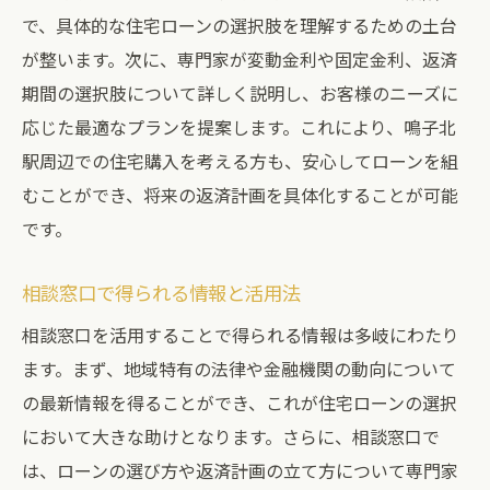
住宅ローンの最適な選び方と相談窓口
で、具体的な住宅ローンの選択肢を理解するための土台
が整います。次に、専門家が変動金利や固定金利、返済
相談窓口で得られる最適なプラン
期間の選択肢について詳しく説明し、お客様のニーズに
住宅ローン選びの基本を学ぶ
応じた最適なプランを提案します。これにより、鳴子北
相談窓口でのアドバイス活用法
駅周辺での住宅購入を考える方も、安心してローンを組
ローン選びのコツと相談のポイント
むことができ、将来の返済計画を具体化することが可能
最適なローン条件を見つける方法
です。
専門家が教えるローンの選び方
安心の住宅購入に向けたローン相談ポイント
相談窓口で得られる情報と活用法
ローン相談で安心の購入計画を
相談窓口を活用することで得られる情報は多岐にわたり
住宅購入前に知るべき相談内容
ます。まず、地域特有の法律や金融機関の動向について
の最新情報を得ることができ、これが住宅ローンの選択
相談で学ぶローンのリスク管理
において大きな助けとなります。さらに、相談窓口で
ローン相談がもたらす購入の安心感
は、ローンの選び方や返済計画の立て方について専門家
返済計画を相談で具体的にする