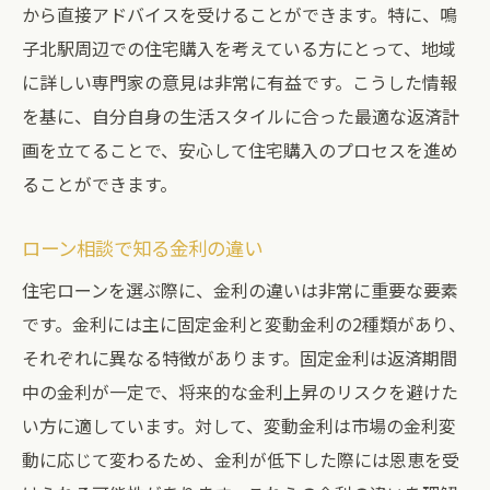
から直接アドバイスを受けることができます。特に、鳴
購入前の悩みを相談で解消する
子北駅周辺での住宅購入を考えている方にとって、地域
住宅ローン返済計画を立てるためのステップ
に詳しい専門家の意見は非常に有益です。こうした情報
相談を元に返済計画を立てる方法
を基に、自分自身の生活スタイルに合った最適な返済計
ローン返済計画の基礎を学ぶ
画を立てることで、安心して住宅購入のプロセスを進め
ることができます。
ローン相談で返済額をシミュレーション
相談で知る無理のない返済計画
ローン相談で知る金利の違い
安心の返済計画を相談で作成
住宅ローンを選ぶ際に、金利の違いは非常に重要な要素
住宅購入に向けた返済計画の重要性
です。金利には主に固定金利と変動金利の2種類があり、
住宅購入前に知っておくべきローン相談のコツ
それぞれに異なる特徴があります。固定金利は返済期間
知って得するローン相談のコツ
中の金利が一定で、将来的な金利上昇のリスクを避けた
住宅購入前のローン相談の重要性
い方に適しています。対して、変動金利は市場の金利変
相談で得られるローン情報の価値
動に応じて変わるため、金利が低下した際には恩恵を受