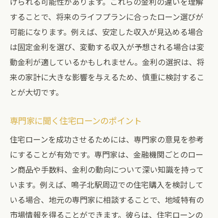
住宅購入に役立つ相談のポイント
けられる可能性があります。これらの金利の違いを理解
することで、将来のライフプランに合ったローン選びが
ローン相談を活用した購入戦略
可能になります。例えば、安定した収入が見込める場合
購入前の疑問を相談で解決する
は固定金利を選び、変動する収入が予想される場合は変
鳴子北駅周辺で住宅ローンを考える際の注意点
動金利が適しているかもしれません。金利の選択は、将
鳴子北駅周辺のローン相談のポイント
来の家計に大きな影響を与えるため、慎重に検討するこ
住宅購入時のローン選びの注意点
とが大切です。
相談で知る鳴子北駅周辺の市場情報
ローン相談でチェックすべき点
専門家に聞く住宅ローンのポイント
安心の購入に必要な市場理解
住宅ローンを成功させるためには、専門家の意見を参考
鳴子北駅でのローン相談の注意点
にすることが有効です。専門家は、金融機関ごとのロー
ン商品や手数料、金利の動向について深い知識を持って
住宅ローン相談で安心のマイホーム計画を
います。例えば、鳴子北駅周辺での住宅購入を検討して
相談を活用した安心の購入計画
いる場合、地元の専門家に相談することで、地域特有の
ローン相談が導くマイホームの実現
市場情報を得ることができます。彼らは、住宅ローンの