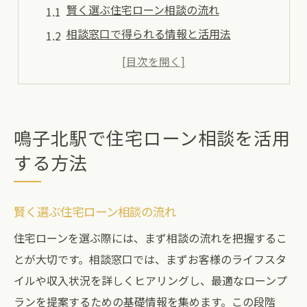
賢く選ぶ住宅ローン相談の流れ
相談窓口で得られる情報と活用法
ローン相談で知る金利の違い
専門家に聞く住宅ローンのポイント
ローン相談で返済計画を具体化
安心の住宅購入を支える相談内容
鳴子北駅で住宅ローン相談を活用
名古屋市緑区での住宅ローン相談の重要性
する方法
地域密着の住宅ローン相談が鍵
名古屋市緑区でのローン相談の利点
賢く選ぶ住宅ローン相談の流れ
ローン選びに必要な地域情報とは
住宅ローンを選ぶ際には、まず相談の流れを把握するこ
住宅購入の成功は相談から始まる
とが大切です。相談窓口では、まずお客様のライフスタ
ローン相談を活用した資金計画
イルや収入状況を詳しくヒアリングし、最適なローンプ
緑区で安心のローン条件を見つける
ランを提案するための基礎情報を集めます。この段階