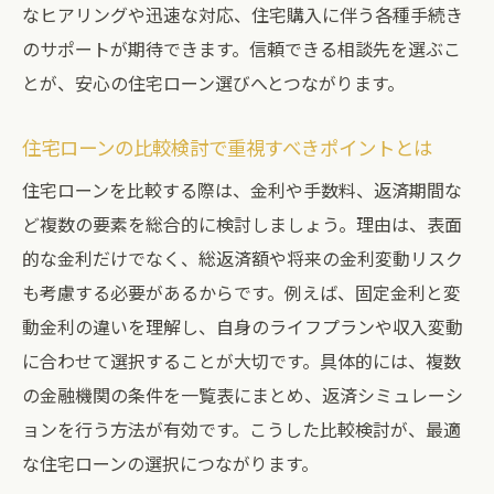
なヒアリングや迅速な対応、住宅購入に伴う各種手続き
失敗しない住宅ローン選択の実践ポイント
のサポートが期待できます。信頼できる相談先を選ぶこ
サポート充実の住宅ローン相談活用術
とが、安心の住宅ローン選びへとつながります。
資金計画に合った住宅ローンを見つける秘訣
自分に合う住宅ローンと資金計画の立て方
住宅ローンの比較検討で重視すべきポイントとは
住宅ローン相談で見直す資金計画の重要性
住宅ローンを比較する際は、金利や手数料、返済期間な
住宅ローンで最適な返済プランを選ぶコツ
ど複数の要素を総合的に検討しましょう。理由は、表面
的な金利だけでなく、総返済額や将来の金利変動リスク
ライフプランに合わせた住宅ローンの選択
も考慮する必要があるからです。例えば、固定金利と変
法
動金利の違いを理解し、自身のライフプランや収入変動
資金計画を重視した住宅ローン相談のポイ
に合わせて選択することが大切です。具体的には、複数
ント
の金融機関の条件を一覧表にまとめ、返済シミュレーシ
住宅ローンに強い専門家の資金計画アドバ
ョンを行う方法が有効です。こうした比較検討が、最適
イス
な住宅ローンの選択につながります。
自分に適した住宅ローンを大治町で探すには