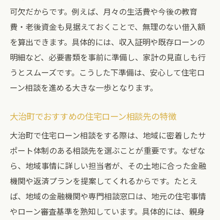
可欠だからです。例えば、月々の生活費や今後の教育
は
費・老後資金も見据えておくことで、無理のない借入額
専門家による住宅ローン相談の活用法
を算出できます。具体的には、収入証明や既存ローンの
住宅ローン相談の流れと安心の進め方
明細など、必要書類を事前に準備し、家計の見直しも行
住宅ローンの不安を減らすための相談ポイ
うとスムーズです。こうした下準備は、安心して住宅ロ
ント
ーン相談を進める大きな一歩となります。
住宅ローン相談窓口の選び方と利用のコツ
相談前に整理したい住宅ローンの疑問点
大治町でおすすめの住宅ローン相談先の特徴
安心して選ぶ住宅ローンのコツを大公開
大治町で住宅ローン相談をする際は、地域に密着したサ
住宅ローン選びで安心を得る比較ポイント
ポート体制のある相談先を選ぶことが重要です。なぜな
ら、地域事情に詳しい担当者が、その土地に合った金融
金利や返済条件を見極める住宅ローンの選
機関や返済プランを提案してくれるからです。たとえ
び方
ば、地域の金融機関や専門相談窓口は、地元の住宅事情
住宅ローンで重視すべきサポート体制とは
やローン審査基準を熟知しています。具体的には、親身
住宅ローン選びで後悔しないコツを紹介