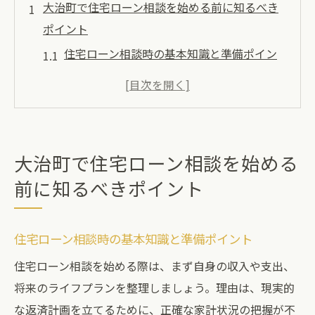
大治町で住宅ローン相談を始める前に知るべき
ポイント
住宅ローン相談時の基本知識と準備ポイン
ト
大治町でおすすめの住宅ローン相談先の特
徴
住宅ローンの比較検討で重視すべきポイン
大治町で住宅ローン相談を始める
トとは
前に知るべきポイント
地域に根ざした住宅ローン情報の集め方
住宅ローン相談で安心できる情報収集法
住宅ローン相談時の基本知識と準備ポイント
住宅ローン選びで失敗しないための事前準
備
住宅ローン相談を始める際は、まず自身の収入や支出、
将来のライフプランを整理しましょう。理由は、現実的
住宅ローンの不安を解消する相談方法とは
な返済計画を立てるために、正確な家計状況の把握が不
住宅ローン相談で解消できる主な不安点と