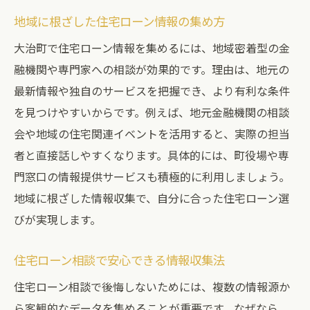
大治町で住宅ローンを選ぶときの比較基準
地域に根ざした住宅ローン情報の集め方
住宅ローン相談で地域情報を活かす方法
大治町で住宅ローン情報を集めるには、地域密着型の金
住宅ローンの審査基準を事前に確認しよう
融機関や専門家への相談が効果的です。理由は、地元の
自分に合った住宅ローン商品の選び方
最新情報や独自のサービスを把握でき、より有利な条件
を見つけやすいからです。例えば、地元金融機関の相談
住宅ローン相談で得られる地域密着の情報
会や地域の住宅関連イベントを活用すると、実際の担当
理想の住宅ローン選びを実現するために
者と直接話しやすくなります。具体的には、町役場や専
住宅ローン相談で得られる専門的なサポートの
門窓口の情報提供サービスも積極的に利用しましょう。
魅力
地域に根ざした情報収集で、自分に合った住宅ローン選
住宅ローン相談で受けられるプロのアドバ
びが実現します。
イス
専門家が解説する住宅ローン選びの注意点
住宅ローン相談で安心できる情報収集法
住宅ローン相談で得る最新情報の重要性
住宅ローン相談で後悔しないためには、複数の情報源か
住宅ローンの個別相談で安心感を高める方
ら客観的なデータを集めることが重要です。なぜなら、