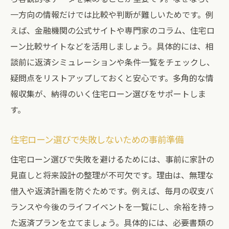
法
一方向の情報だけでは比較や判断が難しいためです。例
相談窓口のサポート体制と活用のメリット
えば、金融機関の公式サイトや専門家のコラム、住宅ロ
住宅ローン相談で将来も安心できる理由
ーン比較サイトなどを活用しましょう。具体的には、相
談前に返済シミュレーションや条件一覧をチェックし、
将来を見据えた住宅ローン選びのポイント解説
疑問点をリストアップしておくと安心です。多角的な情
住宅ローン選びで将来設計を重視する理由
報収集が、納得のいく住宅ローン選びをサポートしま
将来の家計を考えた住宅ローンの選択法
す。
住宅ローン相談で見直す長期的な返済計画
住宅ローンに関する税制優遇や控除の知識
住宅ローン選びで失敗しないための事前準備
住宅ローンの返済シミュレーション活用法
住宅ローン選びで失敗を避けるためには、事前に家計の
安心して長く使える住宅ローンの選び方
見直しと将来設計の整理が不可欠です。理由は、無理な
この地域で安心できる住宅ローン相談の流れ
借入や返済計画を防ぐためです。例えば、毎月の収支バ
住宅ローン相談の基本的な流れを解説
ランスや今後のライフイベントを一覧にし、余裕を持っ
た返済プランを立てましょう。具体的には、必要書類の
大治町で住宅ローン相談を始める手順