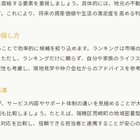
に直結する要素を重視しましょう。具体的には、地元の不
不動産購入で後悔しないための事前準備
す。これにより、将来の資産価値や生活の満足度を高める
購入後に気づく不動産選びの落とし穴
失敗例から学ぶ不動産購入の注意ポイント
の探し方
総まとめで振り返る不動産選びのコツ
ることで効率的に候補を絞り込めます。ランキングは市場
理想の不動産購入を叶えるための最終確認
。ただし、ランキングだけに頼らず、自分や家族のライフ
迷わない不動産選びを実現する総合ガイド
域性も考慮し、現地見学や仲介会社からのアドバイスを参
基準
が、サービス内容やサポート体制の違いを見極めることが
制も比較しましょう。たとえば、瑞穂区荒崎町の地域密着
の対応を比較し、信頼できる担当者と連携することが安心