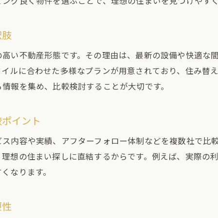
ミング良く物件を選ぶことで、理想の住まいを見つけやす
名古屋新築の不動産選びで重要な資金計画
家族に合った不動産を選ぶコツと実践例
択肢
口コミから学ぶ信頼できる不動産選び
の高い不動産形態です。その理由は、最新の設備や快適な
不動産会社の口コミを活かした選び方の工夫
タイルに合わせた多様なプランが用意されており、住み替
実際の利用者が語る不動産仲介のメリット
ら情報を集め、比較検討することが大切です。
口コミでわかる不動産対応の質と信頼性
評判重視の不動産選びで後悔しないポイント
較ポイント
信頼できる不動産を選ぶための口コミ活用術
ビス内容や実績、アフターフォロー体制などを複数社で比
口コミ比較で見極める不動産会社の特徴
、理想の住まい探しに直結するからです。例えば、実際の
仲介手数料無料の魅力と選び方のコツ
すくなります。
仲介手数料無料で不動産を選ぶ際の注意点
名古屋新築の不動産で手数料を節約する方法
便性
仲介手数料無料物件の仕組みと活用メリット