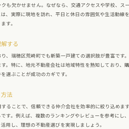
ックも欠かせません。なぜなら、交通アクセスや学校、ス
不動産会社選びで押さえるべき手数料比較
には、実際に現地を訪れ、平日と休日の雰囲気や生活動線
仲介手数料無料の物件で得られる費用対効果
ります。
手数料無料の不動産選択で失敗しない工夫
家族の快適な暮らしを叶える不動産の探し方
理解する
不動産選びで重視したい家族の生活環境
おり、瑞穂区荒崎町でも新築一戸建ての選択肢が豊富です
家族構成に合わせた不動産の間取り選び
ます。特に、地元不動産会社は地域特性を熟知しており、
子育て支援と住みやすさで選ぶ不動産
件を選ぶことが成功のカギです。
快適な生活を実現する不動産の見極め方
家族が安心できる不動産を選ぶポイント
う方法
不動産で叶える理想の暮らしとその工夫
用することで、信頼できる仲介会社を効率的に絞り込めま
実際の体験談に学ぶ不動産会社の見極め方
らです。例えば、複数のランキングやレビューを参考にし
不動産購入で役立つ実体験からのアドバイス
を活用し、理想の不動産選びを実現しましょう。