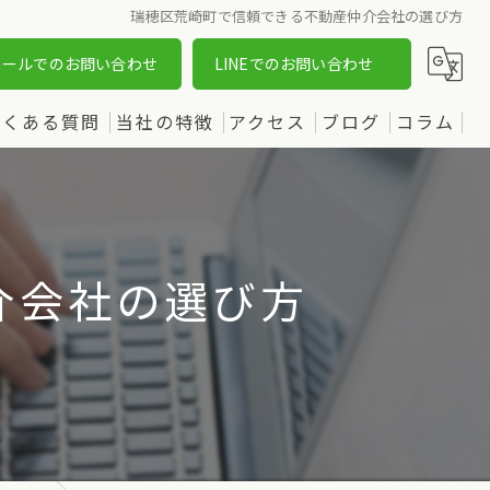
瑞穂区荒崎町で信頼できる不動産仲介会社の選び方
メールでのお問い合わせ
LINEでのお問い合わせ
よくある質問
当社の特徴
アクセス
ブログ
コラム
売却
漫画特集
購入
介会社の選び方
土地
新築
中古