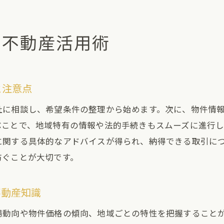
体験談で知る不動産会社の対応力と安心感
実際の声を元に不動産選びの失敗を防ぐ方法
る不動産活用術
不動産会社の対応事例から見る信頼のポイント
利用者の体験談に学ぶ不動産会社の選定基準
不動産購入時に感じたリアルな注意ポイント
と注意点
資金計画と物件選びで失敗しないために
社に相談し、希望条件の整理から始めます。次に、物件情
不動産購入前に押さえるべき資金計画の基本
ぶことで、地域特有の情報や法的手続きもスムーズに進行
新築不動産選びで見落としがちな費用項目
に関する具体的なアドバイスが得られ、納得できる取引に
ローン返済シミュレーションと不動産選定
防ぐことが大切です。
無理のない資金計画で不動産購入を成功へ
家計に優しい不動産選びのポイントまとめ
不動産知識
資金面から見た不動産物件の選び方と対策
場動向や物件価格の傾向、地域ごとの特性を把握すること
不動産購入で後悔しないポイント総まとめ