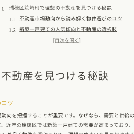
瑞穂区荒崎町で理想の不動産を見つける秘訣
不動産市場動向から読み解く物件選びのコツ
新築一戸建ての人気傾向と不動産の選択肢
安心できる不動産探しに欠かせない比較ポイント
不動産選びで注目したい周辺環境と利便性
名古屋市の建売事情と不動産の特徴を理解する
の不動産を見つける秘訣
ランキング活用で理想の不動産に出会う方法
新築購入を成功させる不動産活用術
不動産仲介を活用した新築購入の流れと注意点
のコツ
名古屋で家を買うなら知っておきたい不動産知識
場動向を把握することが重要です。なぜなら、需要と供給
人気ランキングを参考にする新築物件の探し方
ば、近年の瑞穂区では新築一戸建ての需要が高まっており、
仲介手数料無料物件を賢く選ぶための基準