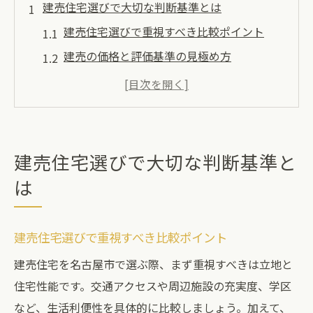
建売住宅選びで大切な判断基準とは
建売住宅選びで重視すべき比較ポイント
建売の価格と評価基準の見極め方
建売の人気理由と満足度の高い選択法
名古屋市で建売を選ぶ際の注意点
建売住宅の信頼できる選び方ガイド
中古と建売住宅の違いと選び方
建売住宅選びで大切な判断基準と
名古屋市で建売を探す際の注目ポイント
は
名古屋市で建売住宅を探すコツと情報収集
法
建売住宅選びで重視すべき比較ポイント
建売購入で注目したいエリア別特徴
建売住宅を名古屋市で選ぶ際、まず重視すべきは立地と
名古屋市建売の人気ランキングの活用法
住宅性能です。交通アクセスや周辺施設の充実度、学区
建売住宅の安い物件を見極める方法
など、生活利便性を具体的に比較しましょう。加えて、