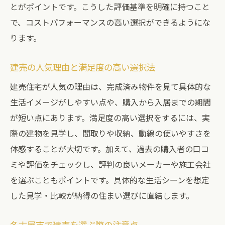
とがポイントです。こうした評価基準を明確に持つこと
建売住宅の最新トレンドをチェック
で、コストパフォーマンスの高い選択ができるようにな
建売でもおしゃれな住まいを実現する方法
ります。
人気ランキングで選ぶおしゃれな建売
建売住宅の住宅性能を徹底チェックするコツ
建売の人気理由と満足度の高い選択法
建売住宅の性能を見極めるチェック方法
建売住宅が人気の理由は、完成済み物件を見て具体的な
断熱性や耐震性など建売の性能基準とは
生活イメージがしやすい点や、購入から入居までの期間
建売住宅の保証内容を確認するポイント
が短い点にあります。満足度の高い選択をするには、実
際の建物を見学し、間取りや収納、動線の使いやすさを
住宅性能で建売を選ぶ際の注意点
体感することが大切です。加えて、過去の購入者の口コ
名古屋市の建売性能比較と選び方
ミや評価をチェックし、評判の良いメーカーや施工会社
将来を考えた建売住宅の性能チェック
を選ぶこともポイントです。具体的な生活シーンを想定
ライフスタイルに合う建売住宅の選び方ガイド
した見学・比較が納得の住まい選びに直結します。
家族構成に合った建売住宅の選び方
ライフプラン別建売住宅の選定ポイント
名古屋市で建売を選ぶ際の注意点