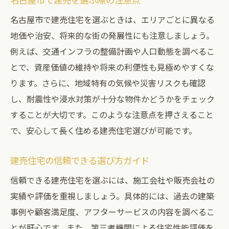
将来設計を考えた建売住宅選びのコツ
名古屋市で建売住宅を選ぶときは、エリアごとに異なる
生活動線で選ぶ建売住宅のポイント
地価や治安、将来的な街の発展性にも注意しましょう。
建売住宅で快適な暮らしを叶える方法
例えば、交通インフラの整備計画や人口動態を調べるこ
とで、資産価値の維持や将来の利便性も見極めやすくな
名古屋市で叶える理想の建売住宅探し
ります。さらに、地域特有の気候や災害リスクも確認
建売購入時に知っておきたい相場と傾向
し、耐震性や浸水対策が十分な物件かどうかをチェック
名古屋市の建売価格相場と動向を解説
することが大切です。このような注意点を押さえること
建売住宅の費用目安とトレンド情報
で、安心して長く住める建売住宅選びが可能です。
建売購入時の相場変動に注意する理由
新築一戸建てと建売の相場比較法
建売住宅の信頼できる選び方ガイド
建売住宅の費用が安くなるタイミング
信頼できる建売住宅を選ぶには、施工会社や販売会社の
住宅ローンと建売相場の基礎知識
実績や評価を重視しましょう。具体的には、過去の建築
理想の住まいを建売で叶えるための秘訣
事例や顧客満足度、アフターサービスの内容を調べるこ
とが肝心です。また、第三者機関による住宅性能評価を
理想の住まいを建売住宅で実現する方法