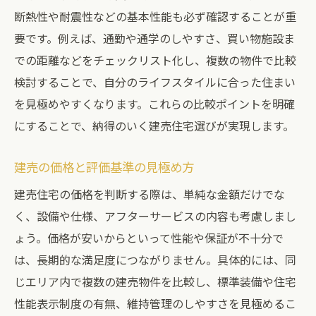
新築一戸建てと建売の選び方比較
断熱性や耐震性などの基本性能も必ず確認することが重
中古戸建てと建売の違いを知る
要です。例えば、通勤や通学のしやすさ、買い物施設ま
コスト重視なら建売住宅が選ばれる理由
での距離などをチェックリスト化し、複数の物件で比較
検討することで、自分のライフスタイルに合った住まい
建売住宅がコスト面で選ばれる理由とは
を見極めやすくなります。これらの比較ポイントを明確
建売の価格相場と安さの秘密を解説
にすることで、納得のいく建売住宅選びが実現します。
名古屋市で建売住宅が支持される背景
資金計画に優しい建売の魅力を紹介
建売の価格と評価基準の見極め方
建売住宅の費用を抑えるポイント
建売住宅の価格を判断する際は、単純な金額だけでな
建売と新築戸建てのコスト比較
く、設備や仕様、アフターサービスの内容も考慮しまし
おしゃれな建売住宅を名古屋で見つける方法
ょう。価格が安いからといって性能や保証が不十分で
おしゃれな建売住宅を探す工夫と選び方
は、長期的な満足度につながりません。具体的には、同
名古屋建売でデザイン性を重視するコツ
じエリア内で複数の建売物件を比較し、標準装備や住宅
性能表示制度の有無、維持管理のしやすさを見極めるこ
建売住宅で叶える理想のインテリア選び