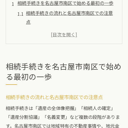
相続手続きを名古屋市南区で始める最初の一歩
相続手続きの流れと名古屋市南区での注意
点
最初に相談すべき相続の専門家は誰か
名古屋市南区で相続無料相談を活用する方
法
相続に必要な書類準備と効率的な集め方
相続手続きを名古屋市南区で始め
名古屋市南区の司法書士選びで気をつけた
る最初の一歩
いこと
相続トラブルを防ぐための初動ポイント
相続手続きの流れと名古屋市南区での注意点
専門家選びで変わる名古屋市南区の相続対策
相続手続きは「遺産の全体像把握」「相続人の確定」
相続対策で重要な専門家の選び方の基準
「遺産分割協議」「名義変更」など複数の段階がありま
名古屋市南区の司法書士と税理士の違いと
す。名古屋市南区では地域特有の不動産事情や、地元金