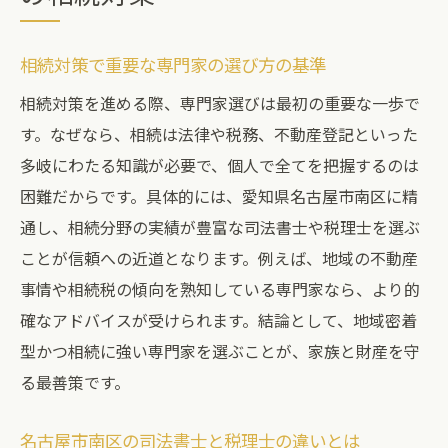
名古屋市南区での相続登記トラブル事例紹
介
相続対策で重要な専門家の選び方の基準
地域密着で頼れる相続サポートを受ける方法
相続対策を進める際、専門家選びは最初の重要な一歩で
名古屋市南区で受けられる相続サポートと
す。なぜなら、相続は法律や税務、不動産登記といった
は
多岐にわたる知識が必要で、個人で全てを把握するのは
地元専門家による相続無料相談のメリット
困難だからです。具体的には、愛知県名古屋市南区に精
相続サポートの選び方と安心のポイント
通し、相続分野の実績が豊富な司法書士や税理士を選ぶ
地域密着型の司法書士サービス活用術
ことが信頼への近道となります。例えば、地域の不動産
ワンストップで進める相続手続きの利点
事情や相続税の傾向を熟知している専門家なら、より的
信頼できる相続支援ネットワークを探す方
確なアドバイスが受けられます。結論として、地域密着
法
型かつ相続に強い専門家を選ぶことが、家族と財産を守
る最善策です。
名古屋市南区の司法書士と税理士の違いとは