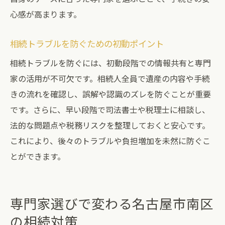
司法書士と税理士の相談費用や対応範囲の
心感が高まります。
違い
相続登記は司法書士、税申告は税理士の強
相続トラブルを防ぐための初動ポイント
み
相続トラブルを防ぐには、初動段階での情報共有と専門
相続トラブル防止の視点で専門家を比較
家の活用が不可欠です。相続人全員で遺産の内容や手続
相続登記の手順や注意点を名古屋市南区から解
きの流れを確認し、誤解や認識のズレを防ぐことが重要
説
です。さらに、早い段階で司法書士や税理士に相談し、
法的な問題点や税務リスクを整理しておくと安心です。
名古屋市南区における相続登記の基本手続
これにより、後々のトラブルや負担増加を未然に防ぐこ
き
とができます。
相続登記で必要な書類と準備のポイント
相続登記の期限を守るための実践的対策
司法書士を活用した相続登記の進め方
専門家選びで変わる名古屋市南区
登記ミスを防ぐための相続手続き注意点
の相続対策