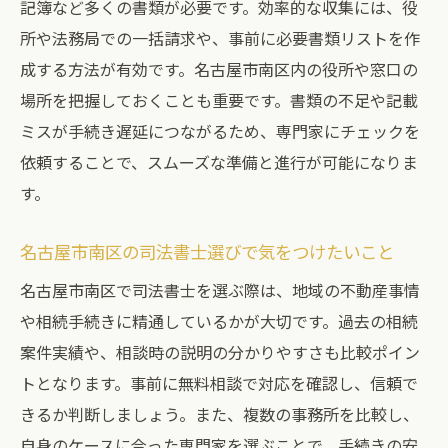
記簿など多くの書類が必要です。効率的な収集には、役
例
所や法務局での一括請求や、事前に必要書類リストを作
専門家に相談することで防ぐ相続トラブル
成する方法が有効です。名古屋市南区内の役所や窓口の
相続登記の遅れが招くリスクと対策
場所を把握しておくことも重要です。書類の不足や記載
相続対策で大切な遺産分割協議の進め方
ミスが手続き遅延につながるため、専門家にチェックを
依頼することで、スムーズな準備と進行が可能になりま
名古屋市南区の司法書士サポートを活用す
す。
る方法
相続の必要書類を揃える効率的な手順
名古屋市南区の司法書士選びで気をつけたいこと
司法書士と税理士の違いを相続手続きで比較
名古屋市南区で司法書士を選ぶ際は、地域の不動産事情
相続で司法書士と税理士はどう使い分ける
や相続手続きに精通しているかが大切です。過去の相続
か
案件実績や、相談時の説明の分かりやすさも比較ポイン
相続手続きの役割別に見る専門家の選び方
トとなります。事前に無料相談で対応を確認し、信頼で
名古屋市南区で依頼できる相続専門家の特
きるか判断しましょう。また、複数の事務所を比較し、
徴
自身のケースに合った専門家を選ぶことで、手続きの安