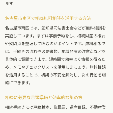
ます。
相続の悩みを早期に解決する無料相談の使
い方
名古屋市南区で相続無料相談を活用する方法
無料相談後にやるべき相続手続きの進め方
名古屋市南区では、愛知県司法書士会などが無料相談を
相続なら名古屋市南区で司法書士をどう選ぶ
実施しています。まずは事前予約をし、相続財産の概要
相続手続きに強い司法書士の特徴を解説
や疑問点を整理して臨むのがポイントです。無料相談で
名古屋市南区の司法書士選びのポイント
は、手続きの流れや必要書類、地域特有の注意点などを
司法書士の無料相談を活用した相続対応法
具体的に質問できます。短時間で効率よく情報を得るた
め、メモやチェックリストを活用しましょう。無料相談
相続登記で選ばれる名古屋市南区の司法書
を活用することで、初期の不安を解消し、次の行動を明
士
確にできます。
口コミ・評判から見た司法書士の信頼性
相続費用を抑える司法書士の選び方
相続に必要な書類準備と効率的な集め方
名古屋市南区の相続で失敗しないポイント解説
相続手続きには戸籍謄本、住民票、遺産目録、不動産登
相続手続きでよくある名古屋市南区の失敗