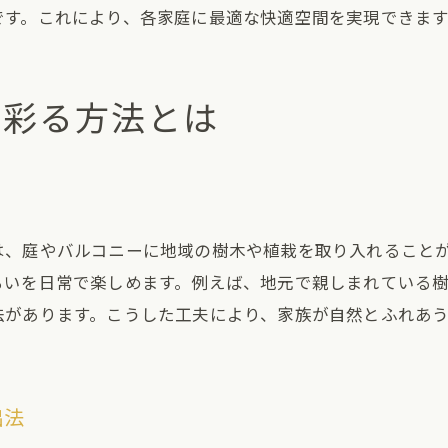
将来を見据えた一戸建て改装のポイント
です。これにより、各家庭に最適な快適空間を実現できます
一戸建ての資産維持に役立つリフォーム術
地域性を活かした一戸建て価値向上の秘訣
く彩る方法とは
一戸建ての長期的な価値を守る改修法
一戸建てリフォームで選ばれるポイント解説
地域の歴史を感じる一戸建て改修のアイデア
一戸建てで地域の歴史を伝える改修術
は、庭やバルコニーに地域の樹木や植栽を取り入れること
港区の歴史と調和する一戸建てリフォーム法
ろいを日常で楽しめます。例えば、地元で親しまれている
伝統と現代が融合する一戸建ての改装例
法があります。こうした工夫により、家族が自然とふれあ
歴史的要素を活かした一戸建てリフォーム
一戸建てに地域文化を反映するアイデア集
港区の物語を紡ぐ一戸建て改修の工夫
出法
これからの港区で注目の一戸建てリフォーム