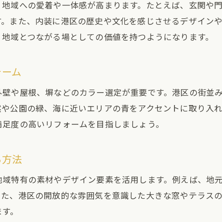
、地域への愛着や一体感が高まります。たとえば、玄関や
一戸建てリフォームの最新トレンド解説
す。また、内装に港区の歴史や文化を感じさせるデザイン
港区で注目される一戸建て改装ポイント
、地域とつながる場としての価値を持つようになります。
将来を見据えた一戸建てリフォーム戦略
一戸建ての新しい価値を創出する工夫
ォーム
港区の暮らしに合った一戸建ての変化例
外壁や屋根、塀などのカラー選定が重要です。港区の街並
一戸建てリフォームで広がる未来の暮らし
然や公園の緑、海に近いエリアの青をアクセントに取り入
満足度の高いリフォームを目指しましょう。
る方法
地域特有の素材やデザイン要素を活用します。例えば、地
また、港区の開放的な雰囲気を意識した大きな窓やテラス
ます。