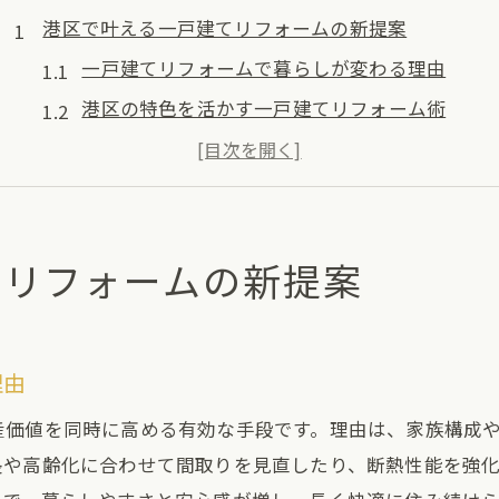
港区で叶える一戸建てリフォームの新提案
一戸建てリフォームで暮らしが変わる理由
港区の特色を活かす一戸建てリフォーム術
一戸建て改装で叶える快適な住まい方
地域の魅力を引き出す一戸建て改修法
一戸建ての理想を形にするリフォームのコツ
てリフォームの新提案
生活スタイル別一戸建てリフォーム実例集
一戸建てを港区らしく彩る方法とは
一戸建てで港区の自然を感じる工夫
理由
港区のシンボルを意識した一戸建て演出法
産価値を同時に高める有効な手段です。理由は、家族構成
地域の色彩を取り入れる一戸建てリフォーム
長や高齢化に合わせて間取りを見直したり、断熱性能を強
一戸建て外観に港区らしさをプラスする方法