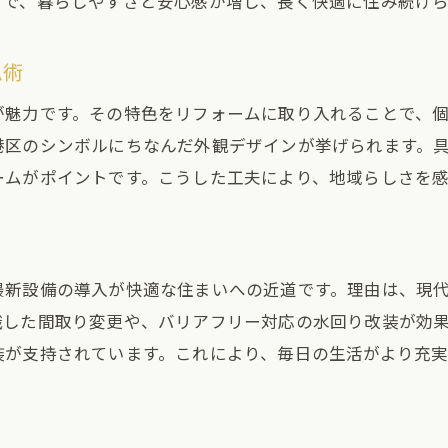
とで、暮らしやすさと安心感が増し、長く快適に住み続け
一戸建てと港区の雰囲気を調和させる秘訣
港区の魅力を一戸建てに反映する発想術
ム術
地域の花や木を活かした一戸建て改装術
が魅力です。その特色をリフォームに取り入れることで、
一戸建てリフォームに港区の花を取り入れる
港区のシンボルにちなんだ外観デザインが挙げられます。
名古屋市港区の木を活かす一戸建ての庭づくり
ームがポイントです。こうした工夫により、地域らしさを
一戸建て玄関周りに花と木を活かす方法
地域らしい植栽が映える一戸建て改装の工夫
一戸建てで地域の木を楽しむリフォーム実践例
最新設備の導入が快適な住まいへの近道です。理由は、現
花や木を活かした一戸建てエクステリア設計
識した間取り変更や、バリアフリー対応の水回り改装が効
快適な暮らしを実現する港区の一戸建て
装が支持されています。これにより、毎日の生活がより充実
一戸建てで叶える港区らしい快適空間
港区の環境に適した一戸建て間取りの工夫
一戸建ての快適性を高める設備選びポイント