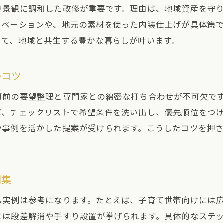
や景観に調和した改修が重要です。理由は、地域資産を守
自然光を活かした一戸建てリフォームのコツ
ノベーションや、地元の素材を使った内装仕上げが具体策
一戸建てリフォームで安心な暮らしを実現
して、地域と共生する豊かな暮らしが叶います。
地域の風を取り入れる一戸建てリフォーム術
港区の自然と調和する住まいリフォーム
のコツ
一戸建てで自然と共生するリフォームアイデア
事前の要望整理と専門家との綿密な打ち合わせが不可欠で
港区の緑豊かな景観を活かした一戸建て改装
ば、チェックリストで希望条件を洗い出し、優先順位をつ
一戸建てに自然素材を取り入れるリフォーム法
や事例を活かした提案が受けられます。こうしたコツを押
港区の四季を感じる一戸建ての設計ポイント
自然と調和する一戸建て外構づくりのコツ
環境に配慮した一戸建てリフォーム実践法
例集
一戸建ての資産価値を高める工夫を紹介
ム実例は参考になります。たとえば、子育て世帯向けには
一戸建てリフォームで資産価値を高める方法
には段差解消や手すり設置が挙げられます。具体的なステ