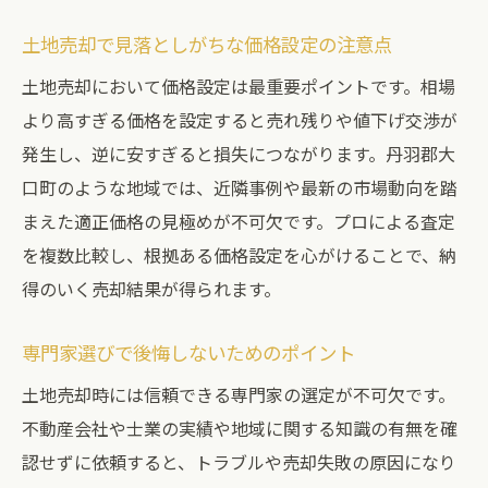
価格設定ミスによる土地売却の損失防止策
土地売却で見落としがちな価格設定の注意点
土地売却の際に注意すべき契約トラブル
土地売却において価格設定は最重要ポイントです。相場
急ぎすぎた土地売却で後悔しない方法
より高すぎる価格を設定すると売れ残りや値下げ交渉が
専門家未利用がもたらす土地売却の危険
発生し、逆に安すぎると損失につながります。丹羽郡大
適正価格で土地を売るための秘訣を公開
口町のような地域では、近隣事例や最新の市場動向を踏
土地売却で失敗しない価格査定の進め方
まえた適正価格の見極めが不可欠です。プロによる査定
最新の地価動向を踏まえた土地売却戦略
を複数比較し、根拠ある価格設定を心がけることで、納
相場を見極める土地売却の情報収集術
得のいく売却結果が得られます。
競争力ある価格設定で土地売却を成功へ
専門家選びで後悔しないためのポイント
土地売却時の価格交渉のポイント解説
土地売却時には信頼できる専門家の選定が不可欠です。
専門家と連携した土地売却の相場調査法
不動産会社や士業の実績や地域に関する知識の有無を確
大口町ならではの土地売却のポイント集
認せずに依頼すると、トラブルや売却失敗の原因になり
地域特有の地価動向を活かした土地売却法