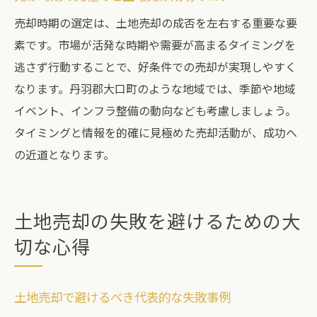
後悔しない土地売却の進め方を完全ガイド
売却時期の選定は、土地売却の成否を左右する重要な要
土地売却前に必ず確認すべきチェック項目
素です。市場が活発な時期や需要が高まるタイミングを
逃さず行動することで、好条件での売却が実現しやすく
売却活動の準備段階で重要なポイント
なります。丹羽郡大口町のような地域では、季節や地域
土地売却で納得できる契約を結ぶために
イベント、インフラ整備の動向なども考慮しましょう。
大口町の市場動向を活かした売却計画作成
タイミングと情報を的確に見極めた売却活動が、成功へ
法
の近道となります。
専門家に相談して失敗を防ぐコツを伝授
土地売却後も安心できるアフターフォロー
土地売却の失敗を避けるための大
切な心得
土地売却で避けるべき代表的な失敗事例