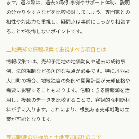
ます。選ぶ際は、過去の取引事例やサポート体制、説明
大口町の土地売却で押さえるべき注意点
の分かりやすさなどを比較検討しましょう。専門家との
土地売却に必要な書類と手続きの流れ
相性や対応力も重視し、疑問点は事前にしっかり相談す
地元市場を意識した土地売却戦略の要点
ることが後悔しないポイントです。
土地売却で成功するタイミングの選び方
土地売却の情報収集で重視すべき項目とは
専門家が勧める大口町土地売却の工夫
情報収集では、売却予定地の地価動向や過去の成約事
売れにくい土地を有効活用する方法を紹介
例、法的規制など多角的な視点が必要です。特に丹羽郡
土地売却以外の活用法を検討するメリット
大口町の場合、地域独自の条例や開発計画が売却価格や
売れにくい土地の価値を高めるリフォーム
需要に影響することもあります。信頼できる情報源を活
術
用し、複数のデータを比較することで、客観的な判断材
用途変更で広がる土地売却の可能性解説
料が手に入ります。これにより、根拠ある売却戦略の立
土地売却に役立つ活用事例とその効果
案が可能となります。
専門家が提案する土地活用の最新アイデア
土地売却後の資産運用法も合わせて紹介
売却時期の見極めと土地売却成功のコツ