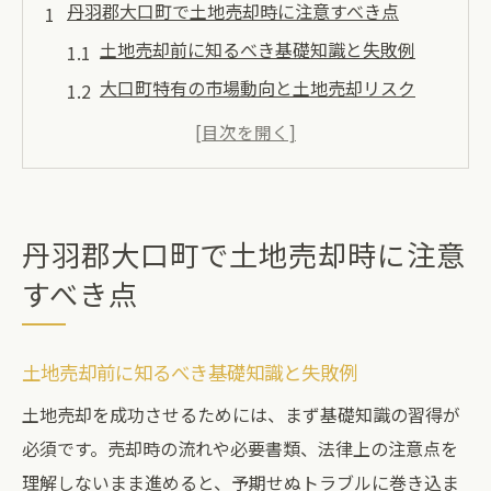
丹羽郡大口町で土地売却時に注意すべき点
土地売却前に知るべき基礎知識と失敗例
大口町特有の市場動向と土地売却リスク
土地売却で見落としがちな価格設定の注意
点
専門家選びで後悔しないためのポイント
土地売却の情報収集で重視すべき項目とは
丹羽郡大口町で土地売却時に注意
売却時期の見極めと土地売却成功のコツ
すべき点
土地売却の失敗を避けるための大切な心得
土地売却で避けるべき代表的な失敗事例
土地売却前に知るべき基礎知識と失敗例
大口町の土地売却で役立つ事前準備の重要
土地売却を成功させるためには、まず基礎知識の習得が
性
必須です。売却時の流れや必要書類、法律上の注意点を
売却活動で陥りやすい判断ミスと対処策
理解しないまま進めると、予期せぬトラブルに巻き込ま