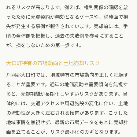
土地売却の進め方と適切な比較検討の方法
れるリスクが高まります。例えば、権利関係の確認を怠
信頼できる専門家と連携する重要ポイント
ったために売買契約が無効となるケースや、税務面で損
土地売却後のトラブル予防策を徹底解説
失が発生する事例が報告されています。売却前には、手
売れない土地の特徴と対策を徹底解説
順の全体像を把握し、過去の失敗例を参考にすること
が、損をしないための第一歩です。
売れない土地の共通する特徴と原因とは
土地売却前にできる現地チェックポイント
大口町特有の市場動向と土地売却リスク
地価動向を踏まえた土地売却の対策事例
丹羽郡大口町では、地域特有の市場動向を正しく把握す
売れにくい土地を魅力的に見せる工夫
ることが重要です。近年の地価変動や需要傾向を無視す
土地売却時に求められる柔軟な対応策
ると、売却期間が長期化しやすいリスクがあります。具
専門家が教える売れない土地の活用提案
体的には、交通アクセスや周辺施設の変化に伴い、土地
売却時にやってはいけない落とし穴とは
の流動性が大きく左右される傾向があります。こうした
土地売却で陥りやすい典型的な落とし穴
地域事情を無視せず、最新の市場データをもとに売却計
情報不足が招く土地売却の失敗リスク
画を立てることが、リスク最小化のカギとなります。