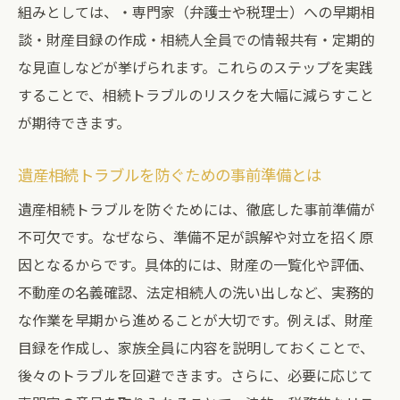
組みとしては、・専門家（弁護士や税理士）への早期相
弁護士費用や相談事例でわかる相続トラブ
談・財産目録の作成・相続人全員での情報共有・定期的
ルの現実
な見直しなどが挙げられます。これらのステップを実践
兄弟間で揉めない相続の進め方とは
することで、相続トラブルのリスクを大幅に減らすこと
兄弟間の相続トラブルを防ぐために必要な
が期待できます。
配慮
相続トラブル事例から学ぶ兄弟との合意形
遺産相続トラブルを防ぐための事前準備とは
成法
遺産相続トラブルを防ぐためには、徹底した事前準備が
遺産分割における兄弟間協力のポイント
不可欠です。なぜなら、準備不足が誤解や対立を招く原
相続で揉める兄弟と揉めない兄弟の違いと
因となるからです。具体的には、財産の一覧化や評価、
は
不動産の名義確認、法定相続人の洗い出しなど、実務的
兄弟間の相続相談で注意すべきトラブル要
な作業を早期から進めることが大切です。例えば、財産
素
目録を作成し、家族全員に内容を説明しておくことで、
専門家相談が相続トラブル解決の鍵
後々のトラブルを回避できます。さらに、必要に応じて