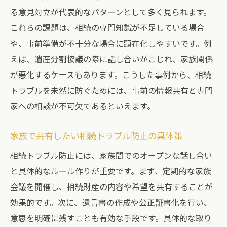
る意見対立が代表的なパターンとして多く見られます。
遺産相続で揉めないための話し合いの進め
これらの課題は、相続の専門知識が不足している場合
方
や、事前準備が不十分な場合に顕在化しやすいです。例
相続トラブルと兄弟絶縁を回避する実践ポ
えば、遺産分割協議の際に話し合いがこじれ、家族関係
イント
が悪化するケースもあります。こうした事例から、相続
弁護士相談が感情対立緩和に果たす役割
トラブルを未然に防ぐためには、事前の情報共有と専門
相続トラブル体験談から学ぶ注意点
家への相談が不可欠であるといえます。
実際の相続トラブル体験談に学ぶリスク回
避策
家族で共有したい相続トラブル防止の具体策
遺産相続トラブル体験談で明らかになる注
相続トラブル防止には、家族間でのオープンな話し合い
意点
と具体的なルール作りが重要です。まず、定期的な家族
失敗事例から読み解く相続対策の重要性
会議を開催し、相続財産の内容や希望を共有することが
効果的です。次に、遺言書の作成や公正証書化を行い、
兄弟間の相続トラブル体験談で見える落と
意思を明確に残すことも有効な手段です。具体的な取り
し穴