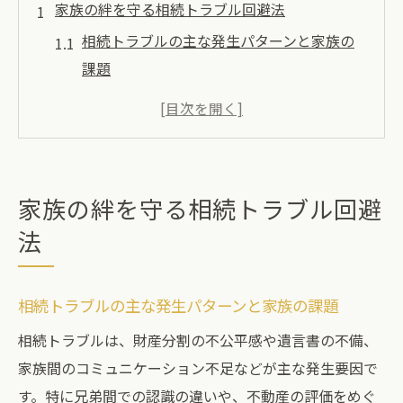
家族の絆を守る相続トラブル回避法
相続トラブルの主な発生パターンと家族の
課題
家族で共有したい相続トラブル防止の具体
策
遺産相続トラブルを防ぐための事前準備と
は
家族の絆を守る相続トラブル回避
相続トラブル体験談から学ぶ家族の注意点
法
相続を巡る感情的対立を回避する秘訣
感情的対立を避けるための相続対策
相続トラブルの主な発生パターンと家族の課題
相続で感情的対立が起きやすい理由と解決
相続トラブルは、財産分割の不公平感や遺言書の不備、
法
家族間のコミュニケーション不足などが主な発生要因で
相続トラブルを防ぐための家族間コミュニ
す。特に兄弟間での認識の違いや、不動産の評価をめぐ
ケーション術