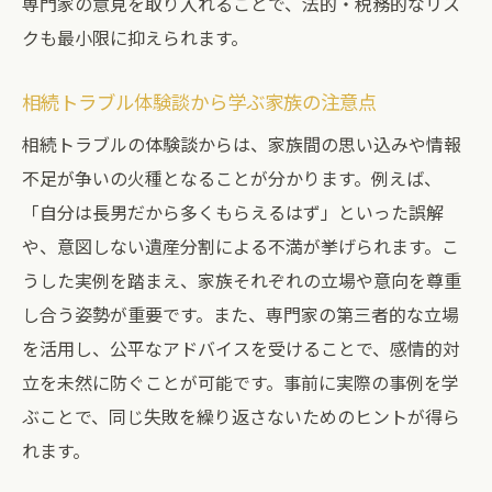
専門家の意見を取り入れることで、法的・税務的なリス
相続トラブル解決に専門家相談が有効な理
クも最小限に抑えられます。
由
弁護士による相続トラブル相談の進め方
相続トラブル体験談から学ぶ家族の注意点
相続トラブルの相談費用と選び方のポイン
相続トラブルの体験談からは、家族間の思い込みや情報
ト
不足が争いの火種となることが分かります。例えば、
遺産相続で弁護士相談が必要なケースとは
「自分は長男だから多くもらえるはず」といった誤解
専門家の体験事例から学ぶ相続トラブル対
や、意図しない遺産分割による不満が挙げられます。こ
応
うした実例を踏まえ、家族それぞれの立場や意向を尊重
実例にみる相続争いの末路と防止策
し合う姿勢が重要です。また、専門家の第三者的な立場
実例から見る相続争いの末路と家族の影響
を活用し、公平なアドバイスを受けることで、感情的対
相続トラブル事例に学ぶ末路を回避する方
立を未然に防ぐことが可能です。事前に実際の事例を学
法
ぶことで、同じ失敗を繰り返さないためのヒントが得ら
れます。
遺産相続で絶縁に至った事例と教訓
相続争いが起きた場合の解決手順と注意点