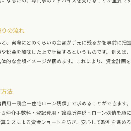
雑になるため、専門家のアドバイスを受けることが重要で
税金や諸費用を考慮した土地売却の注意点
土地売却で必ず発生する税金の種類と知識
税金計算の落とし穴と土地売却残り金額の関係
残りの流れ
土地売却費用を見落とさないための注意点
ると、実際にどのくらいの金額が手元に残るかを事前に把
不動産売却時の税金・諸費用チェックリスト
債や税金を加味した上で計算するというものです。例えば
手元に残る金額を減らさないための税務対策
具体的な金額イメージが掴めます。これにより、資金計画
相続した土地を売却する際の落とし穴とは
相続土地売却で気をつけたい税金と手取り額
算方法
相続土地の売却手続きと費用計算のポイント
手元に残る金額が減る相続土地売却の注意点
諸費用－税金－住宅ローン残債」で求めることができます
から仲介手数料・登記費用・譲渡所得税・ローン残債を順
特例活用で土地売却残り金額を守る方法
計算ミスによる資金ショートを防ぎ、安心して取引を進め
相続土地売却で起きやすいトラブルと対策