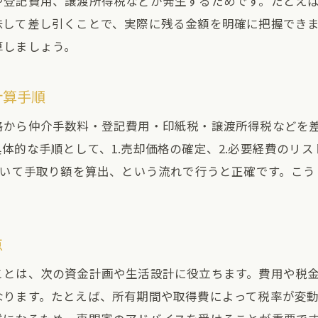
や登記費用、譲渡所得税などが発生するためです。たとえ
税金や登記費用が土地売却額に与える影響
味して差し引くことで、実際に残る金額を明確に把握でき
住宅ローン残債がある場合の売却対策
算しましょう。
住宅ローン残債と土地売却の関係を解説
残債がある土地売却時のポイントと注意点
計算手順
手元に残る金額を意識したローン返済計画
格から仲介手数料・登記費用・印紙税・譲渡所得税などを
残債あり土地売却の手取り計算方法を知る
的な手順として、1.売却価格の確定、2.必要経費のリスト
住宅ローンと売却費用を正しく把握する方法
引いて手取り額を算出、という流れで行うと正確です。こ
土地売却後の手取りを最大化する秘訣
土地売却手残りを増やすための実践テクニック
税金・費用を抑えて土地売却手取り額を向上
点
費用削減で土地売却後の資金を増やす方法
ことは、次の資金計画や生活設計に役立ちます。費用や税
手元に残る金額を増やす交渉のコツとは
なります。たとえば、所有期間や取得費によって税率が変
売却シミュレーションを活用した手取り最適化