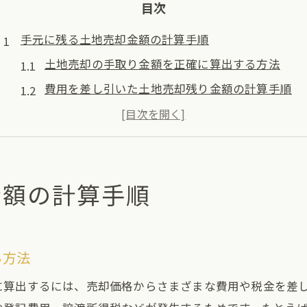
目次
手元に残る土地売却金額の計算手順
土地売却の手取り金額を正確に算出する方法
費用を差し引いた土地売却残り金額の計算手順
不動産売却時に残る金額の目安と注意点
シミュレーションで分かる土地売却手残りの流れ
手元に残る土地売却額のシンプルな計算方法
金額の計算手順
土地売却の残り金額を左右する費用一覧
土地売却で発生する主な費用項目まとめ
残り金額に影響する司法書士や仲介手数料
る方法
土地売却手取りを減らす諸費用の内訳とは
に算出するには、売却価格からさまざまな費用や税金を差
不動産売却残り金額を減らす費用に注意