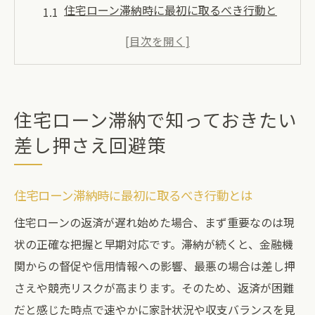
住宅ローン滞納時に最初に取るべき行動と
は
差し押さえリスクを減らす住宅ローン相談
の重要性
住宅ローン滞納で知るべき法的な流れと注
住宅ローン滞納で知っておきたい
意点
差し押さえ回避策
金融機関との住宅ローン交渉ポイント解説
差し押さえ回避に役立つ住宅ローン支援制
住宅ローン滞納時に最初に取るべき行動とは
度の活用法
滞納がもたらす住宅ローンの影響と対応手順
住宅ローンの返済が遅れ始めた場合、まず重要なのは現
状の正確な把握と早期対応です。滞納が続くと、金融機
住宅ローン滞納が家計に及ぼす直接的な影
関からの督促や信用情報への影響、最悪の場合は差し押
響
さえや競売リスクが高まります。そのため、返済が困難
滞納時の住宅ローン督促とその対応方法
だと感じた時点で速やかに家計状況や収支バランスを見