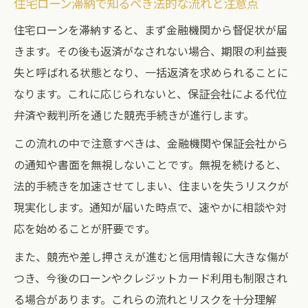
返済が遅れがちな時の現実的な対処法
住宅ローン滞納で知るべき法的な流れと注意点
住宅ローン返済が難しい時の家計見直しポ
住宅ローンを滞納すると、まず金融機関から督促状が届
イント
きます。その後も返済がなされない場合、期限の利益喪
住宅ローン滞納前に使える支払い猶予制度
失と呼ばれる状態となり、一括返済を求められることに
とは
なります。これに応じられないと、保証会社による代位
弁済や裁判所を通じた競売手続きが進行します。
臨時収入を活用した住宅ローン返済の工夫
住宅ローン滞納時の家族への影響を最小限
この流れの中で注意すべきは、金融機関や保証会社から
に抑える方法
の通知や書面を無視しないことです。無視を続けると、
法的手続きを加速させてしまい、住まいを失うリスクが
滞納解消に向けた具体的な住宅ローン調整
現実化します。通知が届いた時点で、速やかに相談や対
策
応を始めることが肝要です。
住宅ローン滞納時に必要な行動と心構え
住宅ローン滞納時にまず心がけたい冷静な
また、競売や差し押さえが進むと信用情報に大きな傷が
対応
つき、今後のローンやクレジットカード利用も制限され
る場合があります。これらの流れとリスクを十分理解
家族と話し合うことで得られる住宅ローン