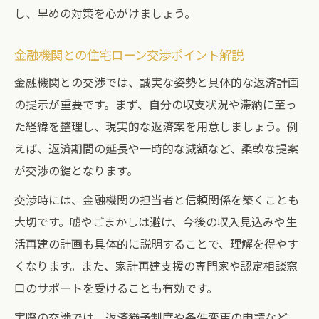
し、早めの対策を心がけましょう。
対策
住宅ローン滞納の現状把握と情報整理の大
金融機関との住宅ローン交渉ポイント解説
切さ
金融機関との交渉では、誠実な姿勢と具体的な返済計画
精神的負担を減らす住宅ローン相談のすす
の提示が重要です。まず、自分の収支状況や滞納に至っ
め
た経緯を整理し、現実的な返済案を用意しましょう。例
住宅ローン滞納から立ち直るための支援利
えば、返済期間の延長や一時的な減額など、柔軟な提案
用法
が交渉の鍵となります。
交渉時には、金融機関の担当者と信頼関係を築くことも
大切です。嘘やごまかしは避け、今後の収入見込みや生
活再建の計画も具体的に説明することで、理解を得やす
くなります。また、家計再建支援の専門家や認定相談窓
口のサポートを受けることも有効です。
実際の交渉では、返済猶予制度や条件変更の申請など、