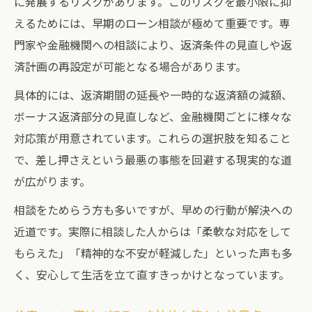
に発展するリスクがあります。このリスクを最小限に抑
み
えるためには、早期のローン相談が極めて重要です。専
住宅ローン返済計画見直しのポイントと注
門家や金融機関への相談により、返済条件の見直しや返
意点
済計画の再設定が可能となる場合があります。
信用情報と住宅ローン滞納の関係を徹底解説
具体的には、返済期間の延長や一時的な返済額の減額、
住宅ローン滞納が信用情報に与える影響を
ボーナス返済部分の見直しなど、金融機関ごとに様々な
知る
対応策が用意されています。これらの選択肢を知ること
信用情報へ記録される住宅ローン滞納の期
で、差し押さえという最悪の事態を回避する現実的な道
間
が広がります。
将来の住宅ローン審査に響く信用情報のポ
相談をためらう方も多いですが、早めの行動が解決への
イント
近道です。実際に相談した人からは「柔軟な対応をして
住宅ローン滞納後の信用回復に必要なステ
もらえた」「精神的な不安が軽減した」といった声も多
ップ
く、安心して生活を立て直すきっかけとなっています。
信用情報を守るための住宅ローン対応策