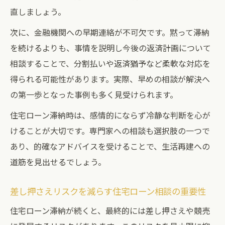
優遇金利解除など住宅ローンペナルティの
直しましょう。
実態
次に、金融機関への早期連絡が不可欠です。黙って滞納
住宅ローン滞納後の競売・差し押さえまで
を続けるよりも、事情を説明し今後の返済計画について
の流れ
相談することで、分割払いや返済猶予など柔軟な対応を
信用情報に残る住宅ローン滞納履歴の注意
得られる可能性があります。実際、早めの相談が解決へ
点
の第一歩となった事例も多く見受けられます。
差し押さえを避けるには早めの相談がカギ
住宅ローン滞納時は、感情的にならず冷静な判断を心が
住宅ローン滞納を放置するリスクと早期相
けることが大切です。専門家への相談も選択肢の一つで
談の意義
あり、的確なアドバイスを受けることで、生活再建への
金融機関へ住宅ローン滞納を伝えるタイミ
道筋を見出せるでしょう。
ング
住宅ローン滞納時の専門家相談が有効な理
差し押さえリスクを減らす住宅ローン相談の重要性
由
住宅ローン滞納が続くと、最終的には差し押さえや競売
早期相談が差し押さえ回避に直結する仕組