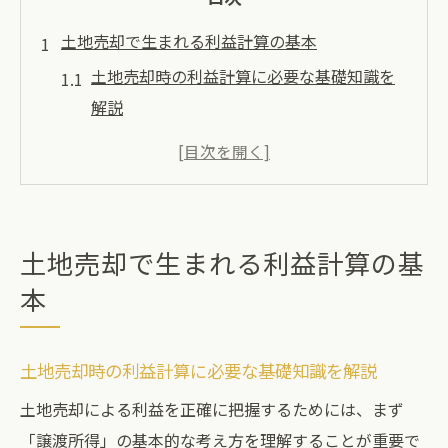
土地売却で生まれる利益計算の基本
土地売却時の利益計算に必要な基礎知識を
解説
土地売却利益の正しい算出方法と注意点
売却価格と取得費が土地売却利益に与える
影響
譲渡費用を考慮した土地売却利益の計算方
土地売却で生まれる利益計算の基
法
本
所有期間の違いが土地売却利益へ及ぼす効
果
土地売却時の利益計算に必要な基礎知識を解説
譲渡所得と税金の仕組みを分かりやすく解説
土地売却による利益を正確に把握するためには、まず
土地売却で発生する譲渡所得の基本構造
「譲渡所得」の基本的な考え方を理解することが重要で
土地売却利益と譲渡所得税の関係を整理