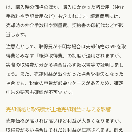
は、購入時の価格のほか、購入にかかった諸費用（仲介
土地売却利益を高めるための事前準備とは
手数料や登記費用など）も含まれます。譲渡費用には、
利益計算に欠かせない売却タイミングの見
売却時の仲介手数料や測量費、契約書の印紙代などが該
極め
当します。
土地売却で損をしないための注意点まとめ
注意点として、取得費が不明な場合は売却価格の5％を取
土地売却利益を最大化する節税戦略
得費とみなす「概算取得費」の制度が適用されますが、
専門家による土地売却利益の増やし方解説
実際の取得費が分かる場合は必ず領収書等で証明しまし
相続した土地売却時の税金対策ガイド
ょう。また、売却利益が出なかった場合や損失となった
相続土地売却で発生する利益計算の流れ
場合でも、税金の申告が必要なケースがあるため、確定
相続土地売却利益に関する税金のポイント
申告の要否も確認が不可欠です。
土地売却時の相続特例と節税対策の活用法
売却価格と取得費が土地売却利益に与える影響
相続土地売却利益に控除が使える条件解説
税金シミュレーションで相続土地売却を安
売却価格が高ければ高いほど利益が大きくなりますが、
心に
取得費が多い場合はそれだけ利益が圧縮されます。例え