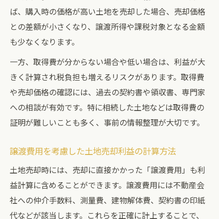
ば、購入時の価格が高い土地を売却した場合、売却価格
確定申告が必要な土地売却と不要なケース
との差額が小さくなり、譲渡所得や課税対象となる金額
土地売却利益が出た場合の確定申告基準
も少なくなります。
土地売却で確定申告不要となるケースとは
一方、取得費が分からない場合や低い場合は、利益が大
譲渡損失時の土地売却と確定申告の関係
きく計算され税負担も増えるリスクがあります。取得費
土地売却利益申告時に必要な書類と手順
や売却価格の確認には、過去の契約書や領収書、専門家
確定申告不要の土地売却に潜む注意点
への相談が有効です。特に相続した土地などは取得費の
証明が難しいことも多く、事前の情報整理が大切です。
譲渡費用を考慮した土地売却利益の計算方法
土地売却時には、売却に直接かかった「譲渡費用」も利
益計算に含めることができます。譲渡費用には不動産会
社への仲介手数料、測量費、建物解体費、契約書の印紙
代などが該当します。これらを正確に計上することで、