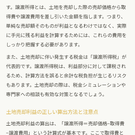
す。譲渡所得とは、土地を売却した際の売却価格から取
譲渡所得税率と所有期間の違いを徹底解説
得費や譲渡費用を差し引いた金額を指します。つまり、
土地売却時の譲渡所得計算と申告の重要性
単純な売却額そのものが利益となるわけではなく、実際
土地売却利益で気を付けたい税金の種類
に手元に残る利益を計算するためには、これらの費用を
節税対策を考えるなら土地売却の特例活用が重
しっかり把握する必要があります。
要
また、土地売却に伴い発生する税金は「譲渡所得税」が
土地売却利益を減らせる特例の基礎知識
代表的です。譲渡所得税は、利益部分に対して課税され
居住用財産の特例で土地売却利益を節税
るため、計算方法を誤ると余計な税負担が生じるリスク
特別控除を活用した土地売却利益の節税方
もあります。土地売却の際は、税金シミュレーションや
法
専門家への相談も有効な対策となるでしょう。
相続土地売却時の特例適用ポイント
土地売却利益の正しい算出方法と注意点
土地売却利益への影響が大きい控除制度と
は
土地売却利益の算出は、「譲渡所得＝売却価格−取得費
−譲渡費用」という計算式が基本です。ここで取得費と
利益を最大化する土地売却のポイントまとめ