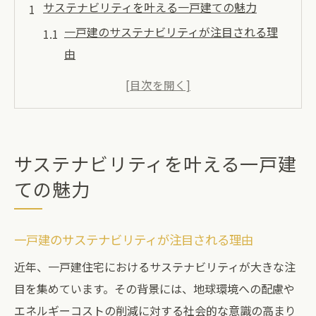
サステナビリティを叶える一戸建ての魅力
一戸建のサステナビリティが注目される理
由
一戸建と環境配慮住宅の共通点と特徴
サステナブル建築が一戸建で選ばれる背景
一戸建のサステナブル住宅メリット解説
持続可能な住まいを目指す一戸建の魅力
サステナビリティを叶える一戸建
快適な住まいを支えるサステナブルな工夫
ての魅力
一戸建で実践できる快適サステナブル工夫
例
一戸建のサステナビリティが注目される理由
省エネ設備が支える一戸建の快適な暮らし
近年、一戸建住宅におけるサステナビリティが大きな注
一戸建の断熱性がもたらすサステナビリテ
目を集めています。その背景には、地球環境への配慮や
ィ
エネルギーコストの削減に対する社会的な意識の高まり