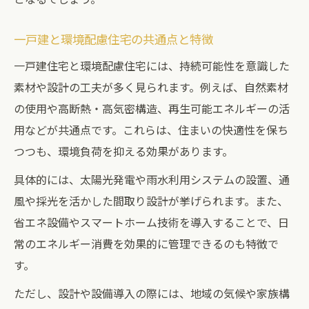
一戸建とサステナビリティの家づくり実例
サステナブル住宅の省エネ技術と一戸建活
一戸建と環境配慮住宅の共通点と特徴
用
一戸建住宅と環境配慮住宅には、持続可能性を意識した
快適性を高める一戸建サステナビリティ対
素材や設計の工夫が多く見られます。例えば、自然素材
策
の使用や高断熱・高気密構造、再生可能エネルギーの活
一戸建でできる省エネ設備の選び方と工夫
用などが共通点です。これらは、住まいの快適性を保ち
環境配慮が進む現代一戸建の最新動向
つつも、環境負荷を抑える効果があります。
一戸建サステナビリティ最新トレンド解説
具体的には、太陽光発電や雨水利用システムの設置、通
現代一戸建のサステナブル建築事例紹介
風や採光を活かした間取り設計が挙げられます。また、
一戸建の環境配慮設計が進化する背景とは
省エネ設備やスマートホーム技術を導入することで、日
サステナブル住宅認定基準と一戸建の動向
常のエネルギー消費を効果的に管理できるのも特徴で
一戸建サステナビリティの最新技術と実践
す。
暮らしに役立つサステナブル住宅例を紹介
ただし、設計や設備導入の際には、地域の気候や家族構
一戸建で参考にしたいサステナブル住宅例