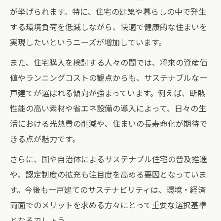
健康と環境に配慮した一戸建の設計ポイン
が挙げられます。特に、住宅の建築や暮らしの中で発生
ト
する環境負荷を低減しながら、快適で健康的な住まいを
一戸建で取り組む持続可能な住生活の工夫
実現したいというニーズが増加しています。
一戸建で始める持続可能な暮らしの第一歩
また、住宅購入を検討する人々の間では、将来の資産価
一戸建で最初に考えるサステナビリティ施
値やランニングコストの観点からも、サステナブルな一
策
戸建てが選ばれる傾向が強まっています。例えば、断熱
持続可能な住まい実現のための一戸建活用
性能の高い素材や省エネ設備の導入によって、日々の生
法
活における光熱費の削減や、住まいの長寿命化が期待で
一戸建で始めるエネルギー削減の取り組み
きる点が魅力です。
サステナブル住宅例から学ぶ一戸建の工夫
さらに、国や自治体によるサステナブル住宅の普及推進
一戸建サステナビリティ導入のヒント集
や、認定制度の拡充も注目度を高める要因となっていま
省エネと快適性両立の家づくりヒント集
す。今後も一戸建てのサステナビリティは、環境・経済
一戸建の省エネ設計で快適な暮らしを実現
両面でのメリットを求める方々にとって重要な選択基準
となるでしょう。