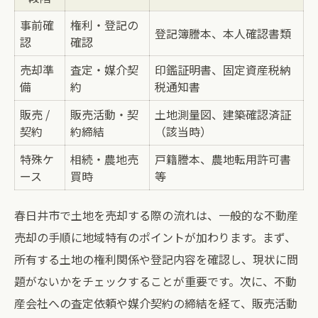
事前確
権利・登記の
登記簿謄本、本人確認書類
認
確認
売却準
査定・媒介契
印鑑証明書、固定資産税納
備
約
税通知書
販売 /
販売活動・契
土地測量図、建築確認済証
契約
約締結
（該当時）
特殊ケ
相続・農地売
戸籍謄本、農地転用許可書
ース
買時
等
春日井市で土地を売却する際の流れは、一般的な不動産
売却の手順に地域特有のポイントが加わります。まず、
所有する土地の権利関係や登記内容を確認し、現状に問
題がないかをチェックすることが重要です。次に、不動
産会社への査定依頼や媒介契約の締結を経て、販売活動