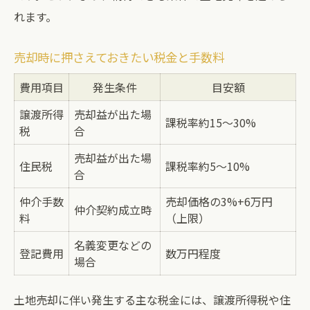
れます。
売却時に押さえておきたい税金と手数料
費用項目
発生条件
目安額
譲渡所得
売却益が出た場
課税率約15〜30%
税
合
売却益が出た場
住民税
課税率約5〜10%
合
仲介手数
売却価格の3%+6万円
仲介契約成立時
料
（上限）
名義変更などの
登記費用
数万円程度
場合
土地売却に伴い発生する主な税金には、譲渡所得税や住