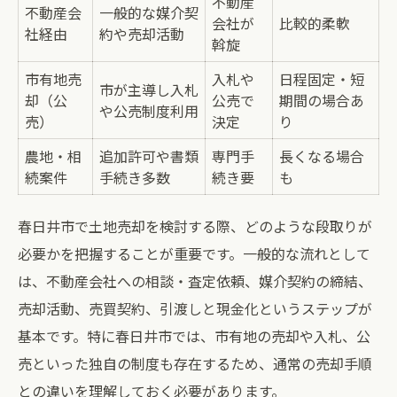
不動産
不動産会
一般的な媒介契
会社が
比較的柔軟
社経由
約や売却活動
斡旋
市有地売
入札や
日程固定・短
市が主導し入札
却（公
公売で
期間の場合あ
や公売制度利用
売）
決定
り
農地・相
追加許可や書類
専門手
長くなる場合
続案件
手続き多数
続き要
も
春日井市で土地売却を検討する際、どのような段取りが
必要かを把握することが重要です。一般的な流れとして
は、不動産会社への相談・査定依頼、媒介契約の締結、
売却活動、売買契約、引渡しと現金化というステップが
基本です。特に春日井市では、市有地の売却や入札、公
売といった独自の制度も存在するため、通常の売却手順
との違いを理解しておく必要があります。