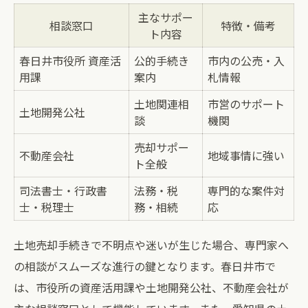
主なサポー
相談窓口
特徴・備考
ト内容
春日井市役所 資産活
公的手続き
市内の公売・入
用課
案内
札情報
土地関連相
市営のサポート
土地開発公社
談
機関
売却サポー
不動産会社
地域事情に強い
ト全般
司法書士・行政書
法務・税
専門的な案件対
士・税理士
務・相続
応
土地売却手続きで不明点や迷いが生じた場合、専門家へ
の相談がスムーズな進行の鍵となります。春日井市で
は、市役所の資産活用課や土地開発公社、不動産会社が