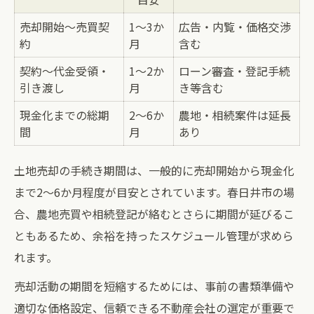
売却開始〜売買契
1〜3か
広告・内覧・価格交渉
約
月
含む
契約〜代金受領・
1〜2か
ローン審査・登記手続
引き渡し
月
き等含む
現金化までの総期
2〜6か
農地・相続案件は延長
間
月
あり
土地売却の手続き期間は、一般的に売却開始から現金化
まで2〜6か月程度が目安とされています。春日井市の場
合、農地売買や相続登記が絡むとさらに期間が延びるこ
ともあるため、余裕を持ったスケジュール管理が求めら
れます。
売却活動の期間を短縮するためには、事前の書類準備や
適切な価格設定、信頼できる不動産会社の選定が重要で