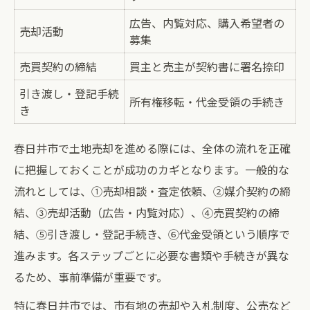
スムーズな土地売却の秘訣とは春日井市編
広告、内覧対応、購入希望者の
売却活動
スムーズな土地売却のための段取り比較
募集
春日井市の土地売却でよくあるトラブル回
売買契約の締結
買主と売主が契約書に署名捺印
避法
引き渡し・登記手続
所有権移転・代金受領の手続き
土地売却を円滑に進めるための書類準備
き
売却活動中に気をつけたいポイント
春日井市で土地売却を進める際には、全体の流れを正確
土地売却の流れで迷わないためのアドバイ
に把握しておくことが成功のカギとなります。一般的な
ス
流れとしては、①売却相談・査定依頼、②媒介契約の締
土地売却手続きに悩む方への春日井市ガイド
結、③売却活動（広告・内覧対応）、④売買契約の締
土地売却手続きの流れと必要書類一覧
結、⑤引き渡し・登記手続き、⑥代金受領という順序で
手続きに迷ったときの相談窓口まとめ
進みます。各ステップごとに必要な書類や手続きが異な
土地売却で注意したい法的ポイント
るため、事前準備が重要です。
春日井市でよくある手続きの失敗例
特に春日井市では、市有地の売却や入札制度、公売など