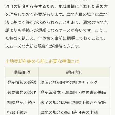
土地売却に必要な書類の取得方法
独自の制度も存在するため、地域事情に合わせた進め方
入札や公売を活用した土地売却のポイント
を理解しておく必要があります。農地売買の場合は農地
春日井市の土地入札・公売の流れ比較
法に基づく許可が求められることもあり、通常の宅地売
却よりも手続きが煩雑になるケースが多いです。こうし
土地売却で入札を活用するメリット
た特徴を踏まえ、全体像を事前に把握しておくことで、
公売で土地を売却する際の注意点
スムーズな売却と現金化が期待できます。
入札・公売のスケジュールと準備事項
土地売却における入札参加のコツ
土地売却を始める前に必要な準備とは
春日井市の土地活用と売却の進め方を知る
準備事項
詳細内容
土地活用と売却の選択肢比較表
登記情報の確認
現況と登記内容の相違チェック
土地売却と活用を両立するための考え方
必要書類の整理
登記簿謄本・測量図・納付書の準備
春日井市で人気の土地活用方法
土地売却後の資金計画を立てる方法
相続登記手続き
未了の場合は先に相続手続きを実施
土地活用を検討する際の注意点
行政手続き
農地の場合の転用許可等の申請