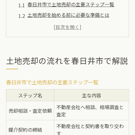
春日井市で土地売却の主要ステップ一覧
土地売却を始める前に必要な準備とは
春日井市で土地売却時に注意すべき点
土地売却の流れを理解するコツ
土地売却手続きの期間と現金化までの目安
愛知県春日井市で土地売却を進めるコツ
土地売却の流れを春日井市で解説
愛知県春日井市で土地売却を有利に進める
方法
春日井市で土地売却の主要ステップ一覧
土地売却の成功に向けた事前準備チェック
ステップ名
主な内容
表
不動産会社へ相談、相場調査と
土地売却時に役立つ専門家相談の活用術
売却相談・査定依頼
査定
売却時に押さえておきたい税金と手数料
不動産会社と契約書を取り交わ
仲介と買取の違いを知って土地売却を選ぶ
媒介契約の締結
す