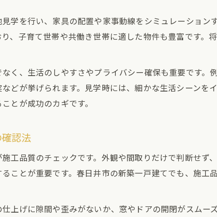
春日井市で新築一戸建てを検討中の方へ
地見学を行い、家具の配置や家事動線をシミュレーション
新築一戸建てと建売住宅の違いを理解する
おり、子育て世帯や共働き世帯に適した物件も豊富です。
春日井市の新築一戸建て最新動向と特徴紹介
庭付き新築一戸建ての魅力と選び方ポイント
でなく、生活のしやすさやプライバシー確保も重要です。
建売住宅検討時に役立つ現地調査の進め方
実などが挙げられます。見学時には、細かな生活シーンを
家族構成別おすすめ新築建売の選び方とは
ることが成功のカギです。
建売住宅ならではの注意点と失敗回避策
買ってはいけない建売住宅の見極めポイント
の確認法
建売住宅購入時に多い失敗事例と対策方法
が施工品質のチェックです。外観や間取りだけで判断せず
建売住宅の保証内容とアフターサービス確認
することが重要です。春日井市の新築一戸建てでも、施工
施工不良を避けるための建売現地見学のコツ
建売住宅が売れ残る物件の特徴をチェック
の仕上げに隙間や歪みがないか、窓やドアの開閉がスムー
子育て環境も快適な春日井の建売住宅探し