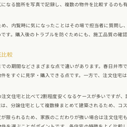
気になる箇所を写真で記録し、複数の物件を比較するのも
建売住宅で実現する子育て世帯の理想の暮らし
春日井市の建売住宅が支持される子育て環境
ため、内覧時に気になったことはその場で担当者に質問し
学校や公園近くの建売住宅を選ぶ際の注意点
めです。購入後のトラブルを防ぐためにも、施工品質の確
建売住宅選びで押さえるべき安全対策の視点
建売住宅探しに役立つ地域情報の活用方法
底比較
庭付きの建売住宅を選ぶときのコツとは
までの期間などさまざまな点で違いがあります。春日井市
庭付き建売住宅で広がる家族の暮らしの可能性
物件をすぐに見学・購入できる点です。一方で、注文住宅
庭の広さと使い勝手を考えた建売選びの工夫
建売住宅の庭活用例とライフスタイル提案
の注文住宅と比べて2割程度安くなるケースが多いですが、
春日井市の建売住宅で人気の庭付き物件特徴
宅は、分譲住宅として複数棟まとめて建築されるため、コ
日当たり良好な庭付き建売住宅の見極め方
度が限られるため、家族のこだわりが強い場合は注文住宅
物件を選ぶことがポイントです。各住宅の特徴をよく比較