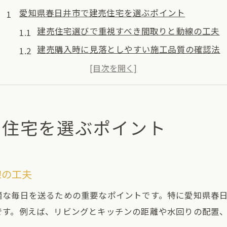
愛知県春日井市で建売住宅を選ぶポイント
建売住宅選びで重視すべき間取りと動線の工夫
建売購入時に見落としやすい施工品質の確認法
建売住宅と注文住宅の費用対効果を徹底比較
春日井市の建売最新相場と市場動向を理解する
おしゃれな建売住宅を選ぶためのチェック項目
売住宅を選ぶポイント
理想の暮らし実現へ建売住宅の魅力発見
建売住宅で叶う快適な新生活の始め方とは
おしゃれな建売住宅が持つ最新設備の魅力
線の工夫
建売住宅ならではのスピーディーな入居体験
適な毎日を送るための重要なポイントです。特に愛知県春
春日井市の建売で実現する家族との豊かな時間
です。例えば、リビングとキッチンの距離や水回りの配置
庭付き建売住宅で始める趣味とガーデニング