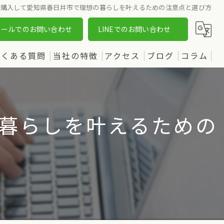
を購入して愛知県春日井市で理想の暮らしを叶えるための注意点と選び方
メールでのお問い合わせ
LINEでのお問い合わせ
よくある質問
当社の特徴
アクセス
ブログ
コラム
売却
漫画特集
購入
暮らしを叶えるための
土地
新築
中古