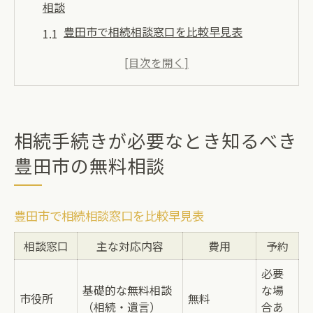
相談
豊田市で相続相談窓口を比較早見表
相続手続きの第一歩はどこに相談？
無料相談を活用した相続手続きの安心術
相続で迷ったら豊田市の公的サポートを活
用
相続手続きが必要なとき知るべき
専門家相談と無料窓口の違いを知る
豊田市の無料相談
遺産分割や相続税に強い専門家へ豊田市で相談
を
豊田市で相続相談窓口を比較早見表
相続相談で頼れる専門家の比較一覧
相談窓口
遺産分割を円滑に進める専門家の選び方
主な対応内容
費用
予約
相続税対応に強い豊田市の専門家活用法
必要
基礎的な無料相談
な場
相続問題を相談するならどの資格者？
市役所
無料
（相続・遺言）
合あ