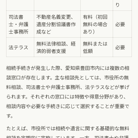
専門家相談のメリットと注意点
り
相続を考えるなら豊田市の司法書士活用が安心
司法書
不動産名義変更、
有料（初回
士・弁護
遺産分割協議書作
無料の場合
必要
豊田市司法書士の対応分野比較表
士事務所
成など
あり）
相続手続きで司法書士を選ぶ理由
無料法律相談、経
無料または
司法書士と他資格の相続サポートの違い
法テラス
必要
済的弱者支援
低額
相続登記や名義変更の流れを知る
司法書士活用で相続をスムーズに進める
相続手続きが発生した際、愛知県豊田市内には複数の相
談窓口が存在します。主な相談先としては、市役所の無
初めてでも安心できる相続手続きの流れを解説
料相談、司法書士や弁護士事務所、法テラスなどが挙げ
相続手続きの流れ早見表で全体像を把握
られます。それぞれの窓口には特徴や得意分野があり、
初めての相続でまずやるべきことは？
相談内容や必要な手続きに応じて選択することが重要で
必要書類と準備のポイントを徹底解説
す。
相続人調査や財産確認のステップ
たとえば、市役所では相続や遺言に関する基礎的な無料
手続きでよくある疑問とその解決策
相談を定期的に実施しています。一方、司法書士や弁護