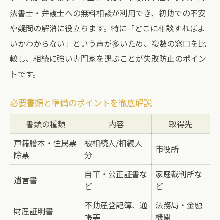
法書士・弁護士への無料相談が利用でき、初動での不安
や疑問の解消に役立ちます。特に「どこに相談すればよ
いかわからない」という声が多いため、複数の窓口を比
較し、相続に強い専門家を選ぶことが失敗防止のポイン
トです。
必要書類と準備のポイントを徹底解説
書類の種類
内容
取得先
戸籍謄本・住民票
被相続人/相続人
市役所
除票
分
自筆・公正証書な
家庭裁判所な
遺言書
ど
ど
不動産登記簿、通
法務局・金融
財産証明書
帳等
機関