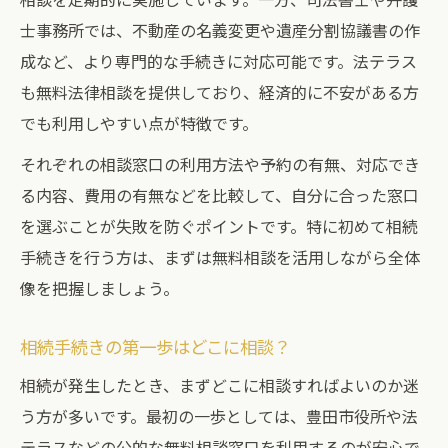
夜間や土日でも相談できる豊田市相続サポート
士事務所では、不動産の名義変更や遺産分割協議書の作
夜間・土日対応の相続相談窓口一覧表
成など、より専門的な手続きに対応可能です。法テラス
忙しい方でも安心の相続サポート活用法
も無料法律相談を提供しており、経済的に不安がある方
相続相談の予約方法と注意ポイント
でも利用しやすい点が特徴です。
土日相談ができる公的機関の利用メリット
それぞれの相談窓口の利用方法や予約の有無、対応でき
夜間相談で失敗しないための準備
る内容、費用の有無などを比較して、自分に合った窓口
を選ぶことが失敗を防ぐポイントです。特に初めて相続
家族の資産管理を守る相続相談の選び方入門
手続きを行う方は、まずは無料相談を活用しながら全体
相続相談先の選び方比較チャート
像を把握しましょう。
家族構成に合わせた相続相談のポイント
資産を守るための相続相談の進め方
相続手続きの第一歩はどこに相談？
信頼できる相談先の見極め方
相続が発生したとき、まずどこに相談すればよいのか迷
相続相談で後悔しないための注意点
う方が多いです。最初の一歩としては、豊田市役所や法
テラスなどの公的な無料相談窓口を利用するのが安心で