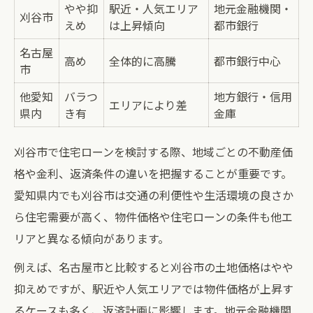
やや抑
駅近・人気エリア
地元金融機関・
刈谷市
えめ
は上昇傾向
都市銀行
名古屋
高め
全体的に高騰
都市銀行中心
市
他愛知
バラつ
地方銀行・信用
エリアにより差
県内
き有
金庫
刈谷市で住宅ローンを検討する際、地域ごとの不動産価
格や金利、返済条件の違いを把握することが重要です。
愛知県内でも刈谷市は交通の利便性や生活環境の良さか
ら住宅需要が高く、物件価格や住宅ローンの条件も他エ
リアと異なる傾向があります。
例えば、名古屋市と比較すると刈谷市の土地価格はやや
抑えめですが、駅近や人気エリアでは物件価格が上昇す
るケースも多く、返済計画に影響します。地元金融機関