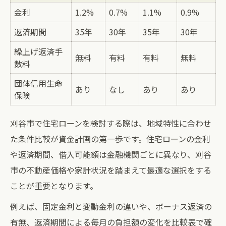
金利
1.2%
0.7%
1.1%
0.9%
住宅ローン月々返済額はどう決まるのかを
解説
返済期間
35年
30年
35年
30年
年収に合わせた借入可能額の算出方法とは
繰上げ返済手
無料
有料
有料
無料
数料
住宅ローンを選ぶ際の家計見直しのコツ
家族構成ごとに変わる住宅ローンの注意点
団体信用生命
あり
なし
あり
あり
保険
無理なく返済を続ける資金管理のコツ
返済負担率別住宅ローン管理表で安心プラ
刈谷市で住宅ローンを検討する際は、地域特性に合わせ
ン作成
た条件比較が資金計画の第一歩です。住宅ローンの金利
住宅ローン返済が家計に与える影響とは
や返済期間、借入可能額は金融機関ごとに異なり、刈谷
家計簿を活用した無理のない返済計画づく
市の不動産価格や家計状況を踏まえて最適な選択をする
り
ことが重要となります。
固定金利・変動金利の選び方ガイド
例えば、固定金利と変動金利の違いや、ボーナス返済の
ボーナス併用返済を検討する時の注意点
有無、返済期間による毎月の負担額の変化を比較表で確