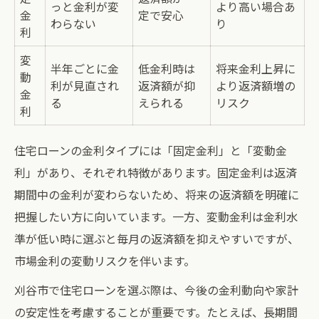
っと金利が変
より高い場合あ
金
定で安心
わらない
り
利
変
半年ごとに金
低金利時は
将来金利上昇に
動
利が見直され
返済額が抑
より返済額増の
金
る
えられる
リスク
利
住宅ローンの金利タイプには「固定金利」と「変動金
利」があり、それぞれ特徴があります。固定金利は返済
期間中の金利が変わらないため、将来の返済額を明確に
把握したい方に向いています。一方、変動金利は金利水
準が低い時に選ぶと毎月の返済額を抑えやすいですが、
市場金利の変動リスクを伴います。
刈谷市で住宅ローンを選ぶ際は、今後の金利動向や家計
の安定性を考慮することが重要です。たとえば、長期間