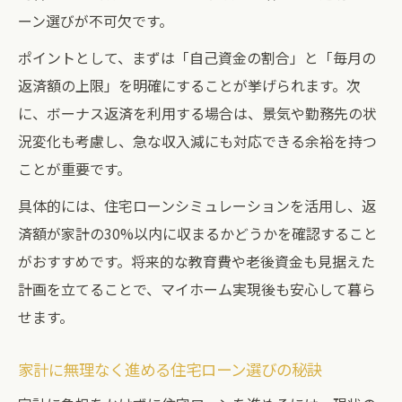
無理のない返済計画を立てるための方法
ーン選びが不可欠です。
固定資産税も考慮したリアルな購入予算術
ポイントとして、まずは「自己資金の割合」と「毎月の
刈谷市の固定資産税・諸費用まとめ表
返済額の上限」を明確にすることが挙げられます。次
に、ボーナス返済を利用する場合は、景気や勤務先の状
住宅ローン返済と固定資産税のバランスを
況変化も考慮し、急な収入減にも対応できる余裕を持つ
考える
ことが重要です。
家計に優しい資金計画の立て方
固定資産税額が購入予算に与える影響を解
具体的には、住宅ローンシミュレーションを活用し、返
説
済額が家計の30%以内に収まるかどうかを確認すること
がおすすめです。将来的な教育費や老後資金も見据えた
住宅ローンと税金の両立術を知る
計画を立てることで、マイホーム実現後も安心して暮ら
せます。
家計に無理なく進める住宅ローン選びの秘訣