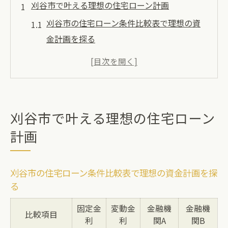
刈谷市で叶える理想の住宅ローン計画
刈谷市の住宅ローン条件比較表で理想の資
金計画を探る
住宅ローンを活用したマイホーム実現のポ
イント
家計に無理なく進める住宅ローン選びの秘
訣
刈谷市で叶える理想の住宅ローン
住宅ローン7200万円に必要な年収の目安を
計画
知る
返済額・借入金の計算で見える住宅ローン
刈谷市の住宅ローン条件比較表で理想の資金計画を探
の現実
る
家計に合った住宅ローンをシミュレーション
固定金
変動金
金融機
金融機
家計収支別住宅ローンシミュレーション早
比較項目
利
利
関A
関B
見表