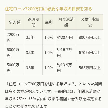
住宅ローン7200万円に必要な年収の目安を知る
返済期
月々返済
必要年収目
借入額
金利
間
額
安
7200万
35年
1.0%
約20万円
800万円以上
円
6000万
約16.7万
35年
1.0%
670万円以上
円
円
5000万
約13.9万
35年
1.0%
565万円以上
円
円
「住宅ローン7200万円を組める年収は？」といった疑問
は多くの方が抱えています。一般的には、年間返済額が
年収の25%〜35%以内に収まる範囲で借入額を設定する
ことが推奨されています。