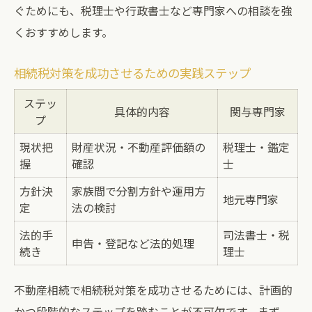
ぐためにも、税理士や行政書士など専門家への相談を強
くおすすめします。
相続税対策を成功させるための実践ステップ
ステッ
具体的内容
関与専門家
プ
現状把
財産状況・不動産評価額の
税理士・鑑定
握
確認
士
方針決
家族間で分割方針や運用方
地元専門家
定
法の検討
法的手
司法書士・税
申告・登記など法的処理
続き
理士
不動産相続で相続税対策を成功させるためには、計画的
かつ段階的なステップを踏むことが不可欠です。まず、