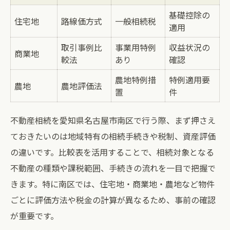
解説
基礎控除の
相続税対策を成功させるための実践ステッ
住宅地
路線価方式
一般相続税
適用
プ
取引事例比
事業用特例
収益状況の
商業地
南区の資産運用で押さえるべき相続ポイント
較法
あり
確認
南区における資産運用と不動産相続の関係
農地特例措
特例適用要
農地
農地評価法
表
置
件
資産運用を考慮した不動産相続の進め方
不動産相続を愛知県名古屋市南区で行う際、まず押さえ
不動産相続後の資産形成で重視すべき点
ておきたいのは地域特有の相続手続きや税制、資産評価
相続資産を増やすための不動産活用法
の違いです。比較表を活用することで、相続対象となる
不動産相続に強い資産運用のコツとは
不動産の種類や課税範囲、手続きの流れを一目で把握で
家族の安心を守るための不動産相続知識
きます。特に南区では、住宅地・商業地・農地など物件
家族の安心を守る不動産相続ポイント一覧
ごとに評価方法や税金の計算が異なるため、事前の確認
不動産相続で家族間トラブルを防ぐ方法
が重要です。