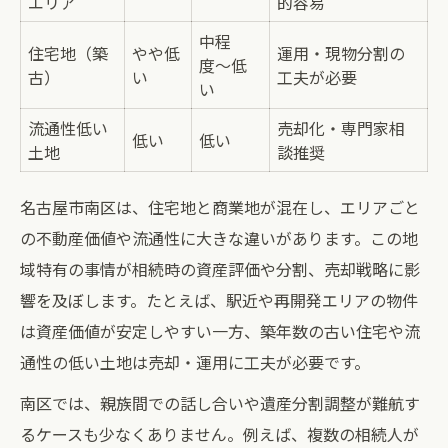
エリア
的容易
中程
住宅地（築
やや低
運用・現物分割の
度〜低
古）
い
工夫が必要
い
流通性低い
売却化・専門家相
低い
低い
土地
談推奨
名古屋市南区は、住宅地と商業地が混在し、エリアごと
の不動産価値や流通性に大きな違いがあります。この地
域特有の事情が相続時の資産評価や分割、売却戦略に影
響を及ぼします。たとえば、駅近や再開発エリアの物件
は資産価値が安定しやすい一方、築年数の古い住宅や流
通性の低い土地は売却・運用に工夫が必要です。
南区では、親族間での話し合いや遺産分割調整が難航す
るケースも少なくありません。例えば、複数の相続人が