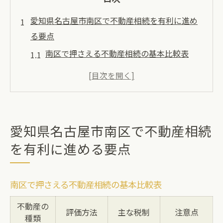
愛知県名古屋市南区で不動産相続を有利に進め
る要点
南区で押さえる不動産相続の基本比較表
不動産相続を有利に進めるための現状分析
地域特有の不動産事情が相続に与える影響
相続時の不動産選択で注意したいポイント
不動産相続を成功へ導く実践的な準備法
愛知県名古屋市南区で不動産相続
相続税対策として不動産を活用する実践方法
を有利に進める要点
相続税対策に役立つ不動産活用の実例一覧
不動産を活用した相続税の圧縮テクニック
南区で押さえる不動産相続の基本比較表
資産運用視点で見る不動産相続のポイント
不動産の
不動産相続ならではの節税メリットを徹底
評価方法
主な税制
注意点
種類