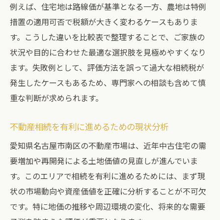
安心して進めるための相続準備チェック
例えば、住宅地は路線価が基準となる一方、農地は特例
家族で話し合うべき不動産相続の注意点
措置の適用可否で税額が大きく変わるケースもありま
不動産相続時の家族サポート体制を整える
す。こうした違いを比較表で整理することで、ご家族の
状況や目的に合わせた最適な選択肢を見極めやすくなり
遺産分割時に注意したい不動産評価のコツ
ます。失敗例として、評価方法を誤って過大な相続税が
遺産分割で役立つ不動産評価の比較表
発生したケースもあるため、専門家への相談も含めて慎
不動産評価額を適正に算出するポイント
重な判断が求められます。
相続時に失敗しない不動産評価の手順
遺産分割で揉めないための評価方法とは
不動産相続を有利に進めるための現状分析
専門家がすすめる不動産評価のコツ
愛知県名古屋市南区の不動産市場は、近年中古住宅の需
不動産売却を検討する際の資産価値判断法
要増加や再開発による土地価値の見直しが進んでいま
不動産売却時の資産価値判断ポイント一覧
す。このエリアで相続を有利に進めるためには、まず現
状の市場動向や資産価値を正確に分析することが不可欠
資産価値を高める不動産売却の進め方
です。特に地価の推移や周辺環境の変化、将来的な需要
不動産売却前に確認したい市場動向