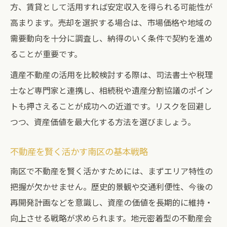
方、賃貸として活用すれば安定収入を得られる可能性が
不動産遺産と地域文化の調和事例集
高まります。売却を選択する場合は、市場価格や地域の
南区で歴史を活かした不動産活用術
需要動向を十分に調査し、納得のいく条件で契約を進め
伝統を守る不動産遺産の管理方法
ることが重要です。
地域資産としての不動産遺産の意義
遺産不動産の活用を比較検討する際は、司法書士や税理
不動産遺産活用の実践例から学ぶ資産管理
士など専門家と連携し、相続税や遺産分割協議のポイン
不動産遺産活用の成功事例を一覧で紹介
トも押さえることが成功への近道です。リスクを回避し
南区で実践された資産管理のポイント
つつ、資産価値を最大化する方法を選びましょう。
不動産遺産運用に役立つ体験談まとめ
不動産を賢く活かす南区の基本戦略
資産管理を効率化する不動産活用法
南区で不動産を賢く活かすためには、まずエリア特性の
実例から見る不動産遺産の管理術
把握が欠かせません。歴史的景観や交通利便性、今後の
再開発計画などを意識し、資産の価値を長期的に維持・
向上させる戦略が求められます。地元密着型の不動産会