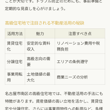
ことが大切です。トラブル防止のためにも、事前準備と
定期的な見直しを心がけましょう。
高級住宅地で注目される不動産活用の秘訣
活用方法
魅力
注意すべき点
賃貸住宅
安定的な賃料
リノベーション費用や税
化
収入
務負担
高級志向の需
分譲住宅
エリアの条例遵守
要
事業用転
土地価値の最
商業ニーズの分析
用
大化
名古屋市南区の高級住宅地では、不動産活用の手法にも
特徴があります。資産価値の高い立地を活かし、賃貸住
宅や分譲住宅、さらには事業用物件への転用など、多様