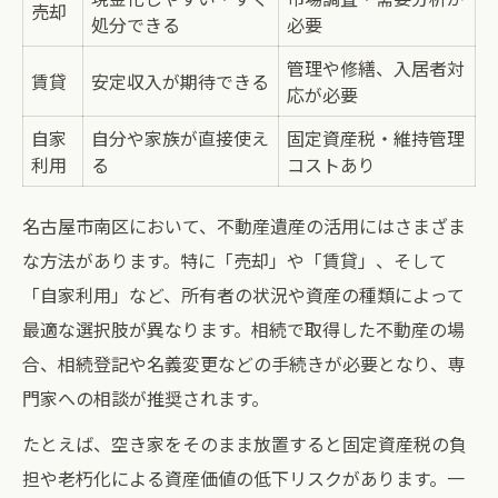
売却
不動産戦略で遺産価値を高める実践例
処分できる
必要
遺産活用のための不動産選択テクニック
管理や修繕、入居者対
賃貸
安定収入が期待できる
応が必要
南区の不動産市場動向と遺産活用法
不動産遺産を活かす運用術のポイント
自家
自分や家族が直接使え
固定資産税・維持管理
利用
る
コストあり
成功する不動産遺産活用の条件とは
高級住宅地における不動産価値の見極め方
名古屋市南区において、不動産遺産の活用にはさまざま
高級住宅地の不動産価値比較と傾向
な方法があります。特に「売却」や「賃貸」、そして
不動産価値を見極めるチェックポイント
「自家利用」など、所有者の状況や資産の種類によって
最適な選択肢が異なります。相続で取得した不動産の場
南区の高級住宅地で価値が上がる理由
合、相続登記や名義変更などの手続きが必要となり、専
不動産遺産としての評価基準を解説
門家への相談が推奨されます。
資産価値を守る不動産選びのコツ
たとえば、空き家をそのまま放置すると固定資産税の負
地域の歴史と不動産遺産の融合ポイント
担や老朽化による資産価値の低下リスクがあります。一
歴史と不動産遺産が融合する南区の特徴