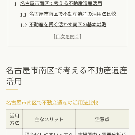
名古屋市南区で考える不動産遺産活用
名古屋市南区で不動産遺産の活用法比較
不動産を賢く活かす南区の基本戦略
遺産活用を成功に導く不動産選びの視点
南区ならではの不動産遺産管理の実際
高級住宅地で注目される不動産活用の秘訣
不動産資産を遺産として守る南区の知恵
名古屋市南区で考える不動産遺産
南区で不動産資産を守る具体策一覧
活用
遺産として不動産を維持するための心構え
相続時に役立つ不動産管理のポイント
名古屋市南区で不動産遺産の活用法比較
不動産遺産を次世代へ繋ぐ方法とは
活用
南区における不動産遺産の現状と課題
主なメリット
注意点
方法
遺産を活かすなら不動産戦略が肝心
現金化しやすい・すぐ
市場調査・需要分析が