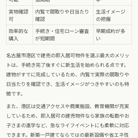
名古屋市港区で新生活に適した建売の条件
実物確認
内覧で間取りや日当たり
生活イメージ
可
確認
の把握
家族構成に合わせた建売間取りの選び方
建売ならではの即入居可の利点を活かすコ
効率的な
手続き・住宅ローン審査
早期成約が多
購入
が短期間
い
ツ
子育て世帯が重視する建売の設備とは
名古屋市港区で建売の即入居可物件を選ぶ最大のメリッ
即入居可建売で実現する快適な暮らし方
トは、手続き完了後すぐに新生活を始められる点です。
即入居可建売で叶う快適生活のポイント表
建物がすでに完成しているため、内覧で実際の間取りや
建売で始まる家族の新しい暮らしをイメー
日当たりを確認でき、生活イメージがつきやすいのも特
ジ
徴です。
名古屋市港区の建売で叶える理想の住環境
また、港区は交通アクセスや商業施設、教育機関が充実
建売住宅で実感できる生活動線の工夫
しているため、即入居可の建売物件なら家族の転勤やお
子育てしやすい建売の間取り事例を紹介
子さまの進学など、急なライフイベントにも柔軟に対応
できます。新築一戸建てならではの最新設備や省エネ性
名古屋市港区の建売が人気となる理由