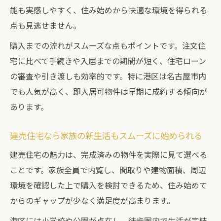
能も実感しやすく、住み始めから快適な環境を得られる
港区建売が選ばれる理由を一覧でチェック
点も見逃せません。
建売住宅が港区で注目される背景とは
購入までの流れがスムーズな点もポイントです。注文住
新築一戸建てと建売の違いを比較してみよ
宅に比べて手続きや入居までの期間が短く、住宅ローン
う
の審査や引き渡しも効率的です。特に港区は名古屋市内
名古屋市港区での建売物件の特徴を解説
でも人気が高く、即入居可物件は早期に成約する傾向が
建売購入者が重視する生活環境の魅力
あります。
建売住宅なら即入居可を重視したい人へ
即入居可建売住宅の主な特徴を表で解説
建売住宅なら家族の新生活もスムーズに始められる
建売で叶えるスピード入居のメリット
建売住宅の魅力は、完成済みの物件を実際に見て選べる
名古屋市港区で即入居可物件を見極めるコ
ことです。家族全員で内覧し、間取りや建物面積、周辺
ツ
環境を確認した上で購入を検討できるため、住み始めて
建売住宅ならではの即入居対応ポイント
からのギャップが少なく満足度が高まります。
すぐ住める建売物件の選び方ガイド
港区には小学校や公園が点在し、徒歩圏内で生活が完結