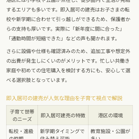
子育て世帯におすすめの建売ポイント
するエリアも多いです。即入居可の建売はお子さまの転
校や新学期に合わせて引っ越しができるため、保護者か
子育て世帯向け建売のおすすめ条件まとめ
らの支持も厚いです。実際に「新年度に間に合った」
表
「通勤時間が短縮できた」などの声も聞かれます。
建売で叶える安心の子育て環境
港区で選びたい建売の間取りや設備
さらに設備や仕様も確認済みのため、追加工事や想定外
の出費が発生しにくいのがメリットです。忙しい共働き
子どもと暮らしやすい建売住宅の工夫
家庭や初めての住宅購入を検討する方にも、安心して選
建売選びで重視したい周辺施設のポイント
べる選択肢となっています。
即入居可の建売が人気な理由を子育て視点で解説
子育て世帯
即入居可建売の特徴
港区の環境
のニーズ
転校・進級
新学期タイミングで
教育施設・公園が
の時期
住み替え可能
多い