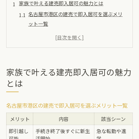
家族で叶える建売即入居可の魅力とは
名古屋市港区の建売で即入居可を選ぶメリ
ット一覧
建売住宅なら家族の新生活もスムーズに始
められる
即入居可の建売が人気な理由を子育て視点
で解説
家族で叶える建売即入居可の魅力
港区で建売を探すなら生活利便性にも注目
とは
を
初めての建売購入で注意したいポイントと
名古屋市港区の建売で即入居可を選ぶメリット一覧
は
新生活を始めるなら建売の選び方に注目
メリット
内容
該当シーン
建売選びで失敗しないための比較ポイント
即引越し
手続き終了後すぐに新生
急な転勤や進
表
可能
活開始
学